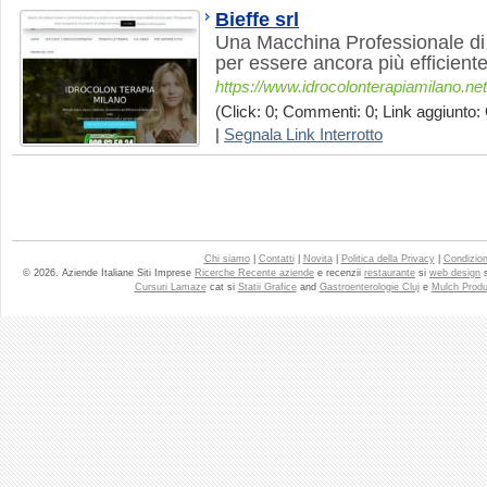
Bieffe srl
Una Macchina Professionale d
per essere ancora più efficiente 
https://www.idrocolonterapiamilano.net
(Click: 0; Commenti: 0; Link aggiunto: 
|
Segnala Link Interrotto
Chi siamo
|
Contatti
|
Novita
|
Politica della Privacy
|
Condizioni
© 2026. Aziende Italiane Siti Imprese
Ricerche Recente aziende
e recenzii
restaurante
si
web design
Cursuri Lamaze
cat si
Statii Grafice
and
Gastroenterologie Cluj
e
Mulch Produ