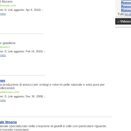
 di Murano
Ristor
dimurano.com
Ristor
i: 0; Link aggiunto: Apr 6, 2010) ::
Ristor
rotto
Tutti
local
Videocl
r gioiellerie
icarta.it
ti: 0; Link aggiunto: Feb 14, 2010) ::
rotto
empo
la produzione di astucci per orologi e rotori in pelle naturale e seta pura per
llezionisti.
ladeltempo.com/
ti: 0; Link aggiunto: Dec 30, 2009) ::
rotto
ale Venezia
ianale specializzato nella creazione di gioielli in stile con particolare riguardo
el moretto veneziano