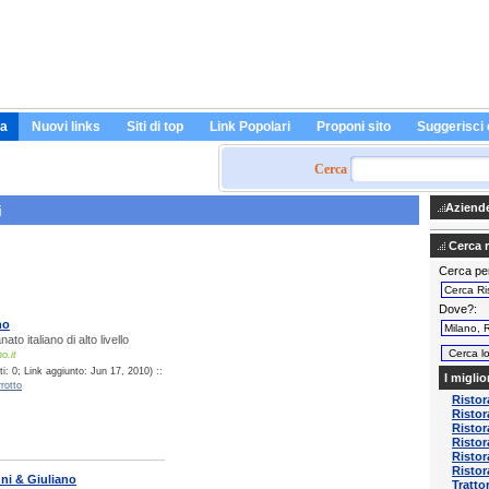
a
Nuovi links
Siti di top
Link Popolari
Proponi sito
Suggerisci 
Cerca
Aziende 
i
Cerca ri
Cerca pe
Dove?
no
nato italiano di alto livello
o.it
: 0; Link aggiunto: Jun 17, 2010) ::
I miglio
rotto
Ristor
Ristor
Ristor
Ristor
Risto
Ristor
ni & Giuliano
Tratto