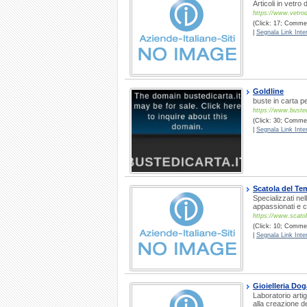
Articoli in vetro
https://www.vetro
(Click: 17; Comment
|
Segnala Link Inter
Goldline
buste in carta pe
https://www.busted
(Click: 30; Commen
|
Segnala Link Inter
Scatola del T
Specializzati nel
appassionati e co
https://www.scato
(Click: 10; Commen
|
Segnala Link Inter
Gioielleria Dog
Laboratorio artig
alla creazione d