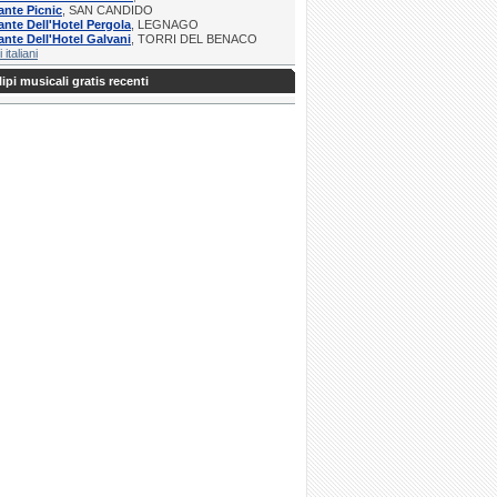
ante Picnic
, SAN CANDIDO
ante Dell'Hotel Pergola
, LEGNAGO
ante Dell'Hotel Galvani
, TORRI DEL BENACO
i italiani
ipi musicali gratis recenti