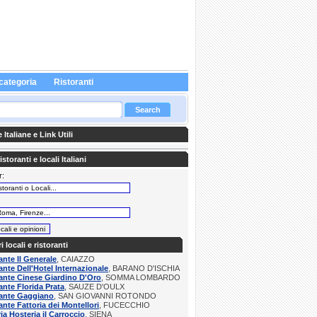
categoria
Ristoranti
Italiane e Link Utili
storanti e locali Italiani
r:
:
ri locali e ristoranti
ante Il Generale
, CAIAZZO
ante Dell'Hotel Internazionale
, BARANO D'ISCHIA
ante Cinese Giardino D'Oro
, SOMMA LOMBARDO
ante Florida Prata
, SAUZE D'OULX
rante Gaggiano
, SAN GIOVANNI ROTONDO
ante Fattoria dei Montellori
, FUCECCHIO
ria Hosteria il Carroccio
, SIENA