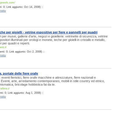
ejewels.com/
: 0; Link aggiunto: Oct 14, 2008) ::
rotto
che per gioielli - vetrine espositive per fiere e pannelli per quadri
i per musei, gallerie d'arte, negozi e gioiellerie: vetrinette di sicurezza, vetrine
ositori illuminati per orologi e monete, teche per gioielli in cristallo e metallo,
vi per quadri e reperti.
tti.it
nti: 0; Link aggiunto: Oct 2, 2008) ::
rotto
, portale delle fiere orafe
 eventi fieristici, fiere orafe macchine e attrezzature, fiere nazionali e
. Eventi, arte, arredamento contemporaneo, mobili in stile country ed etnico,
mismatica, bricolage hobbistica fai da te.
fiera.it
ti: 0; Link aggiunto: Aug 1, 2008) ::
rotto