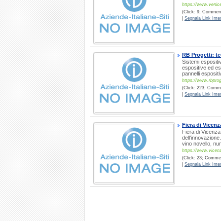
https://www.venic
(Click: 9; Commenti
|
Segnala Link Inter
RB Progetti: te
Sistemi espositiv
espositive ed esp
pannelli espositi
https://www.rbproge
(Click: 223; Comme
|
Segnala Link Inter
Fiera di Vicenza
Fiera di Vicenza:
dell'innovazione
vino novello, nu
https://www.vicenza
(Click: 23; Commen
|
Segnala Link Inter