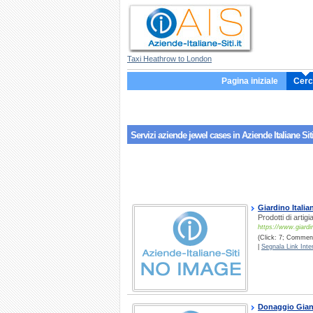
Taxi Heathrow to London
Pagina iniziale
Cerc
Servizi aziende
jewel cases
in Aziende Italiane Sit
Giardino Italia
Prodotti di artigia
https://www.giardin
(Click: 7; Commenti
|
Segnala Link Inter
Donaggio Gian