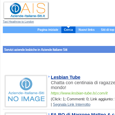
Taxi Heathrow to London
Pagina iniziale
Cerca
Nuovi links
Siti di top
Servizi aziende
lesbiche
in Aziende Italiane Siti
Lesbian Tube
Chatta con centinaia di ragazze 
mondo!
https://www.lesbian-tube.lsl.com/it
(Click: 1; Commenti: 0; Link aggiunto: 
|
Segnala Link Interrotto
FA.RO di Marrone Matteo & c