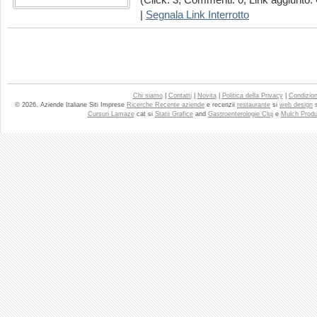
(Click: 3; Commenti: 0; Link aggiunto: 
|
Segnala Link Interrotto
Chi siamo
|
Contatti
|
Novita
|
Politica della Privacy
|
Condizioni
© 2026. Aziende Italiane Siti Imprese
Ricerche Recente aziende
e recenzii
restaurante
si
web design
Cursuri Lamaze
cat si
Statii Grafice
and
Gastroenterologie Cluj
e
Mulch Produ