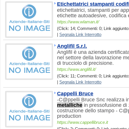
Etichettatrici stampanti codif
etichettatrici, stampanti per ap
etichette autoadesive, codifica
https://www.wlaman.it/
(Click: 14; Commenti: 0; Link aggiunto:
|
Segnala Link Interrotto
Anglifil S.r.l.
Anglifil è una azienda certifica
nel settore della lavorazione 
di trucciolo di precisione.
https://www.anglifil.it/
(Click: 11; Commenti: 0; Link aggiunto:
|
Segnala Link Interrotto
Cappelli Bruce
-C@ppelli Bruce Snc realizza i
metalliche
in pressofusione di 
costruzione dello stampo - C@p
production
https://www.cappellibruce.it