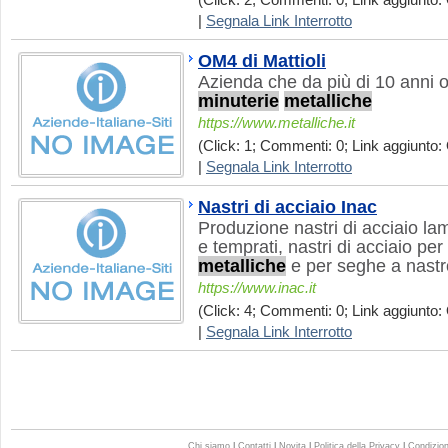
(Click: 2; Commenti: 0; Link aggiunto: 
|
Segnala Link Interrotto
OM4 di Mattioli
Azienda che da più di 10 anni o
minuterie
metalliche
https://www.metalliche.it
(Click: 1; Commenti: 0; Link aggiunto: 
|
Segnala Link Interrotto
Nastri di acciaio Inac
Produzione nastri di acciaio lam
e temprati, nastri di acciaio pe
metalliche
e per seghe a nastr
https://www.inac.it
(Click: 4; Commenti: 0; Link aggiunto: 
|
Segnala Link Interrotto
Chi siamo
|
Contatti
|
Novita
|
Politica della Privacy
|
Condizioni