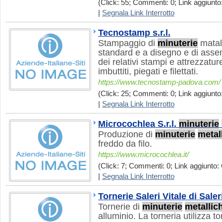
(Click: 55; Commenti: 0; Link aggiunto:
|
Segnala Link Interrotto
Tecnostamp s.r.l.
Stampaggio di
minuterie
matall
standard e a disegno e di asse
dei relativi stampi e attrezzature
imbuttiti, piegati e filettati.
https://www.tecnostamp-padova.com/
(Click: 25; Commenti: 0; Link aggiunto:
|
Segnala Link Interrotto
Microcochlea S.r.l.
minuterie
Produzione di
minuterie
metal
freddo da filo.
https://www.microcochlea.it/
(Click: 7; Commenti: 0; Link aggiunto: 
|
Segnala Link Interrotto
Tornerie Saleri Vitale di Sale
Tornerie di
minuterie
metallic
alluminio. La torneria utilizza 