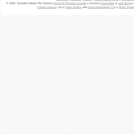
© 2026. Aziende Italiane Siti Imprese
Ricerche Recente aziende
e recenzii
restaurante
si
web design
Cursuri Lamaze
cat si
Statii Grafice
and
Gastroenterologie Cluj
e
Mulch Produ