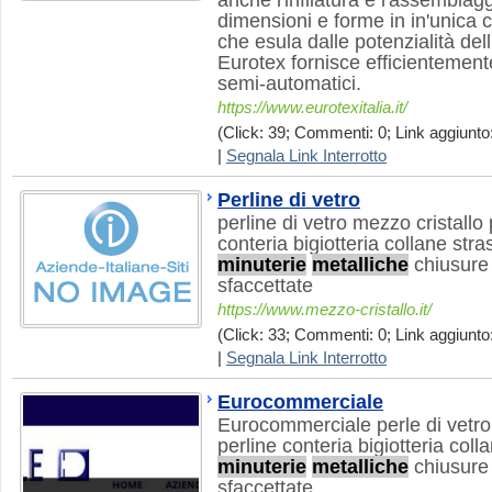
anche l'infilatura e l'assemblaggi
dimensioni e forme in in'unica 
che esula dalle potenzialità de
Eurotex fornisce efficientement
semi-automatici.
https://www.eurotexitalia.it/
(Click: 39; Commenti: 0; Link aggiunto:
|
Segnala Link Interrotto
Perline di vetro
perline di vetro mezzo cristallo 
conteria bigiotteria collane stra
minuterie
metalliche
chiusure
sfaccettate
https://www.mezzo-cristallo.it/
(Click: 33; Commenti: 0; Link aggiunto
|
Segnala Link Interrotto
Eurocommerciale
Eurocommerciale perle di vetro 
perline conteria bigiotteria coll
minuterie
metalliche
chiusure
sfaccettate