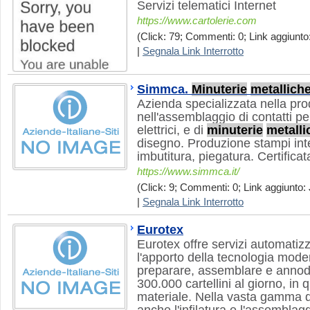
Servizi telematici Internet
https://www.cartolerie.com
(Click: 79; Commenti: 0; Link aggiunto:
|
Segnala Link Interrotto
Simmca.
Minuterie
metallich
Azienda specializzata nella pr
nell'assemblaggio di contatti per
elettrici, e di
minuterie
metalli
disegno. Produzione stampi inte
imbutitura, piegatura. Certifica
https://www.simmca.it/
(Click: 9; Commenti: 0; Link aggiunto: 
|
Segnala Link Interrotto
Eurotex
Eurotex offre servizi automatizza
l'apporto della tecnologia mode
preparare, assemblare e annodar
300.000 cartellini al giorno, in
materiale. Nella vasta gamma de