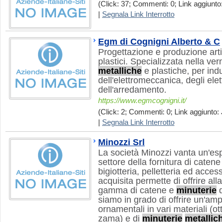
(Click: 37; Commenti: 0; Link aggiunto:
|
Segnala Link Interrotto
Egm di Cognigni Alberto & C
Progettazione e produzione artico
plastici. Specializzata nella ver
metalliche
e plastiche, per ind
dell'elettromeccanica, degli ele
dell'arredamento.
https://www.egmcognigni.it/
(Click: 2; Commenti: 0; Link aggiunto: 
|
Segnala Link Interrotto
Minozzi Srl
La società Minozzi vanta un'es
settore della fornitura di caten
bigiotteria, pelletteria ed acces
acquisita permette di offrire all
gamma di catene e
minuterie
d
siamo in grado di offrire un'a
ornamentali in vari materiali (ot
zama) e di
minuterie
metallic