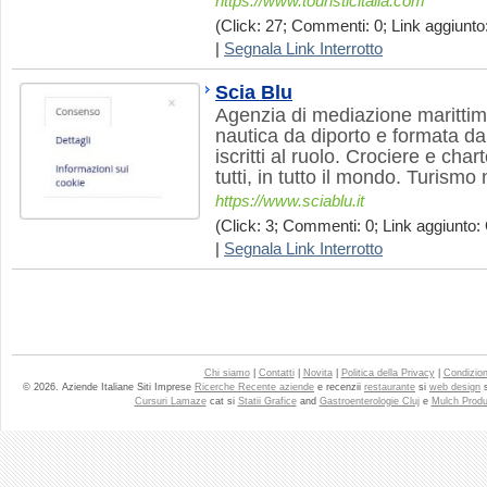
https://www.touristicitalia.com
(Click: 27; Commenti: 0; Link aggiunto:
|
Segnala Link Interrotto
Scia Blu
Agenzia di mediazione marittima
nautica da diporto e formata d
iscritti al ruolo. Crociere e char
tutti, in tutto il mondo. Turismo 
https://www.sciablu.it
(Click: 3; Commenti: 0; Link aggiunto: 
|
Segnala Link Interrotto
Chi siamo
|
Contatti
|
Novita
|
Politica della Privacy
|
Condizioni
© 2026. Aziende Italiane Siti Imprese
Ricerche Recente aziende
e recenzii
restaurante
si
web design
Cursuri Lamaze
cat si
Statii Grafice
and
Gastroenterologie Cluj
e
Mulch Produ