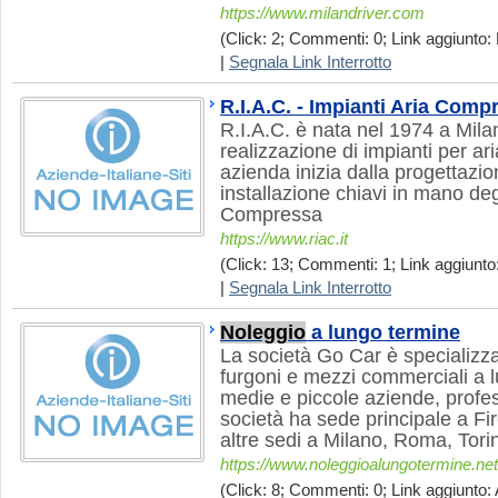
https://www.milandriver.com
(Click: 2; Commenti: 0; Link aggiunto: 
|
Segnala Link Interrotto
R.I.A.C. - Impianti Aria Comp
R.I.A.C. è nata nel 1974 a Mila
realizzazione di impianti per a
azienda inizia dalla progettazion
installazione chiavi in mano deg
Compressa
https://www.riac.it
(Click: 13; Commenti: 1; Link aggiunto:
|
Segnala Link Interrotto
Noleggio
a lungo termine
La società Go Car è specializz
furgoni e mezzi commerciali a l
medie e piccole aziende, profess
società ha sede principale a Fi
altre sedi a Milano, Roma, Tori
https://www.noleggioalungotermine.net
(Click: 8; Commenti: 0; Link aggiunto: 