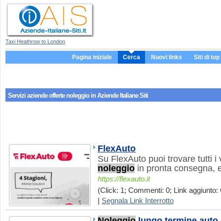
Taxi Heathrow to London
Pagina iniziale
Cerca
Nuovi links
Siti di top
Servizi aziende
offerte noleggio
in Aziende Italiane Siti
FlexAuto
Su FlexAuto puoi trovare tutti i v
noleggio
in pronta consegna, 
https://flexauto.it
(Click: 1; Commenti: 0; Link aggiunto: 
|
Segnala Link Interrotto
Noleggio
lungo termine auto,