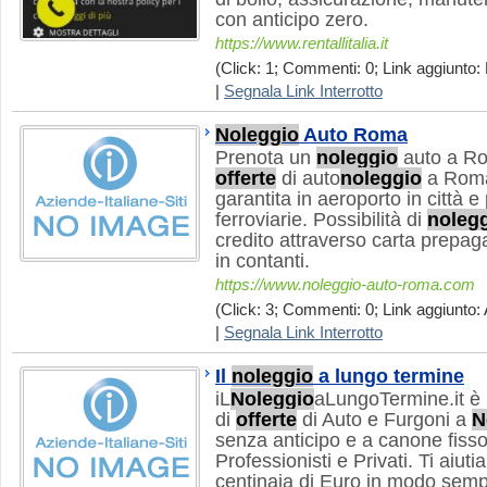
con anticipo zero.
https://www.rentallitalia.it
(Click: 1; Commenti: 0; Link aggiunto: 
|
Segnala Link Interrotto
Noleggio
Auto Roma
Prenota un
noleggio
auto a Rom
offerte
di auto
noleggio
a Roma
garantita in aeroporto in città e
ferroviarie. Possibilità di
noleg
credito attraverso carta prepag
in contanti.
https://www.noleggio-auto-roma.com
(Click: 3; Commenti: 0; Link aggiunto: 
|
Segnala Link Interrotto
Il
noleggio
a lungo termine
iL
Noleggio
aLungoTermine.it è 
di
offerte
di Auto e Furgoni a
N
senza anticipo e a canone fiss
Professionisti e Privati. Ti aiut
centinaia di Euro in modo sempl