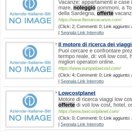
Vacanze: appartamenti e case in 
mare,
noleggio
gommoni, a Tort
della Sardegna,
offerte
vacanza
https://www.flamarvacanze.com/
(Click: 2; Commenti: 0; Link aggiunto: 
|
Segnala Link Interrotto
Il motore di ricerca dei viagg
Puoi cercare e confrontare prezz
termpo reale, di: voli low cost, 
migliori operatori online.
https://www.europelowcost.com/
(Click: 4; Commenti: 0; Link aggiunto: 
|
Segnala Link Interrotto
Lowcostplanet
Motore di ricerca viaggi low co
offerte
di voli low cost, hotel, o
https://www.lowcostplanet.com/
(Click: 0; Commenti: 0; Link aggiunto: J
|
Segnala Link Interrotto