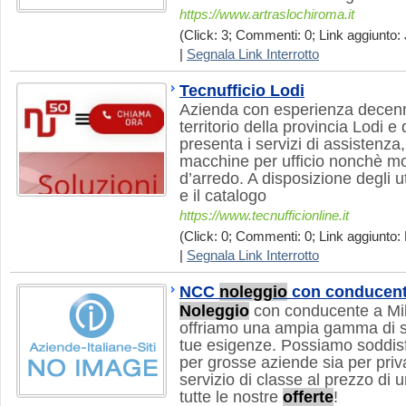
https://www.artraslochiroma.it
(Click: 3; Commenti: 0; Link aggiunto: 
|
Segnala Link Interrotto
Tecnufficio Lodi
Azienda con esperienza decenna
territorio della provincia Lodi e d
presenta i servizi di assistenza
macchine per ufficio nonchè mo
d’arredo. A disposizione degli 
e il catalogo
https://www.tecnufficionline.it
(Click: 0; Commenti: 0; Link aggiunto: 
|
Segnala Link Interrotto
NCC
noleggio
con conducen
Noleggio
con conducente a Mila
offriamo una ampia gamma di se
tue esigenze. Possiamo soddisfa
per grosse aziende sia per priv
servizio di classe al prezzo di u
tutte le nostre
offerte
!