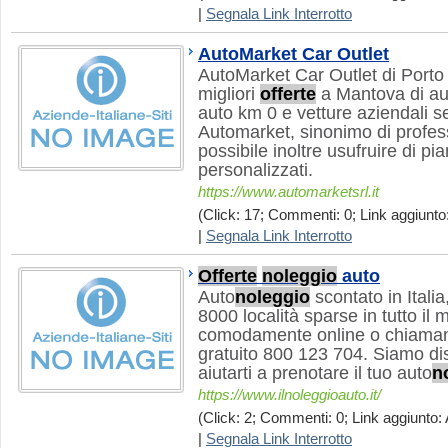
|
Segnala Link Interrotto
AutoMarket Car Outlet
AutoMarket Car Outlet di Port
migliori
offerte
a Mantova di aut
auto km 0 e vetture aziendali s
Automarket, sinonimo di profes
possibile inoltre usufruire di pi
personalizzati.
https://www.automarketsrl.it
(Click: 17; Commenti: 0; Link aggiunto:
|
Segnala Link Interrotto
Offerte
noleggio
auto
Auto
noleggio
scontato in Itali
8000 località sparse in tutto il
comodamente online o chiaman
gratuito 800 123 704. Siamo dispo
aiutarti a prenotare il tuo auto
n
https://www.ilnoleggioauto.it/
(Click: 2; Commenti: 0; Link aggiunto: 
|
Segnala Link Interrotto