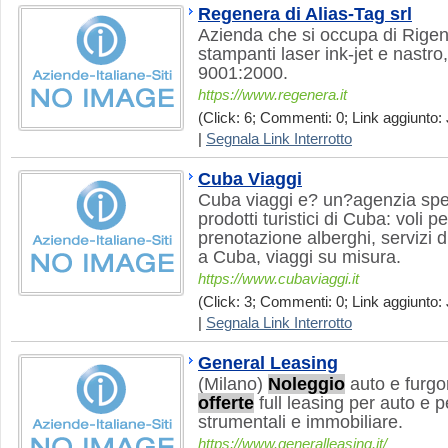
Regenera di Alias-Tag srl
Azienda che si occupa di Rigen
stampanti laser ink-jet e nastro
9001:2000.
https://www.regenera.it
(Click: 6; Commenti: 0; Link aggiunto: 
|
Segnala Link Interrotto
Cuba Viaggi
Cuba viaggi e? un?agenzia speci
prodotti turistici di Cuba: voli p
prenotazione alberghi, servizi 
a Cuba, viaggi su misura.
https://www.cubaviaggi.it
(Click: 3; Commenti: 0; Link aggiunto: 
|
Segnala Link Interrotto
General Leasing
(Milano)
Noleggio
auto e furgo
offerte
full leasing per auto e p
strumentali e immobiliare.
https://www.generalleasing.it/