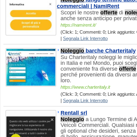
commerciali | NamiRent
Scopri le nostre
offerte
di
nole
anche senza anticipo per privat
https://namirent.it/
(Click: 1; Commenti: 0; Link aggiunto: 
|
Segnala Link Interrotto
Noleggio
barche Charteritaly
Su Charteritaly noleggi le migli
in Italia e nel Mondo, puoi sceg
conveniente fra diverse
offerte
perché provenienti da diversi a
loro.
https://www.charteritaly.it
(Click: 3; Commenti: 0; Link aggiunto: 
|
Segnala Link Interrotto
Rentall srl
Noleggio
a Lungo Termine di A
Veicoli Commerciali. Qualsiasi 
gli optional che desideri, senz
di bollo, assicurazione, manute