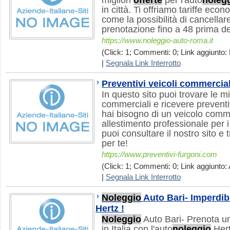
migliori
offerte
per l'auto
noleg
in città. Ti offriamo tariffe eco
come la possibilità di cancellar
prenotazione fino a 48 prima del
https://www.noleggio-auto-roma.it
(Click: 1; Commenti: 0; Link aggiunto: 
|
Segnala Link Interrotto
Preventivi veicoli commercial
In questo sito puoi trovare le mi
commerciali e ricevere preventiv
hai bisogno di un veicolo comme
allestimento professionale per i
puoi consultare il nostro sito e 
per te!
https://www.preventivi-furgoni.com
(Click: 1; Commenti: 0; Link aggiunto: 
|
Segnala Link Interrotto
Noleggio
Auto Bari- Imperdibi
Hertz !
Noleggio
Auto Bari- Prenota u
in Italia con l'auto
noleggio
Her