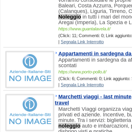
vorranno consolidare le propri
Baleari, Costa Azzurra, Porque
(Calanques), Liguria, Tirreno, 
Noleggio
in tutti i mari del mo
Aregai (Imperia), La Spezia e 
https://www.guantalavela.it/
(Click: 11; Commenti: 0; Link aggiunto:
|
Segnala Link Interrotto
Appartamenti in sardegna da 
Appartamenti in sardegna da aff
scontati
https://www.porto-pollo.it/
(Click: 6; Commenti: 0; Link aggiunto: 
|
Segnala Link Interrotto
Marchetti viaggi - last minute
travel
Marchetti Viaggi organizza viag
privati ed aziende. Incentive, b
minute. Tra i servizi: biglietteri
noleggio
auto e imbarcazioni, 
disbrigo visti e pratiche.