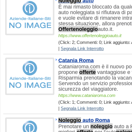
Noleggio
auto
È mai rimasto bloccato da qual
auto noleggiata si rifiutava di pa
e vuole evitare di rimanere intr
stessa situazione, allora preno
Offerte
noleggio
auto.it.
https://www.offertenoleggioauto.it
(Click: 2; Commenti: 0; Link aggiunto: 
|
Segnala Link Interrotto
Catania Roma
Cataniaroma.com è il nuovo port
propone
offerte
vantaggiose e
Risparmia prenotando la vacanz
Servendo un servizio professio
sicurezza del viaggiatore.
https://www.cataniaroma.com
(Click: 1; Commenti: 0; Link aggiunto: 
|
Segnala Link Interrotto
Noleggio
auto Roma
Prenotare un
noleggio
auto a R