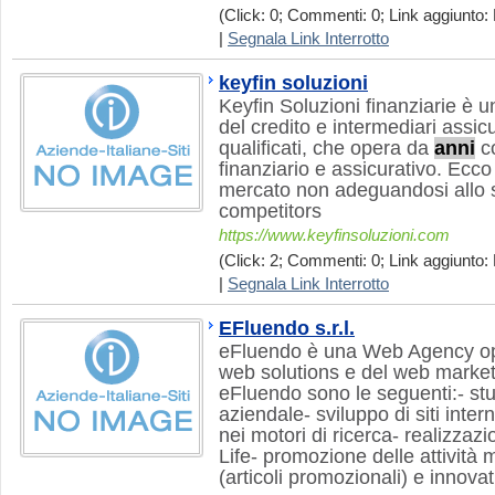
(Click: 0; Commenti: 0; Link aggiunto: 
|
Segnala Link Interrotto
keyfin soluzioni
Keyfin Soluzioni finanziarie è u
del credito e intermediari assic
qualificati, che opera da
anni
co
finanziario e assicurativo. Ecco
mercato non adeguandosi allo st
competitors
https://www.keyfinsoluzioni.com
(Click: 2; Commenti: 0; Link aggiunto:
|
Segnala Link Interrotto
EFluendo s.r.l.
eFluendo è una Web Agency ope
web solutions e del web marketin
eFluendo sono le seguenti:- st
aziendale- sviluppo di siti inte
nei motori di ricerca- realizzaz
Life- promozione delle attività 
(articoli promozionali) e innov