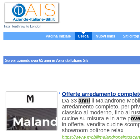
Taxi Heathrow to London
Pagina iniziale
Cerca
Nuovi links
Siti di top
Servizi aziende
over 65 anni
in Aziende Italiane Siti
Offerte arredamento complet
Da 33
anni
il Malandrone Mobil
arredamento completo, per privat
classico al moderno, fino al rust
cucine su misura e in arte p
ove
in offerta. vendita cucine sco
showroom poltrone relax
https://www.mobilimalandroneintosca