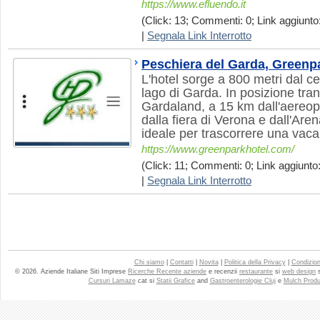
https://www.efluendo.it
(Click: 13; Commenti: 0; Link aggiunto:
|
Segnala Link Interrotto
Peschiera del Garda, Greenp
L'hotel sorge a 800 metri dal ce
lago di Garda. In posizione tra
Gardaland, a 15 km dall'aereop
dalla fiera di Verona e dall'Aren
ideale per trascorrere una vaca
https://www.greenparkhotel.com/
(Click: 11; Commenti: 0; Link aggiunto:
|
Segnala Link Interrotto
Chi siamo
|
Contatti
|
Novita
|
Politica della Privacy
|
Condizioni
© 2026. Aziende Italiane Siti Imprese
Ricerche Recente aziende
e recenzii
restaurante
si
web design
Cursuri Lamaze
cat si
Statii Grafice
and
Gastroenterologie Cluj
e
Mulch Produ