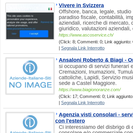
Vivere in Svizzera
Offshore, banca, legale, studio 
paradiso fiscale, contabilità, i
aziendali, ricerche di mercato, di
giuridico, valutazioni aziendali,
https://www.ascoservice.ch/
(Click: 8; Commenti: 0; Link aggiunto: 
|
Segnala Link Interrotto
Ansaloni Roberto & Biagi - 
si occupano di servizi funerari
Cremazioni, Inumazioni, Tumul
cattoliche, Lapidi, Servizio mus
sede a Castel Maggiore.
https://www.biagionoranze.com/
(Click: 17; Commenti: 0; Link aggiunto:
|
Segnala Link Interrotto
Agenzia visti consolari - serv
con l'estero
Ci interessiamo del disbrigo di 
consolare e/o commerciale con t