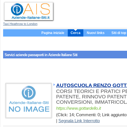
Taxi Heathrow to London
Pagina iniziale
Cerca
Nuovi links
Siti di top
Servizi aziende
passaporti
in Aziende Italiane Siti
AUTOSCUOLA RENZO GOT
CORSI TEORICI E PRATICI P
PATENTE, RINNOVO PATENTI
CONVERSIONI, IMMATRICOL
https://www.gottardello.it
(Click: 14; Commenti: 0; Link aggiunto:
|
Segnala Link Interrotto