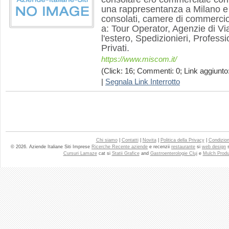
una rappresentanza a Milano 
consolati, camere di commercio, e
a: Tour Operator, Agenzie di Vi
l'estero, Spedizionieri, Professi
Privati.
https://www.miscom.it/
(Click: 16; Commenti: 0; Link aggiunto:
|
Segnala Link Interrotto
Chi siamo
|
Contatti
|
Novita
|
Politica della Privacy
|
Condizioni
© 2026. Aziende Italiane Siti Imprese
Ricerche Recente aziende
e recenzii
restaurante
si
web design
Cursuri Lamaze
cat si
Statii Grafice
and
Gastroenterologie Cluj
e
Mulch Produ