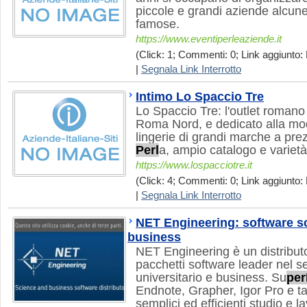
piccole e grandi aziende alcune
famose.
https://www.eventiperleaziende.it
(Click: 1; Commenti: 0; Link aggiunto: 
|
Segnala Link Interrotto
Intimo Lo Spaccio Tre
Lo Spaccio Tre: l'outlet romano
Roma Nord, e dedicato alla mod
lingerie di grandi marche a pre
Perl
a, ampio catalogo e varietà 
https://www.lospacciotre.it
(Click: 4; Commenti: 0; Link aggiunto: 
|
Segnala Link Interrotto
NET Engineering: software sci
business
NET Engineering è un distributo
pacchetti software leader nel set
universitario e business. Su
per
Endnote, Grapher, Igor Pro e tan
semplici ed efficienti studio e l