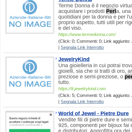
Terme Donna è il negozio virtua
acquistare i prodotti
Perl
a, una 
quotidiani per la donna e per l'
proprio aspetto, tutti utili per r
e del viso.
https://www.termedonna.com/
(Click: 0; Commenti: 0; Link aggiunto: 
|
Segnala Link Interrotto
JewelryKind
Una gioielleria in cui potrai trova
gioielli, sia che si tratti di oro,
preziose e semi-preziose, o
per
tutto.
https://it.jewelrykind.com
(Click: 5; Commenti: 0; Link aggiunto: 
|
Segnala Link Interrotto
World of Jewel - Pietre Dure
Vendite fili di pietre dure e se
925, componenti per bijoux fai 
e distributori. Approfitta ora dei 