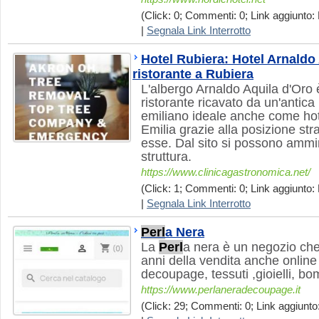
(Click: 0; Commenti: 0; Link aggiunto: 
|
Segnala Link Interrotto
Hotel Rubiera: Hotel Arnaldo
ristorante a Rubiera
L'albergo Arnaldo Aquila d'Oro 
ristorante ricavato da un'antica
emiliano ideale anche come ho
Emilia grazie alla posizione str
esse. Dal sito si possono ammir
struttura.
https://www.clinicagastronomica.net/
(Click: 1; Commenti: 0; Link aggiunto: 
|
Segnala Link Interrotto
Perl
a Nera
La
Perl
a nera è un negozio che
anni della vendita anche online d
decoupage, tessuti ,gioielli, b
https://www.perlaneradecoupage.it
(Click: 29; Commenti: 0; Link aggiunto: