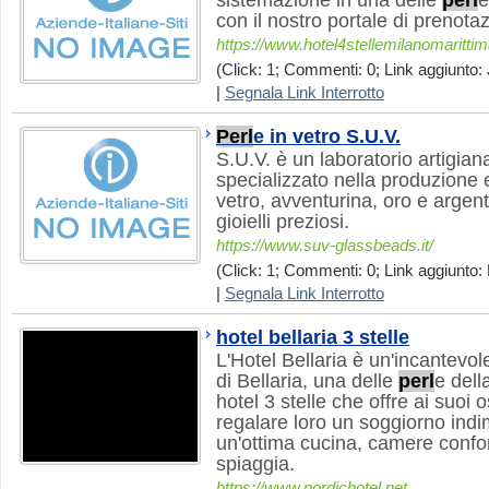
sistemazione in una delle
perl
e
con il nostro portale di prenotaz
https://www.hotel4stellemilanomarittima
(Click: 1; Commenti: 0; Link aggiunto: 
|
Segnala Link Interrotto
Perl
e in vetro S.U.V.
S.U.V. è un laboratorio artigian
specializzato nella produzione 
vetro, avventurina, oro e argent
gioielli preziosi.
https://www.suv-glassbeads.it/
(Click: 1; Commenti: 0; Link aggiunto: 
|
Segnala Link Interrotto
hotel bellaria 3 stelle
L'Hotel Bellaria è un'incantevol
di Bellaria, una delle
perl
e del
hotel 3 stelle che offre ai suoi o
regalare loro un soggiorno indim
un'ottima cucina, camere confort
spiaggia.
https://www.nordichotel.net