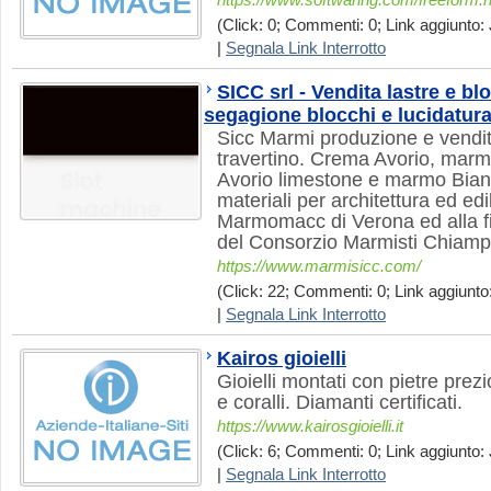
https://www.softwaring.com/freeform.
(Click: 0; Commenti: 0; Link aggiunto: 
|
Segnala Link Interrotto
SICC srl - Vendita lastre e b
segagione blocchi e lucidatura 
Sicc Marmi produzione e vendi
travertino. Crema Avorio, marmo
Avorio limestone e marmo Bia
materiali per architettura ed ed
Marmomacc di Verona ed alla fi
del Consorzio Marmisti Chiamp
https://www.marmisicc.com/
(Click: 22; Commenti: 0; Link aggiunto:
|
Segnala Link Interrotto
Kairos gioielli
Gioielli montati con pietre pre
e coralli. Diamanti certificati.
https://www.kairosgioielli.it
(Click: 6; Commenti: 0; Link aggiunto: 
|
Segnala Link Interrotto