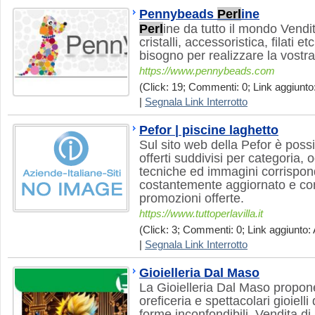
Pennybeads
Perl
ine
Perl
ine da tutto il mondo Vendi
cristalli, accessoristica, filati e
bisogno per realizzare la vostra 
https://www.pennybeads.com
(Click: 19; Commenti: 0; Link aggiunto
|
Segnala Link Interrotto
Pefor | piscine laghetto
Sul sito web della Pefor è possib
offerti suddivisi per categoria,
tecniche ed immagini corrisponde
costantemente aggiornato e con
promozioni offerte.
https://www.tuttoperlavilla.it
(Click: 3; Commenti: 0; Link aggiunto: 
|
Segnala Link Interrotto
Gioielleria Dal Maso
La Gioielleria Dal Maso propone
oreficeria e spettacolari gioiell
forme inconfondibili. Vendita di 