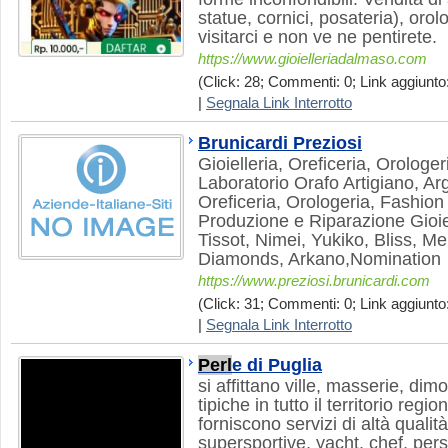
statue, cornici, posateria), orol
visitarci e non ve ne pentirete.
https://www.gioielleriadalmaso.com
(Click: 28; Commenti: 0; Link aggiunto:
|
Segnala Link Interrotto
Brunicardi Preziosi
Gioielleria, Oreficeria, Orologe
Laboratorio Orafo Artigiano, Arg
Oreficeria, Orologeria, Fashion
Produzione e Riparazione Gioiell
Tissot, Nimei, Yukiko, Bliss, Mel
Diamonds, Arkano,Nomination
https://www.preziosi.brunicardi.com
(Click: 31; Commenti: 0; Link aggiunto:
|
Segnala Link Interrotto
Perl
e di Puglia
si affittano ville, masserie, dimo
tipiche in tutto il territorio regi
forniscono servizi di altà qualit
supersportive, yacht, chef, pers