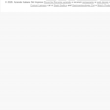
© 2026. Aziende Italiane Siti Imprese
Ricerche Recente aziende
e recenzii
restaurante
si
web design
Cursuri Lamaze
cat si
Statii Grafice
and
Gastroenterologie Cluj
e
Mulch Produ