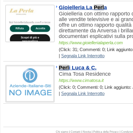
Gioielleria La
Perl
a
Gioielleria con ottimo rapporto 
alle vendite televisive e ai gran
offre un ottimo rapporto qualità
direttamente da Anversa i brilla
documentari esplicativi sulla pr
https://www.gioiellerialaperla.com
(Click: 31; Commenti: 0; Link aggiunto:
|
Segnala Link Interrotto
Perl
i Luca & C.
Cima Tosa Residence
https://www.cimatosa.it
(Click: 0; Commenti: 0; Link aggiunto: 
|
Segnala Link Interrotto
Chi siamo
|
Contatti
|
Novita
|
Politica della Privacy
|
Condizioni