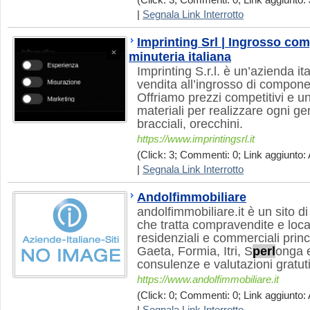
(Click: 3; Commenti: 0; Link aggiunto: 
|
Segnala Link Interrotto
Imprinting Srl | Ingrosso com
minuteria italiana
Imprinting S.r.l. è un’azienda it
vendita all’ingrosso di component
Offriamo prezzi competitivi e u
materiali per realizzare ogni gen
bracciali, orecchini.
https://www.imprintingsrl.it
(Click: 3; Commenti: 0; Link aggiunto: 
|
Segnala Link Interrotto
Andolfimmobiliare
andolfimmobiliare.it è un sito d
che tratta compravendite e loca
residenziali e commerciali prin
Gaeta, Formia, Itri, S
perl
onga e
consulenze e valutazioni gratuti
https://www.andolfimmobiliare.it
(Click: 0; Commenti: 0; Link aggiunto: 