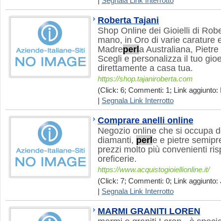
|
Segnala Link Interrotto
Roberta Tajani
Shop Online dei Gioielli di Rober
mano, in Oro di varie carature e 
Madre
perl
a Australiana, Pietr
Scegli e personalizza il tuo gioel
direttamente a casa tua.
https://shop.tajaniroberta.com
(Click: 6; Commenti: 1; Link aggiunto: 
|
Segnala Link Interrotto
Comprare anelli online
Negozio online che si occupa del
diamanti,
perl
e e pietre semipre
prezzi molto più convenienti risp
oreficerie.
https://www.acquistogioiellionline.it/
(Click: 7; Commenti: 0; Link aggiunto: 
|
Segnala Link Interrotto
MARMI GRANITI LOREN