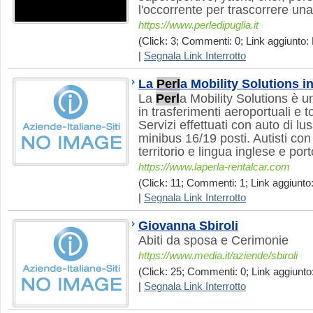
l'occorrente per trascorrere un
https://www.perledipuglia.it
(Click: 3; Commenti: 0; Link aggiunto: 
|
Segnala Link Interrotto
La
Perl
a Mobility Solutions 
La
Perl
a Mobility Solutions è u
in trasferimenti aeroportuali e t
Servizi effettuati con auto di lu
minibus 16/19 posti. Autisti co
territorio e lingua inglese e po
https://www.laperla-rentalcar.com
(Click: 11; Commenti: 1; Link aggiunto:
|
Segnala Link Interrotto
Giovanna Sbiroli
Abiti da sposa e Cerimonie
https://www.media.it/aziende/sbiroli
(Click: 25; Commenti: 0; Link aggiunto:
|
Segnala Link Interrotto