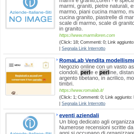
marmi e graniti,Loren - è speci
marmi, graniti, pietre naturali,
marmo, piani cucina marmo, ma
cucina granito, piastrelle di ma
scale di marmo, scale di granit
in granito.
https://www.marmiloren.com
(Click: 18; Commenti: 0; Link aggiunto:
|
Segnala Link Interrotto
RomaLab Vendita modellismo 
Negozio online con un vasto as
ciondoli,
perl
e e
perl
ine, distan
argento tibetano, in acrilico, 
timbri.
https://www.romalab.it/
(Click: 1; Commenti: 0; Link aggiunto: 
|
Segnala Link Interrotto
eventi aziendali
Un blog dedicato agli organizzat
Numerose recensioni scritte da 
anni si occupano di organizzare