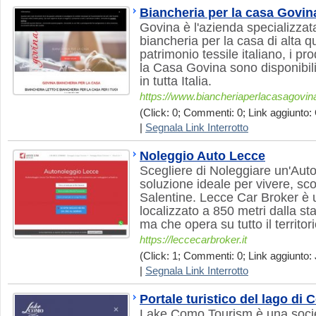
Biancheria per la casa Govin
Govina è l'azienda specializzat
biancheria per la casa di alta qu
patrimonio tessile italiano, i pr
la Casa Govina sono disponibili
in tutta Italia.
https://www.biancheriaperlacasagovina.
(Click: 0; Commenti: 0; Link aggiunto: 
|
Segnala Link Interrotto
Noleggio Auto Lecce
Scegliere di Noleggiare un'Aut
soluzione ideale per vivere, sco
Salentine. Lecce Car Broker è 
localizzato a 850 metri dalla st
ma che opera su tutto il territor
https://leccecarbroker.it
(Click: 1; Commenti: 0; Link aggiunto: J
|
Segnala Link Interrotto
Portale turistico del lago di
Lake Como Tourism è una soci