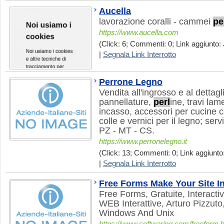
Aucella
lavorazione coralli - cammei
pe
https://www.aucella.com
(Click: 6; Commenti: 0; Link aggiunto: 
|
Segnala Link Interrotto
Perrone Legno
Vendita all'ingrosso e al dettagl
pannellature,
perl
ine, travi lam
incasso, accessori per cucine c
colle e vernici per il legno; ser
PZ - MT - CS.
https://www.perronelegno.it
(Click: 13; Commenti: 0; Link aggiunto:
|
Segnala Link Interrotto
Free Forms Make Your Site In
Free Forms, Gratuite, Interact
WEB Interattive, Arturo Pizzut
Windows And Unix