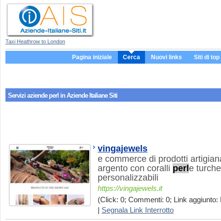
Taxi Heathrow to London
Pagina iniziale
Cerca
Nuovi links
Siti di top
Servizi aziende
perl
in Aziende Italiane Siti
vingajewels
e commerce di prodotti artigiana
argento con coralli
perl
e turche
personalizzabili
https://vingajewels.it
(Click: 0; Commenti: 0; Link aggiunto: 
|
Segnala Link Interrotto