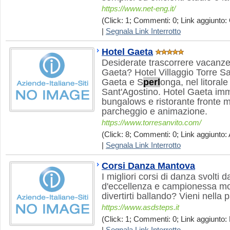
https://www.net-eng.it/
(Click: 1; Commenti: 0; Link aggiunto: 
|
Segnala Link Interrotto
Hotel Gaeta
Desiderate trascorrere vacanze
Gaeta? Hotel Villaggio Torre San
Gaeta e S
perl
onga, nel litorale
Sant'Agostino. Hotel Gaeta imm
bungalows e ristorante fronte m
parcheggio e animazione.
https://www.torresanvito.com/
(Click: 8; Commenti: 0; Link aggiunto: 
|
Segnala Link Interrotto
Corsi Danza Mantova
I migliori corsi di danza svolti 
d'eccellenza e campionessa mon
divertirti ballando? Vieni nella 
https://www.asdsteps.it
(Click: 1; Commenti: 0; Link aggiunto: