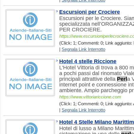
|
Segnala Link Interrotto
Escursioni per Crociere
Escursioni per le Crociere. Si
specializzata nell’ORGANIZ
PER CROCIERE.
https://www.escursioniperlecrociere.
(Click: 1; Commenti: 0; Link aggiunto:
|
Segnala Link Interrotto
Hotel 4 stelle Riccione
L'Hotel Vittoria di trova a 800
a pochi passi dal rinomato Vial
principali attrattive della
Perl
a V
internet point e connessione inte
ambiente. Ampio parcheggio pr
https://www.vittoriariccione.com
(Click: 1; Commenti: 0; Link aggiunto: 
|
Segnala Link Interrotto
Hotel 4 Stelle Milano Maritti
Hotel di lusso a Milano Marittim