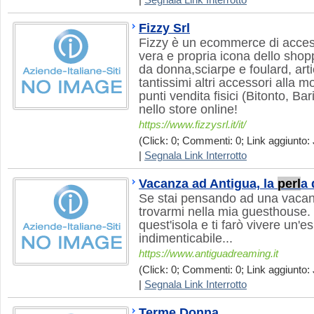
|
Segnala Link Interrotto
Fizzy Srl
Fizzy è un ecommerce di acces
vera e propria icona dello shop
da donna,sciarpe e foulard, artic
tantissimi altri accessori alla m
punti vendita fisici (Bitonto, B
nello store online!
https://www.fizzysrl.it/it/
(Click: 0; Commenti: 0; Link aggiunto: 
|
Segnala Link Interrotto
Vacanza ad Antigua, la
perl
a 
Se stai pensando ad una vacanz
trovarmi nella mia guesthouse.
quest'isola e ti farò vivere un'e
indimenticabile...
https://www.antiguadreaming.it
(Click: 0; Commenti: 0; Link aggiunto: 
|
Segnala Link Interrotto
Terme Donna