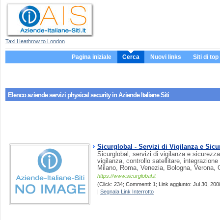
Taxi Heathrow to London
Pagina iniziale
Cerca
Nuovi links
Siti di top
Elenco aziende servizi
physical security
in Aziende Italiane Siti
Sicurglobal - Servizi di Vigilanza e Sic
Sicurglobal, servizi di vigilanza e sicurezza
vigilanza, controllo satellitare, integrazione 
Milano, Roma, Venezia, Bologna, Verona, 
https://www.sicurglobal.it
(Click: 234; Commenti: 1; Link aggiunto: Jul 30, 2008
|
Segnala Link Interrotto