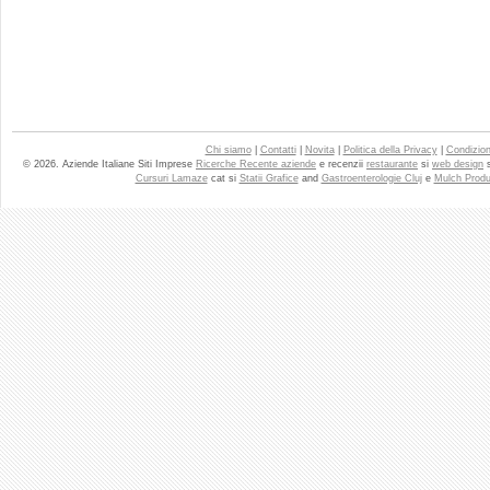
Chi siamo
|
Contatti
|
Novita
|
Politica della Privacy
|
Condizioni
© 2026. Aziende Italiane Siti Imprese
Ricerche Recente aziende
e recenzii
restaurante
si
web design
Cursuri Lamaze
cat si
Statii Grafice
and
Gastroenterologie Cluj
e
Mulch Produ