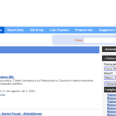
a
Nuovi links
Siti di top
Link Popolari
Proponi sito
Suggerisci 
Cerca
Aziende 
Cerca ri
Cerca pe
Dove?
urance SRL
icurativa. Chiedi consulenza su Fideiussioni e Cauzioni e ottieni emissione
d'appalto pubblico.
I miglio
: 0; Link aggiunto: Apr 2, 2024) ::
rotto
Tratto
Ristor
Trattor
Ristor
Ristor
Ristor
 Servizi Fiscali – Diritti&Doveri
Ristor