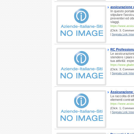
assicurazione 
In questo portal
stipulare l'assic
preventivi ed ott
viaggi.
https://www.assicur
(Click: 3; Commenti
|
Segnala Link Inter
RC Professional
Le assicurazioni
stendere i piani 
tua attività: esp
https://www.gbabro
(Click: 3; Commenti
|
Segnala Link Inter
Assicurazione
La raccolta di i
elementi contratt
https://www.assic
(Click: 1; Commenti
|
Segnala Link Inter