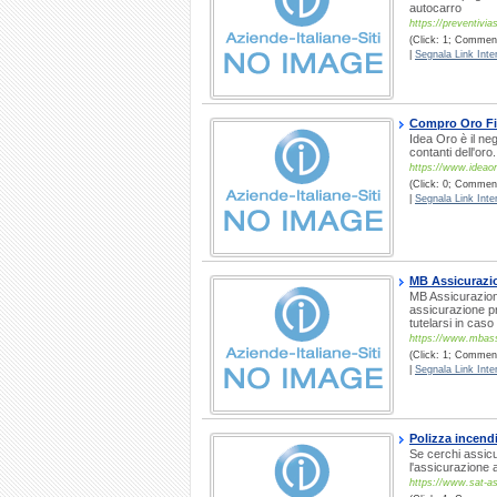
autocarro
https://preventivi
(Click: 1; Comment
|
Segnala Link Inter
Compro Oro Fi
Idea Oro è il n
contanti dell'or
https://www.ideao
(Click: 0; Commenti
|
Segnala Link Inter
MB Assicurazio
MB Assicurazion
assicurazione pr
tutelarsi in caso
https://www.mbassi
(Click: 1; Comment
|
Segnala Link Inter
Polizza incendi
Se cerchi assicu
l'assicurazione 
https://www.sat-ass