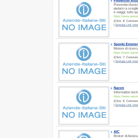
Preventivi Ass
Preventivi Assicu
aiutarvi a scegl
e viaggi: tutto q
https://www.prevent
(Click: 8; Commenti
|
Segnala Link Inter
Spenki Enterp
Motore di ricerca
https://www.spenki
(Click: 7; Commenti
|
Segnala Link Inter
Nacon
Information tec
https://www.nacon.
(Click: 6; Comment
|
Segnala Link Inter
AIC
Broker di Assicu