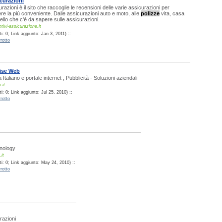
icurazioni
razioni è il sito che raccoglie le recensioni delle varie assicurazioni per
iere la più conveniente. Dalle assicurazioni auto e moto, alle
polizze
vita, casa
uello che c'è da sapere sulle assicurazioni.
ivi-assicurazione.it
: 0; Link aggiunto: Jan 3, 2011) ::
rotto
rise Web
 Italiano e portale internet , Pubblicità - Soluzioni aziendali
.it
: 0; Link aggiunto: Jul 25, 2010) ::
rotto
hnology
it
i: 0; Link aggiunto: May 24, 2010) ::
rotto
razioni