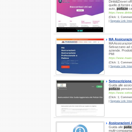
Diritti&Doveri of
quello di fornir
auto,
polizze
ca
https://www.diritti
(Click: 1; Commenti
|
Segnala Link Inter
MA Assicurazi
MA Assicurazion
Selvazzano ad o
aziende. Prodotti
PMI
https://www.maassi
(Click: 1; Comment
|
Segnala Link Inter
Sottoscrizione
Guida alle assic
polizze
pensione
https://www.sottos
(Click: 1; Commenti
|
Segnala Link Inter
Assicurazioni 
Guida alle
poliz
multi-compagnia, 