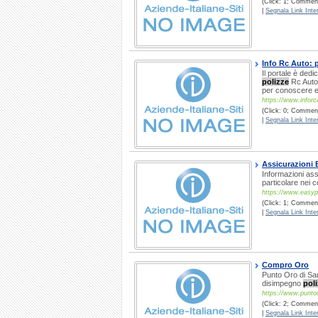
(Click: 1; Comment
|
Segnala Link Inter
Info Rc Auto: 
Il portale è dedi
polizze
Rc Auto.
per conoscere e 
https://www.inforca
(Click: 0; Comment
|
Segnala Link Inter
Assicurazioni 
Informazioni ass
particolare nei c
https://www.easyp
(Click: 1; Commenti
|
Segnala Link Inter
Compro Oro
Punto Oro di San
disimpegno
pol
https://www.puntoo
(Click: 2; Comment
|
Segnala Link Inter