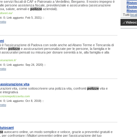
fre servizi fiscali di CAF e Patronato a Verdellino, Bergamo. Il nostro impegno è
Ristor
e alle persone assistenza fiscale, previdenziale e assicurativa (assicurazione
Enotec
sa, salute, animali e
polizze
aziendali).
Ristor
edoveri.eu/
Tutti
local
: 0; Link aggiunto: Feb 5, 2021) ::
rotto
Videocl
oni
i è l'assicurazione di Padova con sede anche ad Abano Terme e Tencarola di
ffrire
polizze
e assicurazioni personalizzate per le persone, la famiglia e le
 assicurativi pensati su misura per donare serenità a te, alla famiglia e alla
curazioni.it/
i: 0; Link aggiunto: Sep 24, 2020) ::
rotto
 assicurazione vita
urazioni vita, come sottoscrivere una polizza vita, confronti
polizze
vita e
 integrativa
crizionepolizzavita.com
: 0; Link aggiunto: Oct 8, 2019) ::
rotto
Autocarri
ze
autocarro online, un modo semplice e veloce, grazie a preventivi gratuiti e
per confrontare i Migliori preventivi online per l’assicurazione del tuo