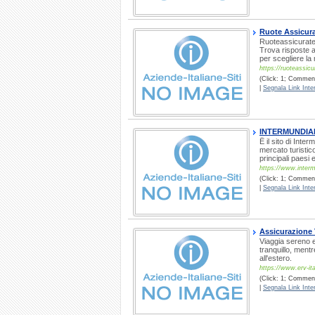
Ruote Assicur
Ruoteassicurate
Trova risposte ai
per scegliere la
https://ruoteassic
(Click: 1; Commenti
|
Segnala Link Inter
INTERMUNDIA
Ë il sito di Inte
mercato turistic
principali paesi 
https://www.intermu
(Click: 1; Commenti
|
Segnala Link Inter
Assicurazione 
Viaggia sereno e 
tranquillo, mentr
all'estero.
https://www.erv-ital
(Click: 1; Comment
|
Segnala Link Inter