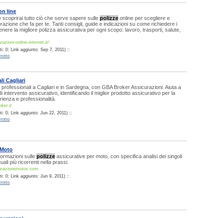
on line
e scoprirai tutto ciò che serve sapere sulle
polizze
online per scegliere e
urazione che fa per te. Tanti consigli, guide e indicazioni su come richiedere i
enere la migliore polizza assicurativa per ogni scopo: lavoro, trasporti, salute,
azioni-online-internet.it/
: 0; Link aggiunto: Sep 7, 2011) ::
rotto
i Cagliari
 professionali a Cagliari e in Sardegna, con GBA Broker Assicurazioni. Aiuta a
di intervento assicurativo, identificando il miglior prodotto assicurativo per la
erienza e professionalità.
ker.it
: 0; Link aggiunto: Jun 22, 2011) ::
rotto
 Moto
nformazioni sulle
polizze
assicurative per moto, con specifica analisi dei singoli
uali più ricorrenti nella prassi.
urazionemotox.com
: 0; Link aggiunto: Jun 9, 2011) ::
rotto