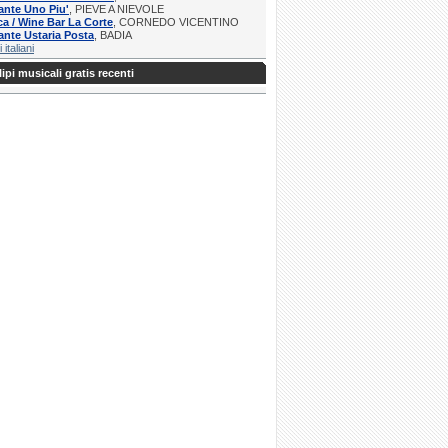
ante Uno Piu'
, PIEVE A NIEVOLE
a / Wine Bar La Corte
, CORNEDO VICENTINO
ante Ustaria Posta
, BADIA
i italiani
ipi musicali gratis recenti