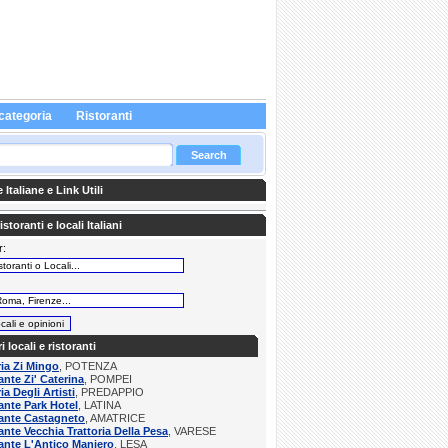
categoria
Ristoranti
Italiane e Link Utili
storanti e locali Italiani
r:
:
ri locali e ristoranti
ria Zi Mingo
, POTENZA
ante Zi' Caterina
, POMPEI
ia Degli Artisti
, PREDAPPIO
ante Park Hotel
, LATINA
ante Castagneto
, AMATRICE
ante Vecchia Trattoria Della Pesa
, VARESE
ante L'Antico Maniero
, LESA