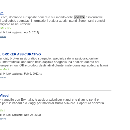
ate
.com, domande e risposte concrete sul mondo delle
polizze
assicurative.
 tuoi dubbi, segnalaci informazioni e aiuta ad altri utenti. Scopri tanti consigli
 migliore assicurazione.
urate.com/
: 0; Link aggiunto: Apr 3, 2012) ::
rotto
L BROKER ASSICURATIVO
rmundial, broker assicurativo spagnolo, specializzato in assicurazioni nel
o. Intermundial, con sede nella capitale spagnola, ha sedi distaccate nei
europei e non. Offre prodotti destinati al cliente finale come agli addetti ai lavori.
ndial.it
: 0; Link aggiunto: Feb 6, 2012) ::
rotto
Viaggi
tranquillo con Erv Italia, le assicurazioni per viaggi che ti fanno sentire
e parti in vacanza o viaggi per motivi di studio o lavoro. Copertura sanitaria
ia.it
i: 0; Link aggiunto: Nov 29, 2011) ::
rotto