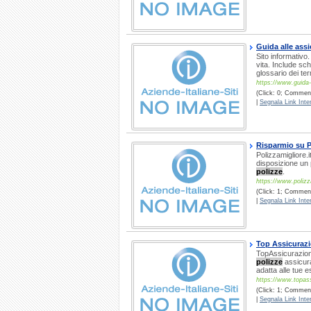
Guida alle assi
Sito informativo
vita. Include sch
glossario dei ter
https://www.guida
(Click: 0; Commenti
|
Segnala Link Inter
Risparmio su P
Polizzamigliore.it
disposizione un p
polizze
.
https://www.polizza
(Click: 1; Comment
|
Segnala Link Inter
Top Assicuraz
TopAssicurazione 
polizze
assicura
adatta alle tue 
https://www.topas
(Click: 1; Commenti
|
Segnala Link Inter