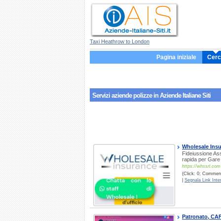
Taxi Heathrow to London
Pagina iniziale
Cerc
Servizi aziende
polizze
in Aziende Italiane Siti
Wholesale Ins
Fideiussione Ass
rapida per Gare 
https://whssrl.com
(Click: 0; Commenti
|
Segnala Link Inter
Patronato, CAF,