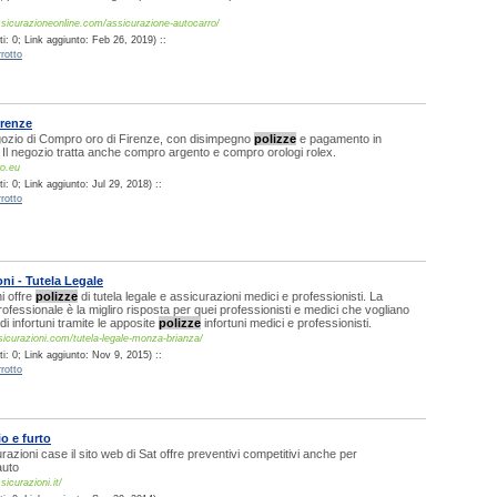
assicurazioneonline.com/assicurazione-autocarro/
i: 0; Link aggiunto: Feb 26, 2019) ::
rotto
renze
egozio di Compro oro di Firenze, con disimpegno
polizze
e pagamento in
o. Il negozio tratta anche compro argento e compro orologi rolex.
ro.eu
: 0; Link aggiunto: Jul 29, 2018) ::
rotto
ni - Tutela Legale
i offre
polizze
di tutela legale e assicurazioni medici e professionisti. La
ofessionale è la migliro risposta per quei professionisti e medici che vogliano
 di infortuni tramite le apposite
polizze
infortuni medici e professionisti.
curazioni.com/tutela-legale-monza-brianza/
i: 0; Link aggiunto: Nov 9, 2015) ::
rotto
o e furto
razioni case il sito web di Sat offre preventivi competitivi anche per
auto
icurazioni.it/