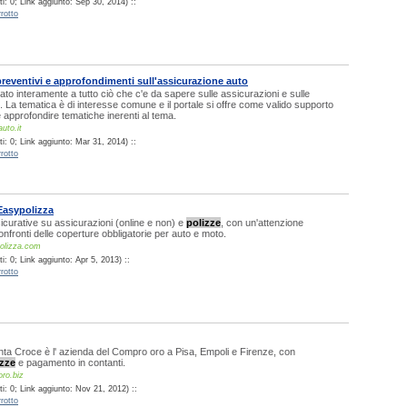
i: 0; Link aggiunto: Sep 30, 2014) ::
rotto
preventivi e approfondimenti sull'assicurazione auto
cato interamente a tutto ciò che c'e da sapere sulle assicurazioni e sulle
 La tematica è di interesse comune e il portale si offre come valido supporto
approfondire tematiche inerenti al tema.
uto.it
i: 0; Link aggiunto: Mar 31, 2014) ::
rotto
Easypolizza
icurative su assicurazioni (online e non) e
polizze
, con un'attenzione
onfronti delle coperture obbligatorie per auto e moto.
olizza.com
: 0; Link aggiunto: Apr 5, 2013) ::
rotto
ta Croce è l' azienda del Compro oro a Pisa, Empoli e Firenze, con
izze
e pagamento in contanti.
ro.biz
i: 0; Link aggiunto: Nov 21, 2012) ::
rotto