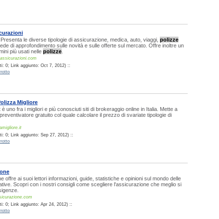
curazioni
. Presenta le diverse tipologie di assicurazione, medica, auto, viaggi,
polizze
ede di approfondimento sulle novità e sulle offerte sul mercato. Offre inoltre un
mini più usati nelle
polizze
.
-assicurazioni.com
: 0; Link aggiunto: Oct 7, 2012) ::
rotto
olizza Migliore
 è uno fra i migliori e più conosciuti siti di brokeraggio online in Italia. Mette a
reventivatore gratuito col quale calcolare il prezzo di svariate tipologie di
migliore.it
i: 0; Link aggiunto: Sep 27, 2012) ::
rotto
ione
offre ai suoi lettori informazioni, guide, statistiche e opinioni sul mondo delle
tive. Scopri con i nostri consigli come scegliere l'assicurazione che meglio si
esigenze.
sicurazione.com
: 0; Link aggiunto: Apr 24, 2012) ::
rotto