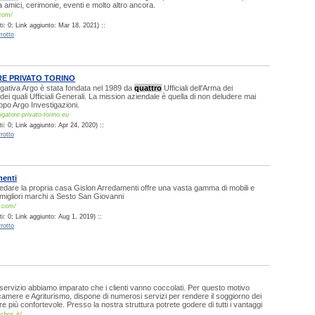
a amici, cerimonie, eventi e molto altro ancora.
.com/
i: 0; Link aggiunto: Mar 18, 2021) ::
rotto
RE PRIVATO TORINO
igativa Argo è stata fondata nel 1989 da
quattro
Ufficiali dell’Arma dei
dei quali Ufficiali Generali. La mission aziendale è quella di non deludere mai
uppo Argo Investigazioni.
gatore-privato-torino.eu
: 0; Link aggiunto: Apr 24, 2020) ::
rotto
menti
edare la propria casa Gislon Arredamenti offre una vasta gamma di mobili e
migliori marchi a Sesto San Giovanni
n.com/
: 0; Link aggiunto: Aug 1, 2019) ::
rotto
i servizio abbiamo imparato che i clienti vanno coccolati. Per questo motivo
camere e Agriturismo, dispone di numerosi servizi per rendere il soggiorno dei
e più confortevole. Presso la nostra struttura potrete godere di tutti i vantaggi
chos.it/