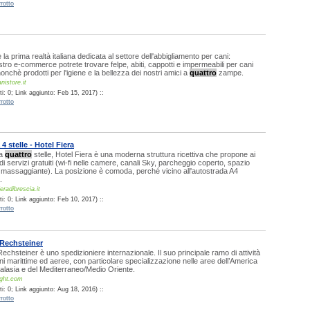
rotto
 la prima realtà italiana dedicata al settore dell'abbigliamento per cani:
ostro e-commerce potrete trovare felpe, abiti, cappotti e impermeabili per cani
 nonchè prodotti per l'igiene e la bellezza dei nostri amici a
quattro
zampe.
nistore.it
i: 0; Link aggiunto: Feb 15, 2017) ::
rotto
4 stelle - Hotel Fiera
 a
quattro
stelle, Hotel Fiera è una moderna struttura ricettiva che propone ai
i servizi gratuiti (wi-fi nelle camere, canali Sky, parcheggio coperto, spazio
a massaggiante). La posizione è comoda, perché vicino all'autostrada A4
.
eradibrescia.it
i: 0; Link aggiunto: Feb 10, 2017) ::
rotto
Rechsteiner
chsteiner è uno spedizioniere internazionale. Il suo principale ramo di attività
ni marittime ed aeree, con particolare specializzazione nelle aree dell’America
tralasia e del Mediterraneo/Medio Oriente.
ight.com
i: 0; Link aggiunto: Aug 18, 2016) ::
rotto