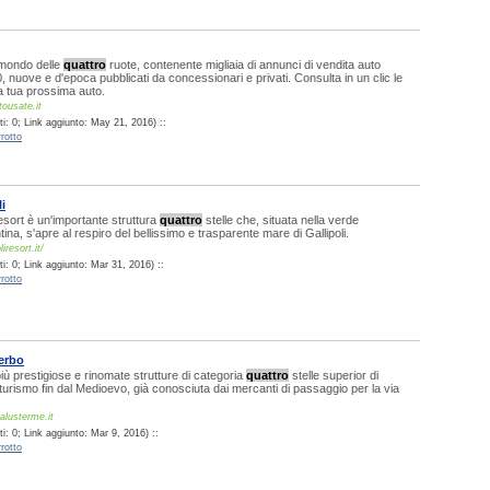
 mondo delle
quattro
ruote, contenente migliaia di annunci di vendita auto
, nuove e d'epoca pubblicati da concessionari e privati. Consulta in un clic le
la tua prossima auto.
tousate.it
i: 0; Link aggiunto: May 21, 2016) ::
rotto
li
Resort è un'importante struttura
quattro
stelle che, situata nella verde
na, s'apre al respiro del bellissimo e trasparente mare di Gallipoli.
iresort.it/
i: 0; Link aggiunto: Mar 31, 2016) ::
rotto
terbo
 più prestigiose e rinomate strutture di categoria
quattro
stelle superior di
 turismo fin dal Medioevo, già conosciuta dai mercanti di passaggio per la via
alusterme.it
: 0; Link aggiunto: Mar 9, 2016) ::
rotto