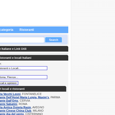
categoria
Ristoranti
Italiane e Link Utili
storanti e locali Italiani
r:
:
ri locali e ristoranti
ria Vecchi Leoni
, FONTANELICE
ante Dell'Hotel Maria Luigia, Maxim's
, PARMA
ante Dall'Orto
, CERVIA
ante Sabatini
, ROMA
ria Antica Osteria Rasin
, AVEGNO
ante Cinese China Club
, MILANO
ante Aia del vento
, CISTERNINO