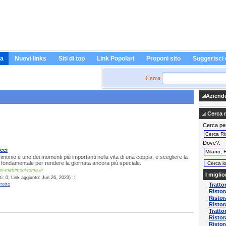
a
Nuovi links
Siti di top
Link Popolari
Proponi sito
Suggerisci 
Cerca
Aziende 
Cerca ri
Cerca pe
Dove?
cci
rimonio è uno dei momenti più importanti nella vita di una coppia, e scegliere la
è fondamentale per rendere la giornata ancora più speciale.
on-matrimoni-roma.it/
I miglio
: 0; Link aggiunto: Jun 26, 2023) ::
rotto
Tratto
Ristor
Ristor
Ristor
Tratto
Ristor
Ristor