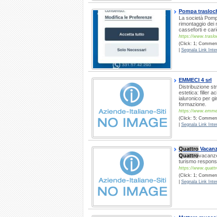
Pompa traslochi
La società Pompa
rimontaggio dei m
casseforti e car
https://www.trasl
(Click: 1; Comment
|
Segnala Link Inter
EMMECI 4 srl
Distribuzione st
estetica: filler 
ialuronico per g
formazione.
https://www.emme
(Click: 5; Commenti
|
Segnala Link Inter
Quattro
Vacanz
Quattro
vacanze 
turismo responsa
https://www.quattr
(Click: 1; Comment
|
Segnala Link Inter