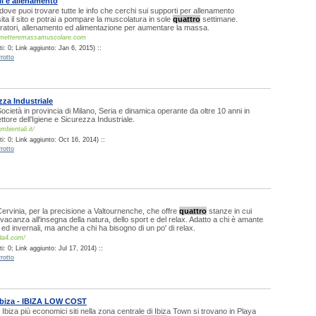
i e allenamento
 dove puoi trovare tutte le info che cerchi sui supporti per allenamento
ita il sito e potrai a pompare la muscolatura in sole
quattro
settimane.
gratori, allenamento ed alimentazione per aumentare la massa.
metteremassamuscolare.com
: 0; Link aggiunto: Jan 6, 2015) ::
rotto
zza Industriale
cietà in provincia di Milano, Seria e dinamica operante da oltre 10 anni in
settore dell’Igiene e Sicurezza Industriale.
mbientali.it/
: 0; Link aggiunto: Oct 16, 2014) ::
rotto
Cervinia, per la precisione a Valtournenche, che offre
quattro
stanze in cui
vacanza all'insegna della natura, dello sport e del relax. Adatto a chi è amante
i ed invernali, ma anche a chi ha bisogno di un po' di relax.
da4.com/
: 0; Link aggiunto: Jul 17, 2014) ::
rotto
Ibiza - IBIZA LOW COST
 Ibiza più economici siti nella zona centrale di Ibiza Town si trovano in Playa