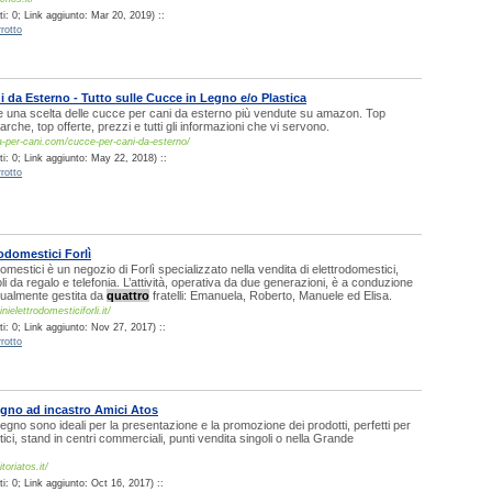
i: 0; Link aggiunto: Mar 20, 2019) ::
rotto
 da Esterno - Tutto sulle Cucce in Legno e/o Plastica
te una scelta delle cucce per cani da esterno più vendute su amazon. Top
arche, top offerte, prezzi e tutti gli informazioni che vi servono.
-per-cani.com/cucce-per-cani-da-esterno/
i: 0; Link aggiunto: May 22, 2018) ::
rotto
rodomestici Forlì
domestici è un negozio di Forlì specializzato nella vendita di elettrodomestici,
oli da regalo e telefonia. L’attività, operativa da due generazioni, è a conduzione
ttualmente gestita da
quattro
fratelli: Emanuela, Roberto, Manuele ed Elisa.
ielettrodomesticiforli.it/
i: 0; Link aggiunto: Nov 27, 2017) ::
rotto
legno ad incastro Amici Atos
 legno sono ideali per la presentazione e la promozione dei prodotti, perfetti per
istici, stand in centri commerciali, punti vendita singoli o nella Grande
oriatos.it/
: 0; Link aggiunto: Oct 16, 2017) ::