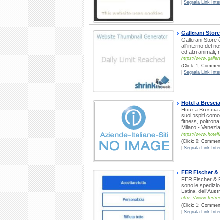
|
Segnala Link Inter
Gallerani Store
Gallerani Store è
all'interno del n
ed altri animali,
https://www.gallera
(Click: 1; Comment
|
Segnala Link Inter
Hotel a Brescia 
Hotel a Brescia
suoi ospiti comod
fitness, poltron
Milano - Venezia
https://www.hotelfi
(Click: 0; Comment
|
Segnala Link Inter
FER Fischer & 
FER Fischer & Re
sono le spedizio
Latina, dell’Aus
https://www.ferfre
(Click: 1; Comment
|
Segnala Link Inter