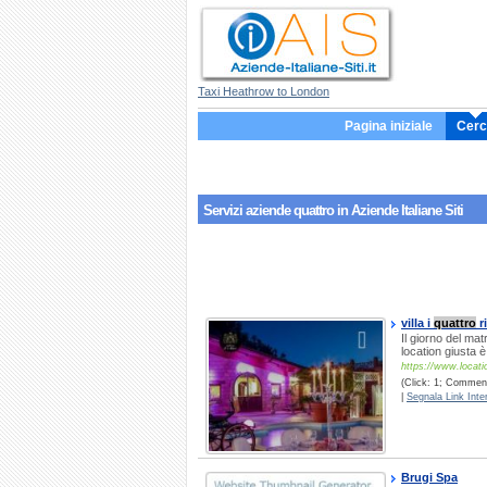
Taxi Heathrow to London
Pagina iniziale
Cerc
Servizi aziende
quattro
in Aziende Italiane Siti
villa i
quattro
ri
Il giorno del mat
location giusta 
https://www.locati
(Click: 1; Commenti
|
Segnala Link Inter
Brugi Spa