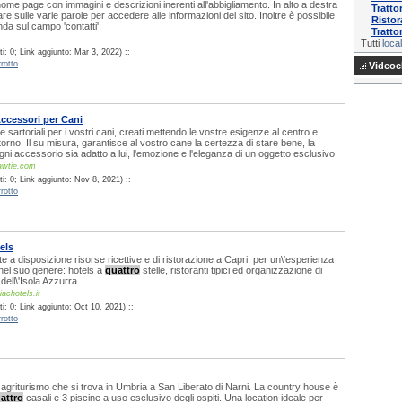
 home page con immagini e descrizioni inerenti all'abbigliamento. In alto a destra
Tratto
are sulle varie parole per accedere alle informazioni del sito. Inoltre è possibile
Ristor
nda sul campo 'contatti'.
Tratto
Tutti
local
: 0; Link aggiunto: Mar 3, 2022) ::
rotto
Videocl
ccessori per Cani
i e sartoriali per i vostri cani, creati mettendo le vostre esigenze al centro e
torno. Il su misura, garantisce al vostro cane la certezza di stare bene, la
ni accessorio sia adatto a lui, l'emozione e l'eleganza di un oggetto esclusivo.
awtie.com
i: 0; Link aggiunto: Nov 8, 2021) ::
rotto
els
e a disposizione risorse ricettive e di ristorazione a Capri, per un\'esperienza
 nel suo genere: hotels a
quattro
stelle, ristoranti tipici ed organizzazione di
dell\'Isola Azzurra
achotels.it
: 0; Link aggiunto: Oct 10, 2021) ::
rotto
griturismo che si trova in Umbria a San Liberato di Narni. La country house è
attro
casali e 3 piscine a uso esclusivo degli ospiti. Una location ideale per