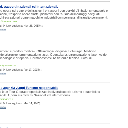
, trasporti nazionali ed internazionali.
 opera nel settore dei traslochi e trasporti con servizi d'imballo, smontaggio e
obili, trasporto opere d'arte, pianoforti con l’ausilio di imballaggi adeguati,
ichi eccezionali come macchine industriali con permessi di transito permanenti.
ochipompa.com
i: 0; Link aggiunto: Nov 23, 2015) ::
rotto
rumenti e prodotti medicali. Oftalmologia: diagnosi e chirurgia. Medicina
acido ialuronico, strumentazione laser. Odontoiatria: strumentazione laser. Acido
inecologia e ortopedia. Dermocosmesi. Assistenza tecnica. Corsi di
ciquattro.com
: 0; Link aggiunto: Apr 17, 2015) ::
rotto
e agenzia viaggi Turismo responsabile
è un Tour Operator specializzato in diversi settori: turismo sostenibile e
bile. Opera sui mercati Nazionali ed Internazionali
ovacanze.it
i: 0; Link aggiunto: Mar 14, 2015) ::
rotto