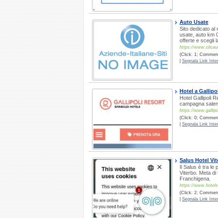
Auto Usate
Sito dedicato al
usate, auto km 0
offerte e scegli 
https://www.clicau
(Click: 1; Comment
|
Segnala Link Inter
Hotel a Gallipo
Hotel Gallipoli 
campagna salenti
https://www.gallipol
(Click: 0; Comment
|
Segnala Link Inter
Salus Hotel Vi
Il Salus è tra le
Viterbo. Meta di
Franchigena.
https://www.hotels
(Click: 2; Commenti
|
Segnala Link Inter