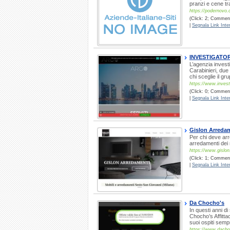
pranzi e cene tr
https://podernovo
(Click: 2; Comment
|
Segnala Link Inter
INVESTIGATO
L’agenzia invest
Carabinieri, due 
chi sceglie il gr
https://www.investi
(Click: 0; Commenti
|
Segnala Link Inter
Gislon Arreda
Per chi deve arr
arredamenti dei 
https://www.gislo
(Click: 1; Commenti
|
Segnala Link Inter
Da Chocho's
In questi anni d
Chocho’s Affitta
suoi ospiti sempr
https://www.dacho