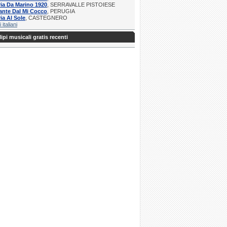
ria Da Marino 1920
, SERRAVALLE PISTOIESE
ante Dal Mi Cocco
, PERUGIA
ria Al Sole
, CASTEGNERO
i italiani
ipi musicali gratis recenti