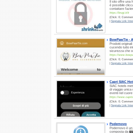
Il sito offre una
è possibile clicc
contattare l'azie
https://brugi.it/it
(Click: 0; Commenti
|
Segnala Link Inter
BowPawTie - A
Prodotti original
cucendo tutto in
sicurezza che og
https://www.bowp
(Click: 0; Comment
|
Segnala Link Inter
Capri SIAC Hot
SIAC hotels mett
di viaggio unica
eventi nel cuore 
https://www.caprisi
(Click: 0; Commenti
|
Segnala Link Inter
Podernovo
Podernovo è un a
composta da
qu