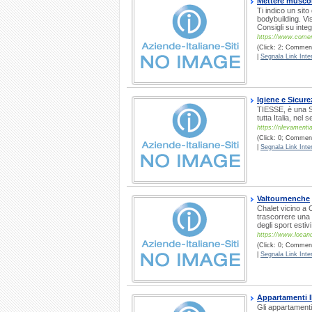
Mettere muscol
Ti indico un sito
bodybuilding. Vis
Consigli su inte
https://www.come
(Click: 2; Commenti
|
Segnala Link Inter
Igiene e Sicure
TIESSE, è una So
tutta Italia, nel 
https://rilevamentia
(Click: 0; Commenti
|
Segnala Link Inter
Valtournenche
Chalet vicino a 
trascorrere una 
degli sport estiv
https://www.locan
(Click: 0; Commenti
|
Segnala Link Inter
Appartamenti 
Gli appartamenti