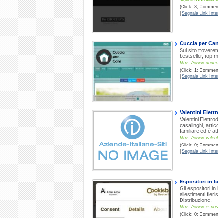
(Click: 3; Comment
|
Segnala Link Inter
Cuccia per Cani
Sul sito trovere
bestseller, top m
https://www.cuccia
(Click: 1; Comment
|
Segnala Link Inter
Valentini Elett
Valentini Elettro
casalinghi, artic
familiare ed è a
https://www.valentin
(Click: 0; Comment
|
Segnala Link Inter
Espositori in 
Gli espositori in
allestimenti fier
Distribuzione.
https://www.esposit
(Click: 0; Commenti