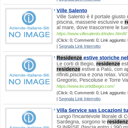
Ville Salento
Ville Salento è il portale giusto
piscina, masserie esclusive e
r
al mare, dove trascorrere le tu
https://www.villesalento.it/index.html#/
(Click: 0; Commenti: 0; Link aggiunto: 
|
Segnala Link Interrotto
Residenze
estive storiche ne
Le corti di Begio,
residenze
est
residenze
estive a Patù, con 
rifiniti,piscina e zona relax. Vic
Gregorio, Pescoluse e Torre Va
https://www.lecortidibegio.com/
(Click: 0; Commenti: 0; Link aggiunto:
|
Segnala Link Interrotto
Villa Service sas Locazioni t
Lungo l'incantevole litorale di 
Sardegna, sorgono le
residen
SUNRISE (fascia entro i 390 mt