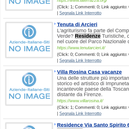
https://www.laterrazza.org/
(Click: 1; Commenti: 0; Link aggiunto: 
|
Segnala Link Interrotto
Tenuta di Arcieri
L'agriturismo fa parte del Co
Verde?
Residenze
Turistiche, 
nel cuore del Parco Nazionale d
https://www.tenutarcieri.it/
(Click: 0; Commenti: 0; Link aggiunto: 
|
Segnala Link Interrotto
Villa Rosina Casa vacanze
Una delle strutture più important
storico ed artistico di Imprunet
incantevole paese della Toscan
distante da Firenze.
https://www.villarosina.it/
(Click: 1; Commenti: 0; Link aggiunto: 
|
Segnala Link Interrotto
Residence Via Santo Spirito 