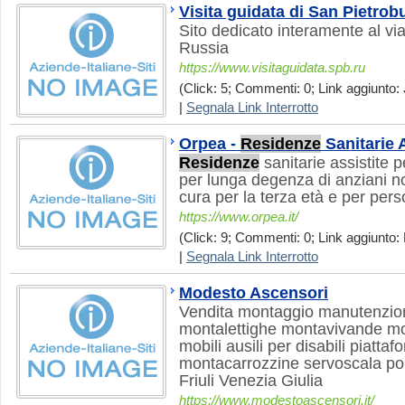
Visita guidata di San Pietrob
Sito dedicato interamente al vi
Russia
https://www.visitaguidata.spb.ru
(Click: 5; Commenti: 0; Link aggiunto: 
|
Segnala Link Interrotto
Orpea -
Residenze
Sanitarie A
Residenze
sanitarie assistite p
per lunga degenza di anziani no
cura per la terza età e per pers
https://www.orpea.it/
(Click: 9; Commenti: 0; Link aggiunto: 
|
Segnala Link Interrotto
Modesto Ascensori
Vendita montaggio manutenzion
montalettighe montavivande mo
mobili ausili per disabili piattaf
montacarrozzine servoscala po
Friuli Venezia Giulia
https://www.modestoascensori.it/