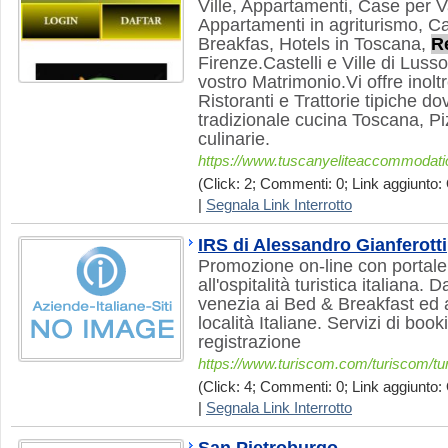
Ville, Appartamenti, Case per V
Appartamenti in agriturismo, C
Breakfas, Hotels in Toscana,
R
Firenze.Castelli e Ville di Lusso
vostro Matrimonio.Vi offre inolt
Ristoranti e Trattorie tipiche d
tradizionale cucina Toscana, Piz
culinarie.
https://www.tuscanyeliteaccommodat
(Click: 2; Commenti: 0; Link aggiunto: 
|
Segnala Link Interrotto
IRS di Alessandro Gianferotti
Promozione on-line con portale 
all'ospitalità turistica italiana. 
venezia ai Bed & Breakfast ed a
località Italiane. Servizi di book
registrazione
https://www.turiscom.com/turiscom/tu
(Click: 4; Commenti: 0; Link aggiunto: 
|
Segnala Link Interrotto