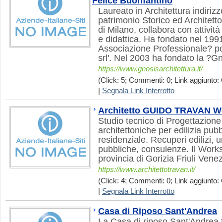
Felice Buonfantino
Laureato in Architettura indirizz
patrimonio Storico ed Architetto
di Milano, collabora con attività
e didattica. Ha fondato nel 199
Associazione Professionale? po
srl'. Nel 2003 ha fondato la ?G
https://www.gnosisarchitettura.it/
(Click: 5; Commenti: 0; Link aggiunto: 
|
Segnala Link Interrotto
Architetto GUIDO TRAVAN W
Studio tecnico di Progettazione 
architettoniche per edilizia pubb
residenziale. Recuperi edilizi, 
pubbliche, consulenze. Il Wor
provincia di Gorizia Friuli Venez
https://www.architettotravan.it/
(Click: 4; Commenti: 0; Link aggiunto: 
|
Segnala Link Interrotto
Casa di Riposo Sant'Andrea
La Casa di riposo Sant'Andrea 