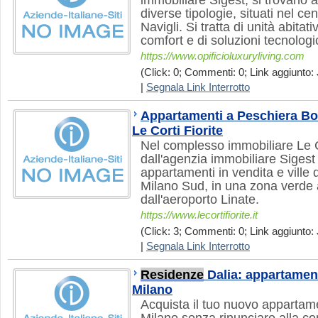
immobiliare Sigest, si trovano 
diverse tipologie, situati nel ce
Navigli. Si tratta di unità abitat
comfort e di soluzioni tecnolog
https://www.opificioluxuryliving.com
(Click: 0; Commenti: 0; Link aggiunto: 
|
Segnala Link Interrotto
Appartamenti a Peschiera Bo
Le Corti Fiorite
Nel complesso immobiliare Le Co
dall'agenzia immobiliare Sigest 
appartamenti in vendita e ville d
Milano Sud, in una zona verde 
dall'aeroporto Linate.
https://www.lecortifiorite.it
(Click: 3; Commenti: 0; Link aggiunto: 
|
Segnala Link Interrotto
Residenze
Dalia: appartament
Milano
Acquista il tuo nuovo appartam