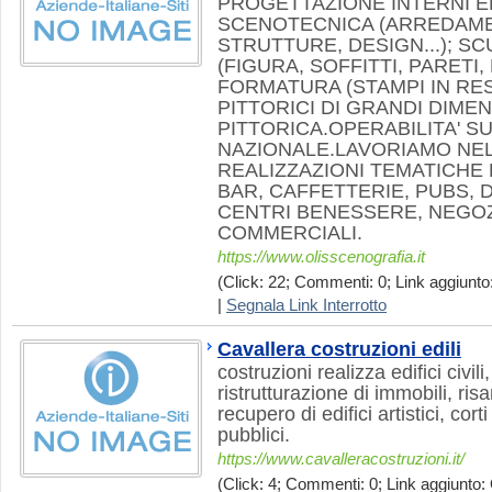
PROGETTAZIONE INTERNI E
SCENOTECNICA (ARREDAME
STRUTTURE, DESIGN...); SC
(FIGURA, SOFFITTI, PARETI, 
FORMATURA (STAMPI IN RESI
PITTORICI DI GRANDI DIME
PITTORICA.OPERABILITA' S
NAZIONALE.LAVORIAMO NE
REALIZZAZIONI TEMATICHE 
BAR, CAFFETTERIE, PUBS, 
CENTRI BENESSERE, NEGOZ
COMMERCIALI.
https://www.olisscenografia.it
(Click: 22; Commenti: 0; Link aggiunto:
|
Segnala Link Interrotto
Cavallera costruzioni edili
costruzioni realizza edifici civili,
ristrutturazione di immobili, ri
recupero di edifici artistici, cort
pubblici.
https://www.cavalleracostruzioni.it/
(Click: 4; Commenti: 0; Link aggiunto: 