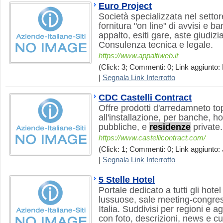
Euro Project
Società specializzata nel setto
fornitura "on line" di avvisi e ba
appalto, esiti gare, aste giudizia
Consulenza tecnica e legale.
https://www.appaltiweb.it
(Click: 3; Commenti: 0; Link aggiunto: 
|
Segnala Link Interrotto
CDC Castelli Contract
Offre prodotti d'arredamneto to
all'installazione, per banche, hot
pubbliche, e
residenze
private.
https://www.castellicontract.com/
(Click: 1; Commenti: 0; Link aggiunto: 
|
Segnala Link Interrotto
5 Stelle Hotel
Portale dedicato a tutti gli hotel 
lussuose, sale meeting-congres
Italia. Suddivisi per regioni e 
con foto, descrizioni, news e cur