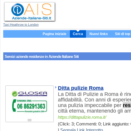
Taxi Heathrow to London
Pagina iniziale
Cerca
Nuovi links
Siti di top
Servizi aziende
residenze
in Aziende Italiane Siti
Ditta pulizie Roma
La Ditta di Pulizie a Roma è ri
affidabilità. Con anni di esperi
una pulizia impeccabile per
res
città eterna, mantenendo gli a
https://dittapulizie.roma.it/
(Click: 3; Commenti: 0; Link aggiunto: 
|
Segnala Link Interrotto