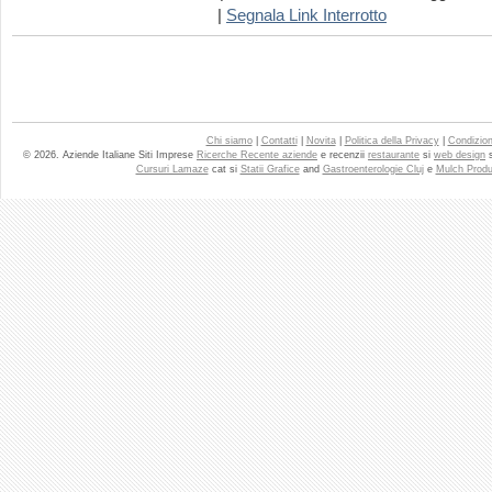
|
Segnala Link Interrotto
Chi siamo
|
Contatti
|
Novita
|
Politica della Privacy
|
Condizioni
© 2026. Aziende Italiane Siti Imprese
Ricerche Recente aziende
e recenzii
restaurante
si
web design
Cursuri Lamaze
cat si
Statii Grafice
and
Gastroenterologie Cluj
e
Mulch Produ