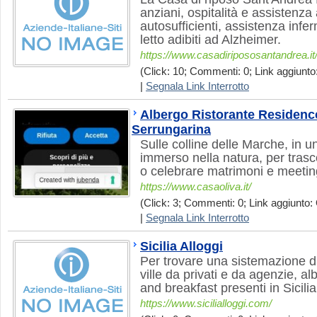
anziani, ospitalità e assistenza
autosufficienti, assistenza inferm
letto adibiti ad Alzheimer.
https://www.casadiripososantandrea.it
(Click: 10; Commenti: 0; Link aggiunto:
|
Segnala Link Interrotto
Albergo Ristorante Residence
Serrungarina
Sulle colline delle Marche, in 
immerso nella natura, per trasc
o celebrare matrimoni e meeting
https://www.casaoliva.it/
(Click: 3; Commenti: 0; Link aggiunto: 
|
Segnala Link Interrotto
Sicilia Alloggi
Per trovare una sistemazione di 
ville da privati e da agenzie, a
and breakfast presenti in Sicilia
https://www.sicilialloggi.com/