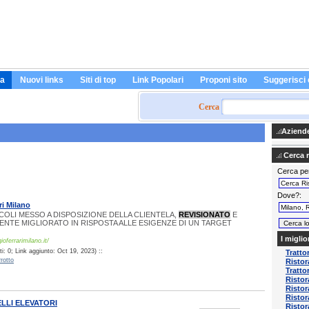
a
Nuovi links
Siti di top
Link Popolari
Proponi sito
Suggerisci 
Cerca
Aziende 
Cerca ri
Cerca pe
Dove?
ri Milano
COLI MESSO A DISPOSIZIONE DELLA CLIENTELA,
REVISIONATO
E
NTE MIGLIORATO IN RISPOSTA ALLE ESIGENZE DI UN TARGET
I miglio
oferrarimilano.it/
: 0; Link aggiunto: Oct 19, 2023) ::
Tratto
rotto
Ristor
Tratto
Ristor
Ristor
Ristor
LLI ELEVATORI
Ristor