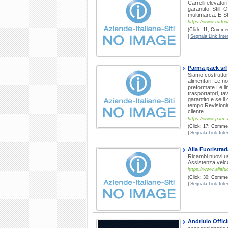
Carrelli elevato
garantito, Still,
multimarca. E-Sh
https://www.ruffoca
(Click: 11; Comment
|
Segnala Link Inter
Parma pack srl
Siamo costruttor
alimentari. Le n
preformate.Le li
trasportatori, t
garantito e se il
tempo.Revisionia
cliente.
https://www.parma
(Click: 17; Commen
|
Segnala Link Inter
Alia Fuoristrad
Ricambi nuovi us
Assistenza veicol
https://www.aliafuo
(Click: 30; Commen
|
Segnala Link Inter
Andriulo Offic