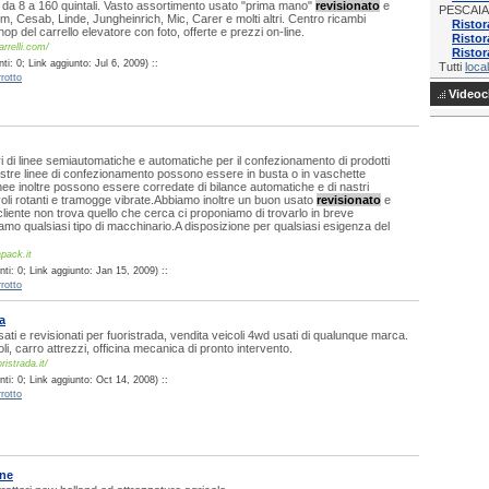
ri da 8 a 160 quintali. Vasto assortimento usato "prima mano"
revisionato
e
PESCAIA
 Om, Cesab, Linde, Jungheinrich, Mic, Carer e molti altri. Centro ricambi
Risto
op del carrello elevatore con foto, offerte e prezzi on-line.
Ristor
rrelli.com/
Ristor
i: 0; Link aggiunto: Jul 6, 2009) ::
Tutti
local
rotto
Videocl
i di linee semiautomatiche e automatiche per il confezionamento di prodotti
ostre linee di confezionamento possono essere in busta o in vaschette
nee inoltre possono essere corredate di bilance automatiche e di nastri
avoli rotanti e tramogge vibrate.Abbiamo inoltre un buon usato
revisionato
e
 cliente non trova quello che cerca ci proponiamo di trovarlo in breve
mo qualsiasi tipo di macchinario.A disposizione per qualsiasi esigenza del
pack.it
ti: 0; Link aggiunto: Jan 15, 2009) ::
rotto
a
ati e revisionati per fuoristrada, vendita veicoli 4wd usati di qualunque marca.
i, carro attrezzi, officina mecanica di pronto intervento.
ristrada.it/
ti: 0; Link aggiunto: Oct 14, 2008) ::
rotto
ine