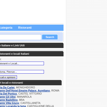
categoria
Ristoranti
Italiane e Link Utili
storanti e locali Italiani
r:
:
ri locali e ristoranti
ria Da Carlet
, MONGHIDORO
ante Dell'Hotel Empire Palace, Aureliano
, ROMA
ria Del Portico
, CASTEL VITTORIO
ante Gli Ulivi
, MANAROLA
ante Badellino
, BRA
ante Villa Giusy
, CASTELLANETA
ante Locanda la luna
, CASTIGLIONE DELLA