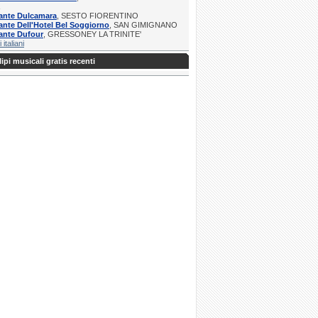
rante Dulcamara
, SESTO FIORENTINO
ante Dell'Hotel Bel Soggiorno
, SAN GIMIGNANO
ante Dufour
, GRESSONEY LA TRINITE'
i italiani
ipi musicali gratis recenti