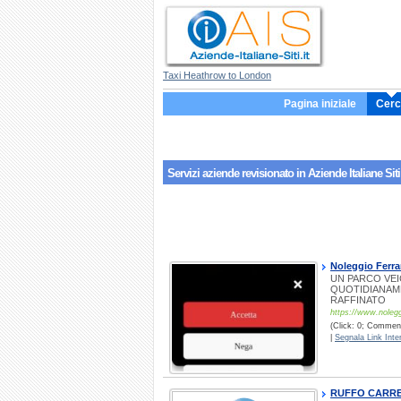
Taxi Heathrow to London
Pagina iniziale
Cerc
Servizi aziende
revisionato
in Aziende Italiane Siti
Noleggio Ferra
UN PARCO VEI
QUOTIDIANAME
RAFFINATO
https://www.noleggi
(Click: 0; Commenti
|
Segnala Link Inter
RUFFO CARRE