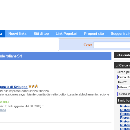
a
Nuovi links
Siti di top
Link Popolari
Proponi sito
Suggerisci 
Cerca
Aziende 
de Italiane Siti
Cerca ri
Cerca pe
Dove?
enzia di Sviluppo
zi alle imprese,consulenza finanza
ione,sicurezza,ambiente,qualità,distretto,bottoni,tessile,abbigliamento,regione
I miglio
-mega.it
Ristor
i: 0; Link aggiunto: Jul 30, 2008) ::
Ristor
rotto
Ristor
Ristor
Ristor
Ristor
Ristor