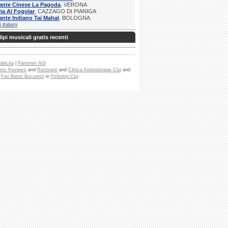
ante Cinese La Pagoda
, VERONA
ria Al Fogolar
, CAZZAGO DI PIANIGA
ante Indiano Taj Mahal
, BOLOGNA
i italiani
ipi musicali gratis recenti
blicita
|
Parteneri AIS
nts Reviews
and
Ristoranti
and
Clinica Kinetoterapie Cluj
and
e
Fier Beton Bucuresti
in
Psiholog Cluj