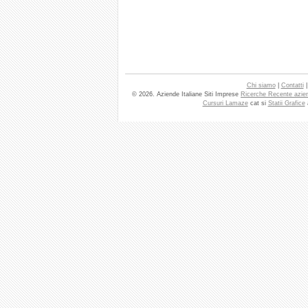
Chi siamo
|
Contatti
© 2026. Aziende Italiane Siti Imprese
Ricerche Recente azie
Cursuri Lamaze
cat si
Statii Grafice