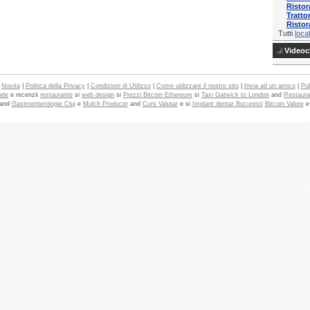
Ristor
Tratto
Ristor
Tutti
local
Videocl
|
Novita
|
Politica della Privacy
|
Condizioni di Utilizzo
|
Come utilizzare il nostro sito
|
Invia ad un amico
|
Pub
nde
e recenzii
restaurante
si
web design
si
Prezzi Bitcoin Ethereum
si
Taxi Gatwick to London
and
Restaura
and
Gastroenterologie Cluj
e
Mulch Producer
and
Curs Valutar
e si
Implant dentar Bucuresti
Bitcoin Valore