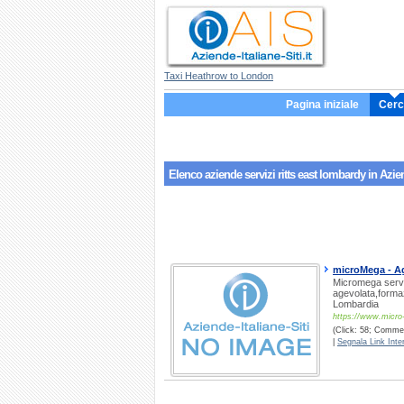
Taxi Heathrow to London
Pagina iniziale
Cerc
Elenco aziende servizi
ritts east lombardy
in Azien
microMega - Ag
Micromega servi
agevolata,formaz
Lombardia
https://www.micro
(Click: 58; Comment
|
Segnala Link Inter