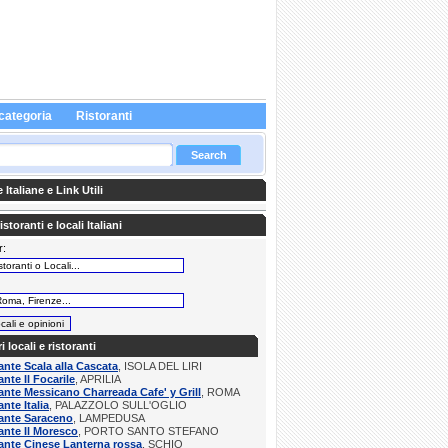
categoria
Ristoranti
Italiane e Link Utili
storanti e locali Italiani
r:
:
ri locali e ristoranti
ante Scala alla Cascata
, ISOLA DEL LIRI
ante Il Focarile
, APRILIA
ante Messicano Charreada Cafe' y Grill
, ROMA
ante Italia
, PALAZZOLO SULL'OGLIO
ante Saraceno
, LAMPEDUSA
ante Il Moresco
, PORTO SANTO STEFANO
ante Cinese Lanterna rossa
, SCHIO