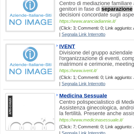
Centro di mediazione familiare
genitori in fase di
separazione
decisioni concordate sugli aspet
https://www.aranciadiannie.it/
(Click: 3; Commenti: 0; Link aggiunto: 
|
Segnala Link Interrotto
IVENT
Divisione del gruppo aziendale 
l'organizzazione di eventi, com
matrimoni e cerimonie, meeting
https://www.ivent.it/
(Click: 1; Commenti: 0; Link aggiunto: 
|
Segnala Link Interrotto
Medicina Sessuale
Centro polispecialistico di Med
Assistenza ginecologica, androl
la fertilità. Presente anche assi
https://www.medicinasessuale.it/
(Click: 7; Commenti: 0; Link aggiunto: 
|
Segnala Link Interrotto