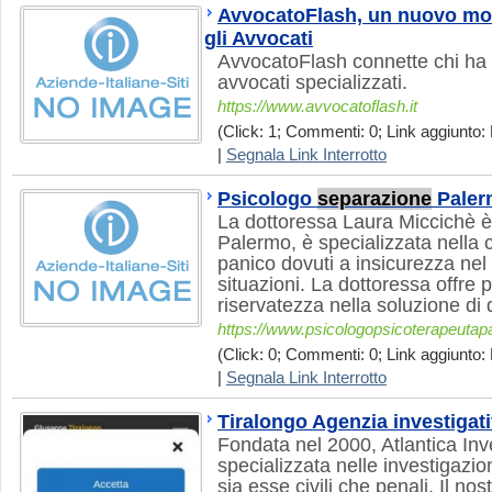
AvvocatoFlash, un nuovo modo
gli Avvocati
AvvocatoFlash connette chi ha
avvocati specializzati.
https://www.avvocatoflash.it
(Click: 1; Commenti: 0; Link aggiunto: 
|
Segnala Link Interrotto
Psicologo
separazione
Paler
La dottoressa Laura Miccichè è
Palermo, è specializzata nella c
panico dovuti a insicurezza nel
situazioni. La dottoressa offre p
riservatezza nella soluzione di 
https://www.psicologopsicoterapeutapa
(Click: 0; Commenti: 0; Link aggiunto: 
|
Segnala Link Interrotto
Tiralongo Agenzia investiga
Fondata nel 2000, Atlantica Inv
specializzata nelle investigazio
sia esse civili che penali. Il nos