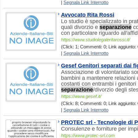
|
Segnala Link Interrotto
Avvocato Rita Rossi
Lo studio è specializzato in prati
quali divorzio e
separazione
co
con particolare riguardo all'affi
https://www.studiolegaleritarossi.it/
(Click: 1; Commenti: 0; Link aggiunto: 
|
Segnala Link Interrotto
Gesef Genitori separati dai fig
Associazione di volontariato sorta
bambini a mantenere relazioni af
costanti con entrambi i genitori
separazione
/divorzio degli stes
https://www.gesef.it/
(Click: 8; Commenti: 0; Link aggiunto: 
|
Segnala Link Interrotto
PROTEC srl - Tecnologie di 
Consulenze e forniture per impia
https://www.protec-srl.com