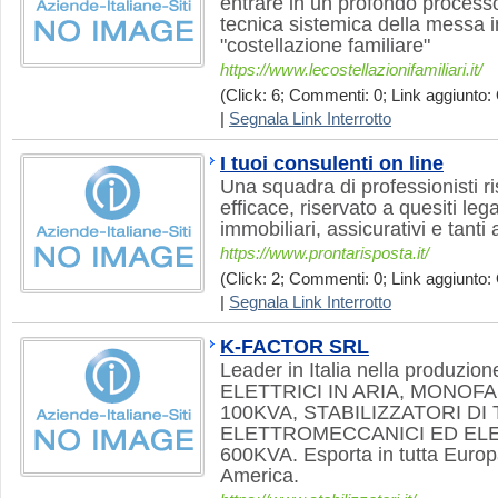
entrare in un profondo processo
tecnica sistemica della messa i
"costellazione familiare"
https://www.lecostellazionifamiliari.it/
(Click: 6; Commenti: 0; Link aggiunto: 
|
Segnala Link Interrotto
I tuoi consulenti on line
Una squadra di professionisti r
efficace, riservato a quesiti legal
immobiliari, assicurativi e tanti a
https://www.prontarisposta.it/
(Click: 2; Commenti: 0; Link aggiunto: 
|
Segnala Link Interrotto
K-FACTOR SRL
Leader in Italia nella produ
ELETTRICI IN ARIA, MONOFA
100KVA, STABILIZZATORI DI
ELETTROMECCANICI ED ELE
600KVA. Esporta in tutta Europa
America.