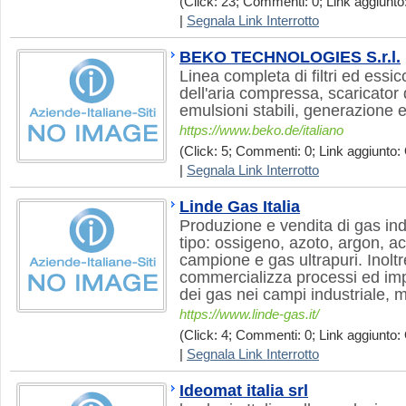
(Click: 23; Commenti: 0; Link aggiunto:
|
Segnala Link Interrotto
BEKO TECHNOLOGIES S.r.l.
Linea completa di filtri ed essic
dell'aria compressa, scaricator
emulsioni stabili, generazione 
https://www.beko.de/italiano
(Click: 5; Commenti: 0; Link aggiunto: 
|
Segnala Link Interrotto
Linde Gas Italia
Produzione e vendita di gas indu
tipo: ossigeno, azoto, argon, a
campione e gas ultrapuri. Inoltr
commercializza processi ed impi
dei gas nei campi industriale, m
https://www.linde-gas.it/
(Click: 4; Commenti: 0; Link aggiunto: 
|
Segnala Link Interrotto
Ideomat italia srl