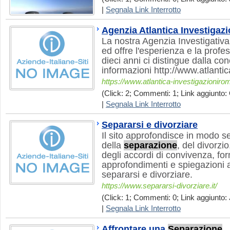
|
Segnala Link Interrotto
Agenzia Atlantica Investigaz
La nostra Agenzia Investigativa o
ed offre l'esperienza e la profes
dieci anni ci distingue dalla co
informazioni http://www.atlanti
https://www.atlantica-investigazionir
(Click: 2; Commenti: 1; Link aggiunto: 
|
Segnala Link Interrotto
Separarsi e divorziare
Il sito approfondisce in modo se
della
separazione
, del divorzio
degli accordi di convivenza, for
approfondimenti e spiegazioni a
separarsi e divorziare.
https://www.separarsi-divorziare.it/
(Click: 1; Commenti: 0; Link aggiunto: 
|
Segnala Link Interrotto
Affrontare una
Separazione