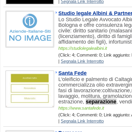
|
Segnala Link Interrotto
Studio legale Albini & Partne
Lo Studio Legale Avvocato Albi
Bologna e offre consulenza legal
civile: diritto sanitario (malasani
(licenziamento), diritto di famigl
affidamento dei figli), infortunis
https://studiolegalealbini.it
(Click: 4; Commenti: 0; Link aggiunto:
|
Segnala Link Interrotto
Santa Fede
L'oleificio e palmento di Calta
commercializza olio extravergin
fasi di lavorazione:coltivazione
lavaggio, molitura, gramolazion
estrazione,
separazione
, vendi
https://www.santafede.it
(Click: 4; Commenti: 0; Link aggiunto: 
|
Segnala Link Interrotto