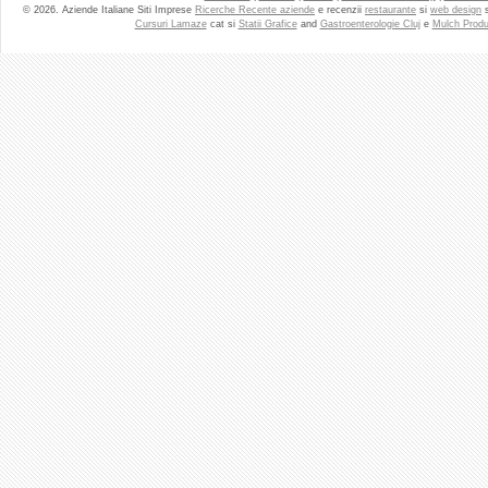
© 2026. Aziende Italiane Siti Imprese
Ricerche Recente aziende
e recenzii
restaurante
si
web design
Cursuri Lamaze
cat si
Statii Grafice
and
Gastroenterologie Cluj
e
Mulch Produ