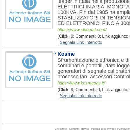
leader in Italia nella produz
ELETTRICI IN ARIA, MONOFA
100KVA. Fin dal 1985 ha amplia
STABILIZZATORI DI TENSI
ED ELETTRONICI FINO A 300
https://www.ideomat.com/
(Click: 9; Commenti: 0; Link aggiunto: 
|
Segnala Link Interrotto
Kosme
Strumentazione elettronica e dig
combinati e portatili, data logge
generatori di segnale calibrator
processo lan, accessori Control
https://www.kosmesas.it/
(Click: 9; Commenti: 0; Link aggiunto: 
|
Segnala Link Interrotto
Chi siamo
|
Contatti
|
Novita
|
Politica della Privacy
|
Condizioni