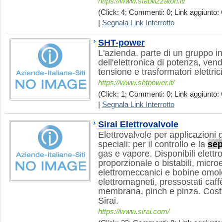
https://www.stabilizzatori.it/
(Click: 4; Commenti: 0; Link aggiunto: 
|
Segnala Link Interrotto
SHT-power
L'azienda, parte di un gruppo i
dell'elettronica di potenza, vend
tensione e trasformatori elettrici
https://www.shtpower.it/
(Click: 1; Commenti: 0; Link aggiunto: 
|
Segnala Link Interrotto
Sirai Elettrovalvole
Elettrovalvole per applicazioni g
speciali: per il controllo e la
sep
gas e vapore. Disponibili elettr
proporzionale o bistabili, micro
elettromeccanici e bobine omolog
elettromagneti, pressostati caffè
membrana, pinch e pinza. Costr
Sirai.
https://www.sirai.com/