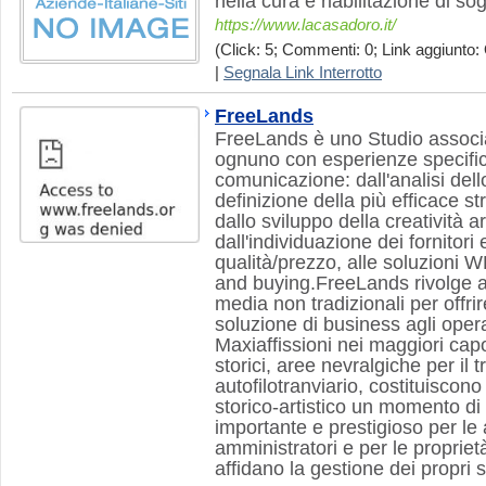
nella cura e riabilitazione di sog
https://www.lacasadoro.it/
(Click: 5; Commenti: 0; Link aggiunto: 
|
Segnala Link Interrotto
FreeLands
FreeLands è uno Studio associat
ognuno con esperienze specifi
comunicazione: dall'analisi dell
definizione della più efficace s
dallo sviluppo della creatività ar
dall'individuazione dei fornitori
qualità/prezzo, alle soluzioni 
and buying.FreeLands rivolge a
media non tradizionali per offri
soluzione di business agli opera
Maxiaffissioni nei maggiori capo
storici, aree nevralgiche per il 
autofilotranviario, costituiscono
storico-artistico un momento d
importante e prestigioso per le 
amministratori e per le propriet
affidano la gestione dei propri 