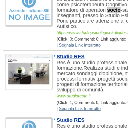
come psicoterapeuta Cognitiv
formatore di operatori
socio
-sa
insegnanti, presso lo Studio Ps
Pone particolare attenzione ai d
Autistico.
https://www.studiopsicologicokaleidos.
(Click: 0; Commenti: 0; Link aggiunto: 
|
Segnala Link Interrotto
Studio RES
Res è uno studio professionale
formazione.Realizza studi e inda
mercato,sondaggi d'opinione,int
processi formativi,progetti socia
progetti di formazione territori
sviluppo di comunità.
www.studiorestn.it
(Click: 1; Commenti: 0; Link aggiunto: 
|
Segnala Link Interrotto
Studio RES
Res è uno studio professionale 