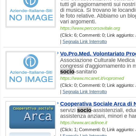
tutti gli aggiornamenti sui nostri
di musica. Si trovano le locandi
le foto relative. Abbiamo un bl
vari argomenti.
https://www.percorsovitale.org
(Click: 6; Commenti: 0; Link aggiunto: 
|
Segnala Link Interrotto
Vo.Pro.Med. Volontariato Pro
Associazione Culturale Medica 
congressi d'aggiornamento in m
socio
-sanitario
https://www.mcanet.it/vopromed
(Click: 0; Commenti: 0; Link aggiunto: 
|
Segnala Link Interrotto
Cooperativa Sociale Arca di 
servizi
socio
-assistenziali, educ
assistenza anziani, minori e h
https://www.arcadinoe.it
(Click: 1; Commenti: 0; Link aggiunto: 