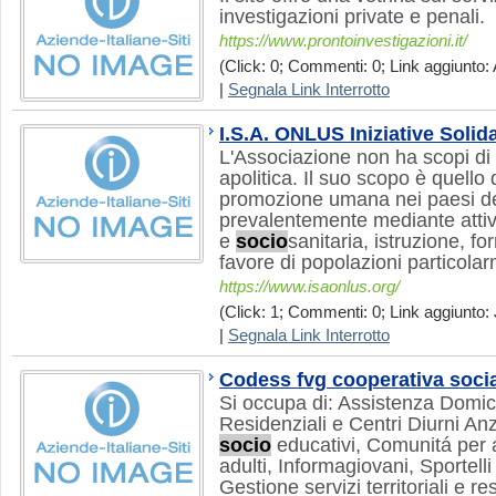
investigazioni private e penali.
https://www.prontoinvestigazioni.it/
(Click: 0; Commenti: 0; Link aggiunto: 
|
Segnala Link Interrotto
I.S.A. ONLUS Iniziative Solida
L'Associazione non ha scopi di 
apolitica. Il suo scopo è quello d
promozione umana nei paesi d
prevalentemente mediante attivi
e
socio
sanitaria, istruzione, 
favore di popolazioni particola
https://www.isaonlus.org/
(Click: 1; Commenti: 0; Link aggiunto: 
|
Segnala Link Interrotto
Codess fvg cooperativa soci
Si occupa di: Assistenza Domicil
Residenziali e Centri Diurni Anzi
socio
educativi, Comunitá per 
adulti, Informagiovani, Sportelli
Gestione servizi territoriali e re