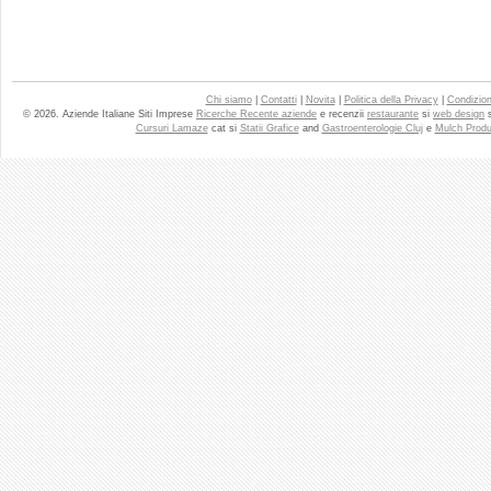
Chi siamo
|
Contatti
|
Novita
|
Politica della Privacy
|
Condizioni
© 2026. Aziende Italiane Siti Imprese
Ricerche Recente aziende
e recenzii
restaurante
si
web design
Cursuri Lamaze
cat si
Statii Grafice
and
Gastroenterologie Cluj
e
Mulch Produ