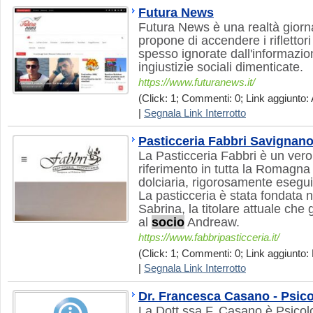
Futura News
Futura News è una realtà giorna
propone di accendere i riflettor
spesso ignorate dall'informazion
ingiustizie sociali dimenticate.
https://www.futuranews.it/
(Click: 1; Commenti: 0; Link aggiunto: 
|
Segnala Link Interrotto
Pasticceria Fabbri Savignan
La Pasticceria Fabbri è un vero
riferimento in tutta la Romagna
dolciaria, rigorosamente esegui
La pasticceria è stata fondata 
Sabrina, la titolare attuale che g
al
socio
Andreaw.
https://www.fabbripasticceria.it/
(Click: 1; Commenti: 0; Link aggiunto: 
|
Segnala Link Interrotto
Dr. Francesca Casano - Psico
La Dott.ssa F. Casano è Psicolo