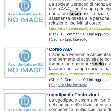
La società Serteced di Monza e
corso ASA, con il scopo princip
operatore
socio
-assistenziale, 
assistenza diretta alle persone e 
relazione. Iscriviti al corso!
https://www.serteced.it/corso-asa.html
(Click: 1; Commenti: 0; Link aggiunto: 
|
Segnala Link Interrotto
Corso ASA
L'azienda Economie Ambientali 
che permette di acquisire le c
formare un operatore
socio
ass
lavorare nel campo sociale, par
https://www.economieambientali.it/pag
(Click: 0; Commenti: 0; Link aggiunto: 
|
Segnala Link Interrotto
ugodipaolo Costruzioni
La ugodipaolo costruzioni Srl 
nel campo dell’edilizia integrat
competenza multidisciplinare 