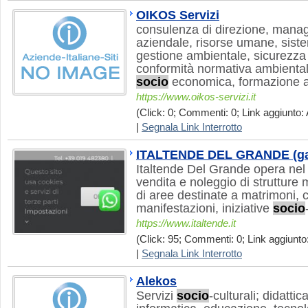
OIKOS Servizi
consulenza di direzione, mana
aziendale, risorse umane, sistem
gestione ambientale, sicurezza s
conformità normativa ambientale
socio
economica, formazione 
https://www.oikos-servizi.it
(Click: 0; Commenti: 0; Link aggiunto: 
|
Segnala Link Interrotto
ITALTENDE DEL GRANDE (gaz
Italtende Del Grande opera nel 
vendita e noleggio di strutture 
di aree destinate a matrimoni, c
manifestazioni, iniziative
socio
https://www.italtende.it
(Click: 95; Commenti: 0; Link aggiunto:
|
Segnala Link Interrotto
Alekos
Servizi
socio
-culturali; didattic