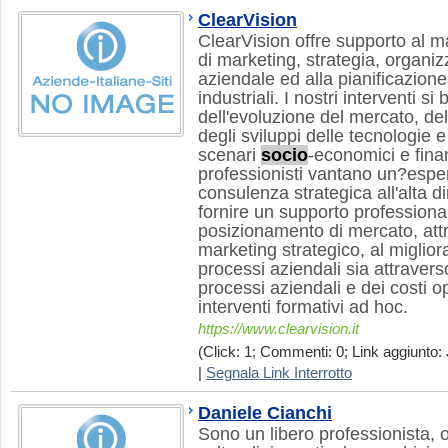
ClearVision
ClearVision offre supporto al
di marketing, strategia, organi
aziendale ed alla pianificazione
industriali. I nostri interventi si
dell'evoluzione del mercato, de
degli sviluppi delle tecnologie 
scenari
socio
-economici e finan
professionisti vantano un?espe
consulenza strategica all'alta d
fornire un supporto professional
posizionamento di mercato, attr
marketing strategico, al miglior
processi aziendali sia attravers
processi aziendali e dei costi op
interventi formativi ad hoc.
https://www.clearvision.it
(Click: 1; Commenti: 0; Link aggiunto: 
|
Segnala Link Interrotto
Daniele Cianchi
Sono un libero professionista, o