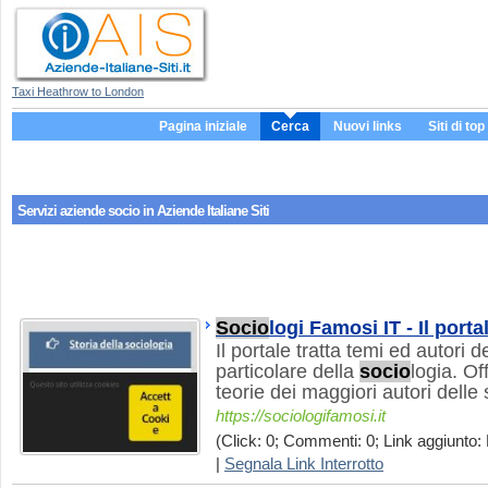
Taxi Heathrow to London
Pagina iniziale
Cerca
Nuovi links
Siti di top
Servizi aziende
socio
in Aziende Italiane Siti
Socio
logi Famosi IT - Il porta
Il portale tratta temi ed autori d
particolare della
socio
logia. O
teorie dei maggiori autori delle 
https://sociologifamosi.it
(Click: 0; Commenti: 0; Link aggiunto:
|
Segnala Link Interrotto