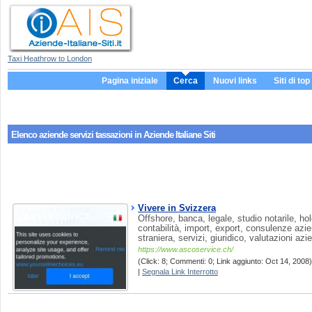
Taxi Heathrow to London
Pagina iniziale
Cerca
Nuovi links
Siti di top
Elenco aziende servizi
tassazioni
in Aziende Italiane Siti
Vivere in Svizzera
Offshore, banca, legale, studio notarile, hol
contabilità, import, export, consulenze azie
straniera, servizi, giuridico, valutazioni azi
https://www.ascoservice.ch/
(Click: 8; Commenti: 0; Link aggiunto: Oct 14, 2008) 
|
Segnala Link Interrotto