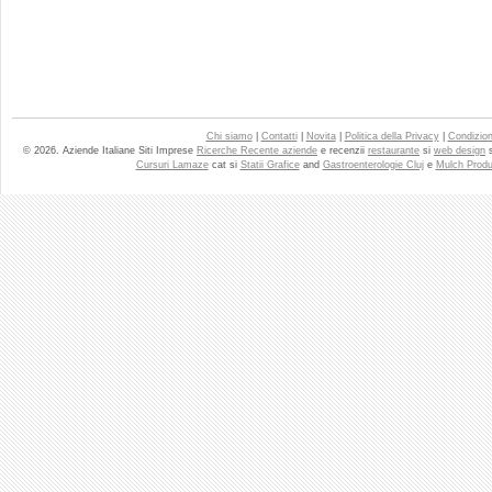
Chi siamo
|
Contatti
|
Novita
|
Politica della Privacy
|
Condizioni
© 2026. Aziende Italiane Siti Imprese
Ricerche Recente aziende
e recenzii
restaurante
si
web design
Cursuri Lamaze
cat si
Statii Grafice
and
Gastroenterologie Cluj
e
Mulch Produ