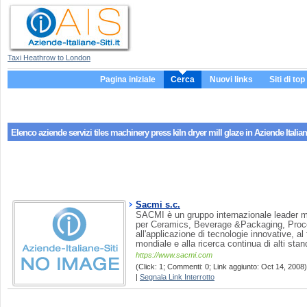
Taxi Heathrow to London
Pagina iniziale
Cerca
Nuovi links
Siti di top
Elenco aziende servizi
tiles machinery press kiln dryer mill glaze
in Aziende Italian
Sacmi s.c.
SACMI è un gruppo internazionale leader mo
per Ceramics, Beverage &Packaging, Proce
all'applicazione di tecnologie innovative, a
mondiale e alla ricerca continua di alti stand
https://www.sacmi.com
(Click: 1; Commenti: 0; Link aggiunto: Oct 14, 2008) 
|
Segnala Link Interrotto