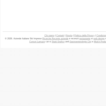
Chi siamo
|
Contatti
|
Novita
|
Politica della Privacy
|
Condizioni
© 2026. Aziende Italiane Siti Imprese
Ricerche Recente aziende
e recenzii
restaurante
si
web design
Cursuri Lamaze
cat si
Statii Grafice
and
Gastroenterologie Cluj
e
Mulch Produ