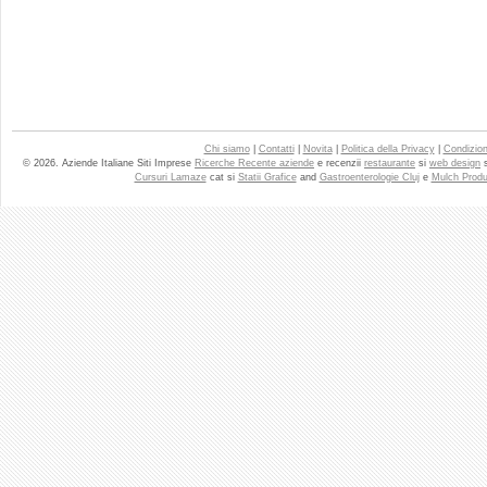
Chi siamo
|
Contatti
|
Novita
|
Politica della Privacy
|
Condizioni
© 2026. Aziende Italiane Siti Imprese
Ricerche Recente aziende
e recenzii
restaurante
si
web design
Cursuri Lamaze
cat si
Statii Grafice
and
Gastroenterologie Cluj
e
Mulch Produ