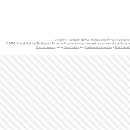
Chi siamo
|
Contatti
|
Novita
|
Politica della Privacy
|
Condizioni
© 2026. Aziende Italiane Siti Imprese
Ricerche Recente aziende
e recenzii
restaurante
si
web design
Cursuri Lamaze
cat si
Statii Grafice
and
Gastroenterologie Cluj
e
Mulch Produ