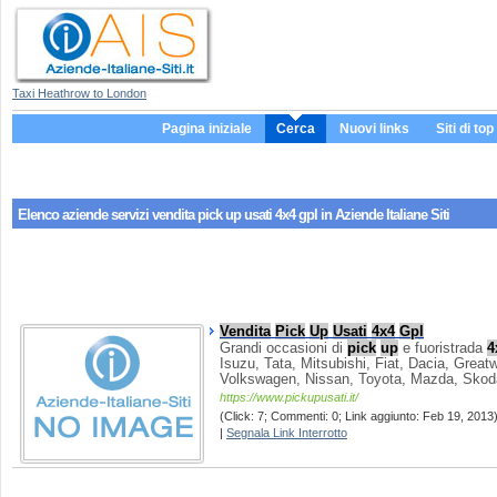
Taxi Heathrow to London
Pagina iniziale
Cerca
Nuovi links
Siti di top
Elenco aziende servizi
vendita pick up usati 4x4 gpl
in Aziende Italiane Siti
Vendita
Pick
Up
Usati
4x4
Gpl
Grandi occasioni di
pick
up
e fuoristrada
4
Isuzu, Tata, Mitsubishi, Fiat, Dacia, Greatw
Volkswagen, Nissan, Toyota, Mazda, Skod
https://www.pickupusati.it/
(Click: 7; Commenti: 0; Link aggiunto: Feb 19, 2013)
|
Segnala Link Interrotto