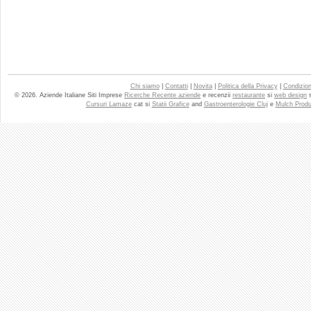
Chi siamo
|
Contatti
|
Novita
|
Politica della Privacy
|
Condizioni
© 2026. Aziende Italiane Siti Imprese
Ricerche Recente aziende
e recenzii
restaurante
si
web design
Cursuri Lamaze
cat si
Statii Grafice
and
Gastroenterologie Cluj
e
Mulch Produ