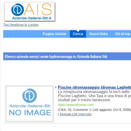
Taxi Heathrow to London
Pagina iniziale
Cerca
Nuovi links
Siti di top
Elenco aziende servizi
vente hydromassage
in Aziende Italiane Siti
Piscine idromassaggio Idromas Laghett
La minipiscina idromassaggio hi-tech dalle 
Piscine Laghetto. Uno Spa e una linea di p
studiati per il vostro benessere.
https://www.idromas.com
(Click: 31; Commenti: 1; Link aggiunto: Oct 8, 2008) 
|
Segnala Link Interrotto