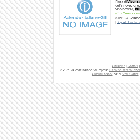
Fiera di
Vicenz
dell'innovazione
vino novello,
nu
https://www.vicenza
(Click: 23; Commen
|
Segnala Link Inter
Chi siamo
|
Contatti
© 2026. Aziende Italiane Siti Imprese
Ricerche Recente azie
Cursuri Lamaze
cat si
Statii Grafice