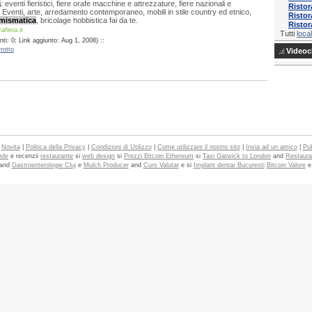
a
: eventi fieristici, fiere orafe macchine e attrezzature, fiere nazionali e
Ristor
. Eventi, arte, arredamento contemporaneo, mobili in stile country ed etnico,
Ristor
mismatica
, bricolage hobbistica fai da te.
Ristor
fiera.it
Tutti
local
ti: 0; Link aggiunto: Aug 1, 2008) ::
rotto
Videocl
|
Novita
|
Politica della Privacy
|
Condizioni di Utilizzo
|
Come utilizzare il nostro sito
|
Invia ad un amico
|
Pub
nde
e recenzii
restaurante
si
web design
si
Prezzi Bitcoin Ethereum
si
Taxi Gatwick to London
and
Restaura
and
Gastroenterologie Cluj
e
Mulch Producer
and
Curs Valutar
e si
Implant dentar Bucuresti
Bitcoin Valore