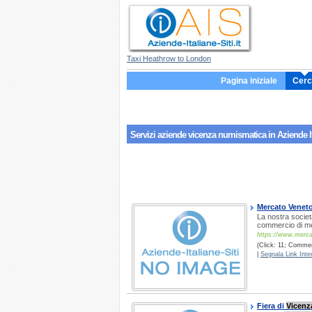
Taxi Heathrow to London
Pagina iniziale
Cerc
Servizi aziende
vicenza numismatica
in Aziende It
Mercato Veneto
La nostra societ
commercio di meta
https://www.mercat
(Click: 11; Comment
|
Segnala Link Inter
Fiera di
Vicenz