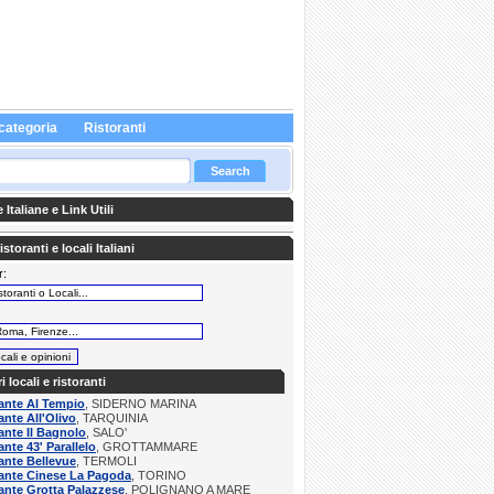
categoria
Ristoranti
Italiane e Link Utili
storanti e locali Italiani
r:
:
ri locali e ristoranti
ante Al Tempio
, SIDERNO MARINA
ante All'Olivo
, TARQUINIA
ante Il Bagnolo
, SALO'
ante 43' Parallelo
, GROTTAMMARE
ante Bellevue
, TERMOLI
ante Cinese La Pagoda
, TORINO
ante Grotta Palazzese
, POLIGNANO A MARE