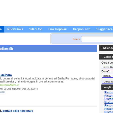
a
Nuovi links
Siti di top
Link Popolari
Proponi sito
Suggerisci 
Cerca
Aziende 
aliane Siti
Cerca ri
Cerca pe
Dove?
 dell'Oro
à, dotata di sei unità locali, ubicate in Veneto ed Emilia Romagna, si occupa del
lli preziosi, ritirando oggetti in oro ed argento usati.
ovenetodelloro.it/
I miglio
i: 0; Link aggiunto: Oct 14, 2008) ::
rotto
Ristor
Ristor
Ristor
Ristor
Ristor
Ristor
a
, portale delle fiere orafe
Ristor