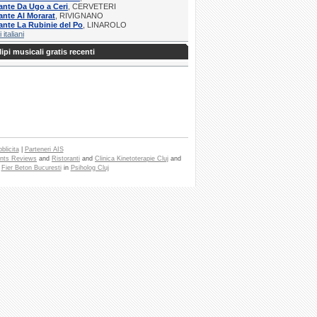
ante Da Ugo a Ceri
, CERVETERI
ante Al Morarat
, RIVIGNANO
ante La Rubinie del Po
, LINAROLO
i italiani
ipi musicali gratis recenti
blicita
|
Parteneri AIS
nts Reviews
and
Ristoranti
and
Clinica Kinetoterapie Cluj
and
e
Fier Beton Bucuresti
in
Psiholog Cluj