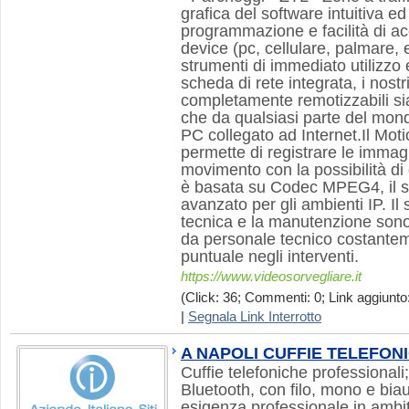
grafica del software intuitiva ed i
programmazione e facilità di ac
device (pc, cellulare, palmare, 
strumenti di immediato utilizzo 
scheda di rete integrata, i nost
completamente remotizzabili s
che da qualsiasi parte del mondo
PC collegato ad Internet.Il Moti
permette di registrare le immag
movimento con la possibilità di 
è basata su Codec MPEG4, il si
avanzato per gli ambienti IP. Il 
tecnica e la manutenzione sono 
da personale tecnico costante
puntuale negli interventi.
https://www.videosorvegliare.it
(Click: 36; Commenti: 0; Link aggiunto:
|
Segnala Link Interrotto
A NAPOLI CUFFIE TELEFONIC
Cuffie telefoniche professional
Bluetooth, con filo, mono e biaur
esigenza professionale in ambit