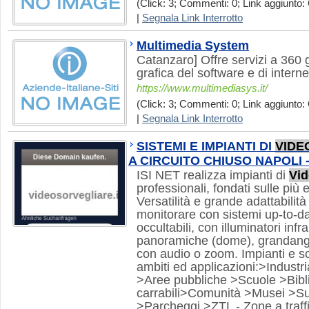
(Click: 3; Commenti: 0; Link aggiunto: 
|
Segnala Link Interrotto
Multimedia System
Catanzaro] Offre servizi a 360 
grafica del software e di interne
https://www.multimediasys.it/
(Click: 3; Commenti: 0; Link aggiunto: 
|
Segnala Link Interrotto
SISTEMI E IMPIANTI DI
VIDE
A CIRCUITO CHIUSO NAPOLI -
ISI NET realizza impianti di
Vi
professionali, fondati sulle più 
Versatilità e grande adattabilità
monitorare con sistemi up-to-d
occultabili, con illuminatori infr
panoramiche (dome), grandango
con audio o zoom. Impianti e sol
ambiti ed applicazioni:>Industr
>Aree pubbliche >Scuole >Bibl
carrabili>Comunità >Musei >S
>Parcheggi >ZTL - Zone a traffi