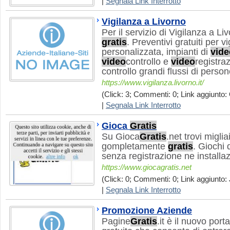
|
Segnala Link Interrotto
Vigilanza a Livorno
Per il servizio di Vigilanza a Li
gratis
. Preventivi gratuiti per 
personalizzata, impianti di
vide
video
controllo e
video
registraz
controllo grandi flussi di perso
https://www.vigilanza.livorno.it/
(Click: 3; Commenti: 0; Link aggiunto: 
|
Segnala Link Interrotto
Gioca
Gratis
Su Gioca
Gratis
.net trovi miglia
gompletamente
gratis
. Giochi 
senza registrazione ne installa
https://www.giocagratis.net
(Click: 0; Commenti: 0; Link aggiunto: 
|
Segnala Link Interrotto
Promozione Aziende
Pagine
Gratis
.it è il nuovo port