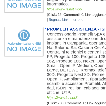
informatico.
https://www.isinet.mobi
(Click: 15; Commenti: 0; Link aggiunto:
|
Segnala Link Interrotto
PROMELIT ASSISTENZA - IS
Concessionario Promelit SpA e 
assistenza e manutenzione di ce
impianti in Campania, operiamo
Na, Salerno Sa, Caserta Ce, Av
Centralini telefonici e centrali 
FP, Progetto 100, Progetto 128
162, Progetto 186, Nexer, Open
Small, Open IP Medium, Open 
Large, DETEWE, Kromax, telefon
30D, Progetto Next 8D, Promeli
Open IP. Ampliamenti, riparazion
ricambi e accessori Promelit, A
dati, ISDN, reti lan, cablaggi stru
ottiche, UTP.
https://www.isi-net.it
(Click: 780; Commenti: 0; Link aggiunto