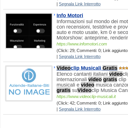
|
Segnala Link Interrotto
Info Motori
Informazioni sul mondo dei mot
con recensioni, testdrive e pro
auto e moto usate, km 0 e sec
Motorshow: anteprime, renderi
https://www.infomotori.com
(Click: 29; Commenti: 0; Link aggiunto:
|
Segnala Link Interrotto
Video
clip Musicali
Gratis
Elenco cantanti italiani
video
cl
internazionali
video
gratis
clip
musicali e
video
musica canzon
gratis
su
Video
clip Musica Ca
https://www.videoclip-musicali.it
(Click: 42; Commenti: 0; Link aggiunto:
|
Segnala Link Interrotto