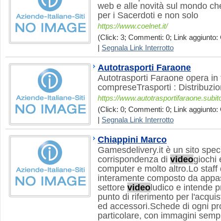
web e alle novità sul mondo che 
per i Sacerdoti e non solo
https://www.coelnet.it/
(Click: 3; Commenti: 0; Link aggiunto: 
|
Segnala Link Interrotto
Autotrasporti Faraone
Autotrasporti Faraone opera in tu
compreseTrasporti : Distribuzi
https://www.autotrasportifaraone.subit
(Click: 0; Commenti: 0; Link aggiunto: 
|
Segnala Link Interrotto
Chiappini Marco
Gamesdelivery.it è un sito speci
corrispondenza di
video
giochi 
computer e molto altro.Lo staff
interamente composto da appass
settore
video
ludico e intende 
punto di riferimento per l'acqui
ed accessori.Schede di ogni pro
particolare, con immagini semp