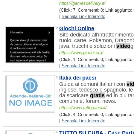
https://gamesdelivery.it/
(Click: 7; Commenti: 0; Link aggiunto: 
|
Segnala Link Interrotto
Giochi Online
Sito dedicato all'intratteniment
ruolo, carte, Pokemon, Dragonbal
java, trucchi e soluzioni
video
g
https://www.giochi.org/
(Click: 1; Commenti: 0; Link aggiunto: 
|
Segnala Link Interrotto
Italia dei paesi
Guida ai comuni italiani con
vi
inglese, tedesco e spagnolo, le 
da scaricare
gratis
ed in più ta
comunale, forum, news.
https://www.tuttopaesi.it/
(Click: 4; Commenti: 0; Link aggiunto: 
|
Segnala Link Interrotto
TUTTO SU CUBA - Case Particul