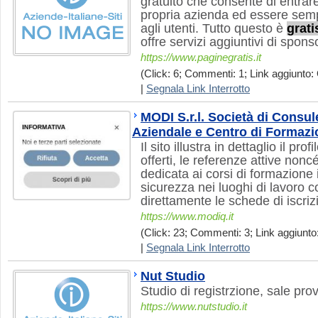
gratuito che consente di entrare
propria azienda ed essere sempr
agli utenti. Tutto questo è
grati
offre servizi aggiuntivi di spon
https://www.paginegratis.it
(Click: 6; Commenti: 1; Link aggiunto: 
|
Segnala Link Interrotto
MODI S.r.l. Società di Consu
Aziendale e Centro di Formazi
Il sito illustra in dettaglio il prof
offerti, le referenze attive non
dedicata ai corsi di formazione 
sicurezza nei luoghi di lavoro c
direttamente le schede di iscriz
https://www.modiq.it
(Click: 23; Commenti: 3; Link aggiunto:
|
Segnala Link Interrotto
Nut Studio
Studio di registrzione, sale pro
https://www.nutstudio.it