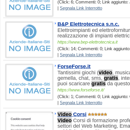
(Click: 6; Commenti: 0; Link aggiunto: J
|
Segnala Link Interrotto
B&P Elettrotecnica s.n.c.
Elettroimpianti ed elettrofornit
realizzazione di impianti elettrici
https://www.bep-elettrotecnica.it
(Click: 14; Commenti: 0; Link aggiunto:
|
Segnala Link Interrotto
ForseForse.it
Tantissimi giochi (
video
, musica
gemella, chat, sms,
gratis
, int
puoi scaricare
gratis
da questo 
https://www.forseforse.it/
(Click: 1; Commenti: 0; Link aggiunto: 
|
Segnala Link Interrotto
Video
Corsi
Video
Corsi di formazione profe
settori del Web Marketing, Ema