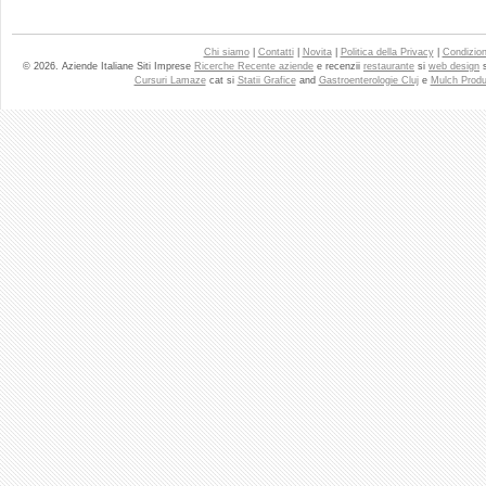
Chi siamo
|
Contatti
|
Novita
|
Politica della Privacy
|
Condizioni
© 2026. Aziende Italiane Siti Imprese
Ricerche Recente aziende
e recenzii
restaurante
si
web design
Cursuri Lamaze
cat si
Statii Grafice
and
Gastroenterologie Cluj
e
Mulch Produ