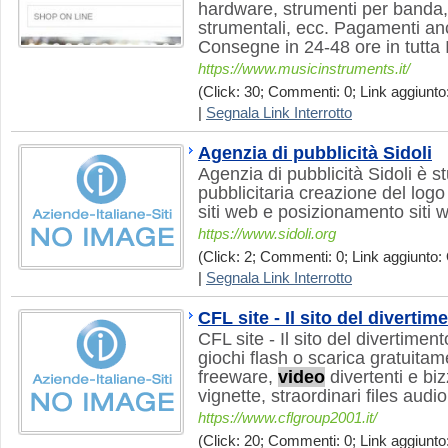
hardware, strumenti per banda, 
strumentali, ecc. Pagamenti an
Consegne in 24-48 ore in tutta I
https://www.musicinstruments.it/
(Click: 30; Commenti: 0; Link aggiunto:
|
Segnala Link Interrotto
Agenzia di pubblicità Sidoli
Agenzia di pubblicità Sidoli è 
pubblicitaria creazione del log
siti web e posizionamento siti 
https://www.sidoli.org
(Click: 2; Commenti: 0; Link aggiunto: 
|
Segnala Link Interrotto
CFL site - Il sito del divertim
CFL site - Il sito del divertimen
giochi flash o scarica gratuitam
freeware,
video
divertenti e bi
vignette, straordinari files audi
https://www.cflgroup2001.it/
(Click: 20; Commenti: 0; Link aggiunto: