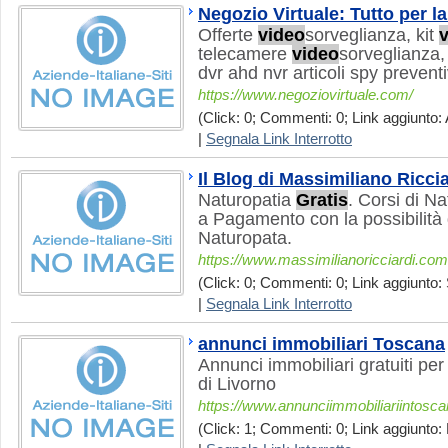
Negozio Virtuale: Tutto per l
Offerte
video
sorveglianza, kit
telecamere
video
sorveglianza,
dvr ahd nvr articoli spy prevent
https://www.negoziovirtuale.com/
(Click: 0; Commenti: 0; Link aggiunto: 
|
Segnala Link Interrotto
Il Blog di Massimiliano Riccia
Naturopatia
Gratis
. Corsi di Na
a Pagamento con la possibilità 
Naturopata.
https://www.massimilianoricciardi.com
(Click: 0; Commenti: 0; Link aggiunto: 
|
Segnala Link Interrotto
annunci immobiliari Toscana
Annunci immobiliari gratuiti per
di Livorno
https://www.annunciimmobiliariintosca
(Click: 1; Commenti: 0; Link aggiunto: