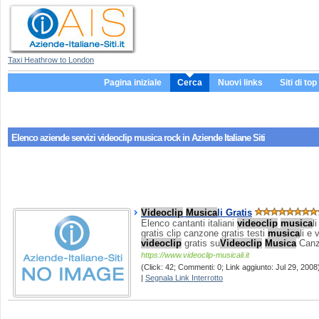
Taxi Heathrow to London
Pagina iniziale
Cerca
Nuovi links
Siti di top
Elenco aziende servizi
videoclip musica rock
in Aziende Italiane Siti
Videoclip
Musica
li Gratis
Elenco cantanti italiani
videoclip
musica
l
gratis clip canzone gratis testi
musica
li e
videoclip
gratis su
Videoclip
Musica
Canz
https://www.videoclip-musicali.it
(Click: 42; Commenti: 0; Link aggiunto: Jul 29, 2008)
|
Segnala Link Interrotto