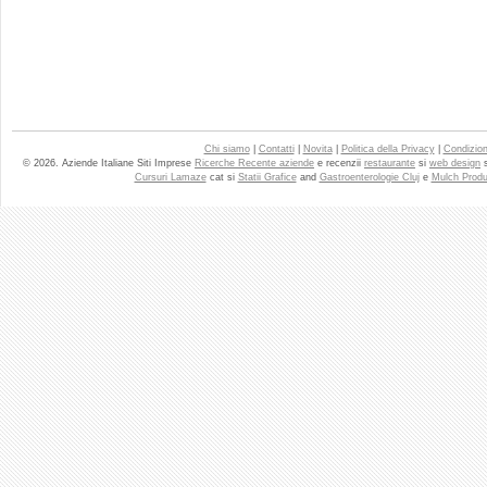
Chi siamo
|
Contatti
|
Novita
|
Politica della Privacy
|
Condizioni
© 2026. Aziende Italiane Siti Imprese
Ricerche Recente aziende
e recenzii
restaurante
si
web design
Cursuri Lamaze
cat si
Statii Grafice
and
Gastroenterologie Cluj
e
Mulch Produ