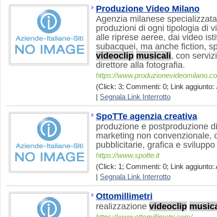
Produzione Video Milano
Agenzia milanese specializzata
produzioni di ogni tipologia di v
alle riprese aeree, dai video isti
subacquei, ma anche fiction, sp
videoclip
musicali
, con servi
direttore alla fotografia.
https://www.produzionevideomilano.c
(Click: 3; Commenti: 0; Link aggiunto: 
|
Segnala Link Interrotto
SpoTTe agenzia creativa
produzione e postproduzione di
marketing non convenzionale, 
pubblicitarie, grafica e svilupp
https://www.spotte.it
(Click: 1; Commenti: 0; Link aggiunto: 
|
Segnala Link Interrotto
Ottomillimetri
realizzazione
videoclip
musica