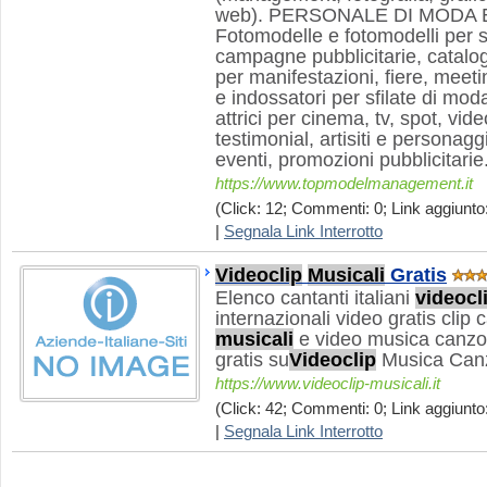
web). PERSONALE DI MODA
Fotomodelle e fotomodelli per se
campagne pubblicitarie, catalog
per manifestazioni, fiere, meetin
e indossatori per sfilate di mod
attrici per cinema, tv, spot, vid
testimonial, artisiti e personagg
eventi, promozioni pubblicitarie.
https://www.topmodelmanagement.it
(Click: 12; Commenti: 0; Link aggiunto:
|
Segnala Link Interrotto
Videoclip
Musicali
Gratis
Elenco cantanti italiani
videocl
internazionali video gratis clip 
musicali
e video musica canzo
gratis su
Videoclip
Musica Canz
https://www.videoclip-musicali.it
(Click: 42; Commenti: 0; Link aggiunto:
|
Segnala Link Interrotto