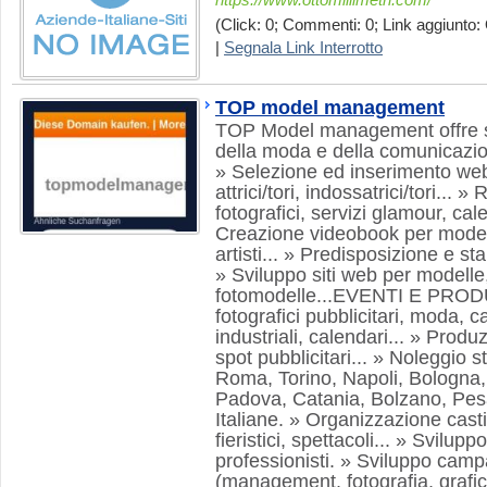
https://www.ottomillimetri.com/
(Click: 0; Commenti: 0; Link aggiunto: 
|
Segnala Link Interrotto
TOP model management
TOP Model management offre s
della moda e della comunicaz
» Selezione ed inserimento web
attrici/tori, indossatrici/tori...
fotografici, servizi glamour, cal
Creazione videobook per modelle,
artisti... » Predisposizione e s
» Sviluppo siti web per modelle, m
fotomodelle...EVENTI E PRODU
fotografici pubblicitari, moda, ca
industriali, calendari... » Produ
spot pubblicitari... » Noleggio s
Roma, Torino, Napoli, Bologna
Padova, Catania, Bolzano, Pesar
Italiane. » Organizzazione casti
fieristici, spettacoli... » Svilup
professionisti. » Sviluppo camp
(management, fotografia, grafi