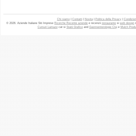
Chi siamo
|
Contatti
|
Novita
|
Politica della Privacy
|
Condizioni
© 2026. Aziende Italiane Siti Imprese
Ricerche Recente aziende
e recenzii
restaurante
si
web design
Cursuri Lamaze
cat si
Statii Grafice
and
Gastroenterologie Cluj
e
Mulch Produ