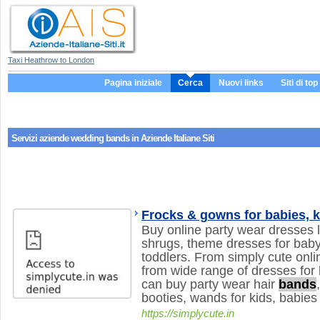
Taxi Heathrow to London
Pagina iniziale
Cerca
Nuovi links
Siti di top
Servizi aziende
wedding bands
in Aziende Italiane Siti
Frocks & gowns for babies, k
Buy online party wear dresses l
shrugs, theme dresses for baby g
toddlers. From simply cute onl
from wide range of dresses for 
can buy party wear hair
bands
booties, wands for kids, babies
https://simplycute.in