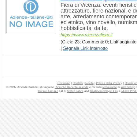
Fiera di Vicenza: eventi fieristi
attrezzature, fiere nazionali e d
arte, arredamento contemporaneo
ed etnico, vino novello, numism
hobbistica fai da te.
https://www.vicenzafiera.it
(Click: 23; Commenti: 0; Link aggiunto:
|
Segnala Link Interrotto
Chi siamo
|
Contatti
|
Novita
|
Politica della Privacy
|
Condizioni
© 2026. Aziende Italiane Siti Imprese
Ricerche Recente aziende
e recenzii
restaurante
si
web design
Cursuri Lamaze
cat si
Statii Grafice
and
Gastroenterologie Cluj
e
Mulch Produ