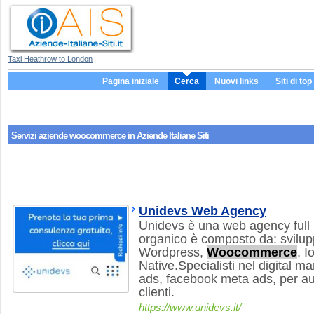
Taxi Heathrow to London
Pagina iniziale
Cerca
Nuovi links
Siti di top
Servizi aziende
woocommerce
in Aziende Italiane Siti
Unidevs Web Agency
Unidevs è una web agency full 
organico è composto da: svilup
Wordpress,
Woocommerce
, I
Native.Specialisti nel digital m
ads, facebook meta ads, per aum
clienti.
https://www.unidevs.it/