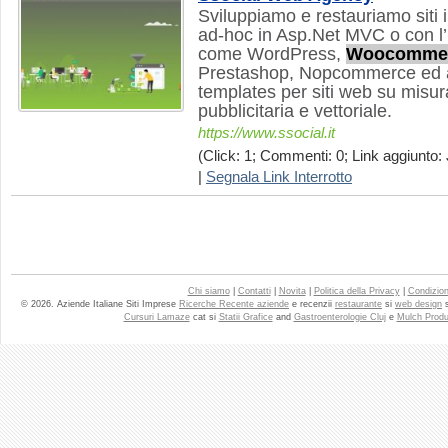
Sviluppiamo e restauriamo siti
ad-hoc in Asp.Net MVC o con l’
come WordPress,
Woocomme
Prestashop, Nopcommerce ed a
templates per siti web su misura
pubblicitaria e vettoriale.
https://www.ssocial.it
(Click: 1; Commenti: 0; Link aggiunto: 
|
Segnala Link Interrotto
Chi siamo
|
Contatti
|
Novita
|
Politica della Privacy
|
Condizioni
© 2026. Aziende Italiane Siti Imprese
Ricerche Recente aziende
e recenzii
restaurante
si
web design
Cursuri Lamaze
cat si
Statii Grafice
and
Gastroenterologie Cluj
e
Mulch Produ