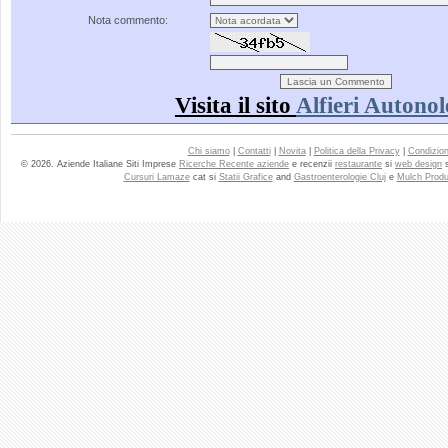
Nota commento:
Visita il sito
Alfieri Autonol
Chi siamo
|
Contatti
|
Novita
|
Politica della Privacy
|
Condizioni
© 2026. Aziende Italiane Siti Imprese
Ricerche Recente aziende
e recenzii
restaurante
si
web design
Cursuri Lamaze
cat si
Statii Grafice
and
Gastroenterologie Cluj
e
Mulch Produ