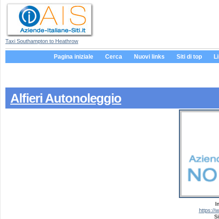
Taxi Southampton to Heathrow
Pagina iniziale
Cerca
Nuovi links
Siti di top
L
Alfieri Autonoleggio
I
https://w
Si