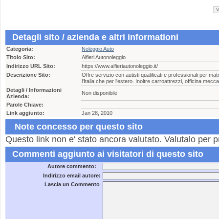
Detagli sito / azienda e altri informationi
Categoria:
Noleggio Auto
Titolo Sito:
Alfieri Autonoleggio
Indirizzo URL Sito:
https://www.alfieriautonoleggio.it/
Descrizione Sito:
Offre servizio con autisti qualificati e professionali per ma
l'Italia che per l'estero. Inoltre carroattrezzi, officina mecc
Detagli / Informazioni
Non disponibile
Azienda:
Parole Chiave:
Link aggiunto:
Jan 28, 2010
Note concesso per questo sito
Questo link non e' stato ancora valutato. Valutalo per p
Commenti aggiunto ai visitatori di questo sito
Autore commento:
Indirizzo email autore:
Lascia un Commento