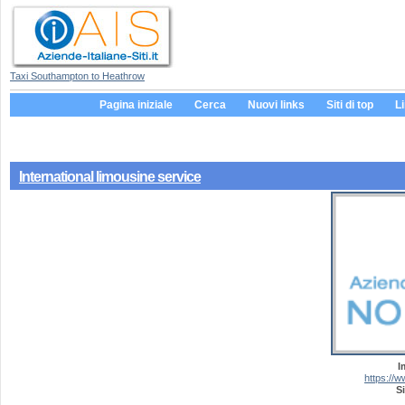
Taxi Southampton to Heathrow
Pagina iniziale
Cerca
Nuovi links
Siti di top
L
International limousine service
I
https://w
Si