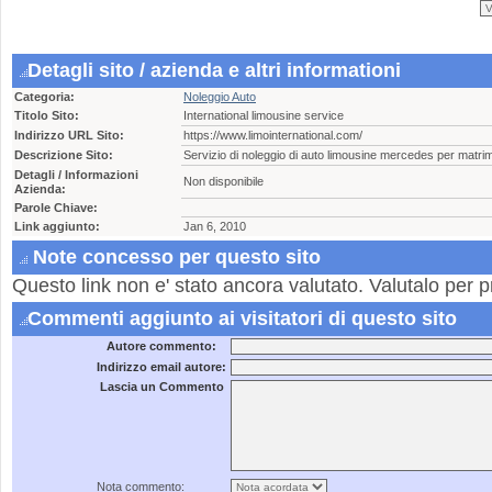
Detagli sito / azienda e altri informationi
Categoria:
Noleggio Auto
Titolo Sito:
International limousine service
Indirizzo URL Sito:
https://www.limointernational.com/
Descrizione Sito:
Servizio di noleggio di auto limousine mercedes per matrimo
Detagli / Informazioni
Non disponibile
Azienda:
Parole Chiave:
Link aggiunto:
Jan 6, 2010
Note concesso per questo sito
Questo link non e' stato ancora valutato. Valutalo per p
Commenti aggiunto ai visitatori di questo sito
Autore commento:
Indirizzo email autore:
Lascia un Commento
Nota commento: