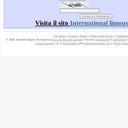
Visita il sito
International limous
Chi siamo
|
Contatti
|
Novita
|
Politica della Privacy
|
Condizioni
© 2026. Aziende Italiane Siti Imprese
Ricerche Recente aziende
e recenzii
restaurante
si
web design
Cursuri Lamaze
cat si
Statii Grafice
and
Gastroenterologie Cluj
e
Mulch Produ