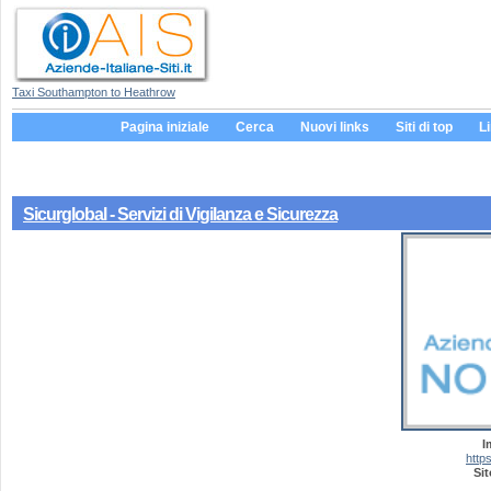
Taxi Southampton to Heathrow
Pagina iniziale
Cerca
Nuovi links
Siti di top
L
Sicurglobal - Servizi di Vigilanza e Sicurezza
I
https
Sit