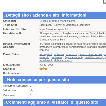
Detagli sito / azienda e altri informationi
Categoria:
Credito, prestiti e finanziamento
Titolo Sito:
Sicurglobal - Servizi di Vigilanza e Sicurezza
Indirizzo URL Sito:
https://www.sicurglobal.it
Descrizione Sito:
Sicurglobal, servizi di vigilanza e sicurezza. Sicurglobal for
satellitare, integrazione di sistemi, portierato. Filiali a M
Genova, Ancona, Pisa
Detagli / Informazioni
Il Gruppo Sicurglobal è leader in Italia nella fornitura di serv
Azienda:
proteggere la proprietà di beni tangibili ed intangibili di azie
imprese.
Parole Chiave:
sicurglobal
,
vigilanza
,
sicurezza
,
servizi di sicurezza
,
co
network
,
portierato
,
physical security
,
satellite control
,
s
mondialpol
,
vigile san marco
Link aggiunto:
Jul 30, 2008
Scor link:
Bookmark site
Note concesso per questo sito
Numero di Valutazioni:
2
Valutazione
Commenti
1
Commenti aggiunto ai visitatori di questo sito