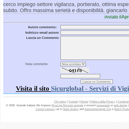
cerco impiego settore vigilanza, portierato, ottima espe
subito. Offro massima serietà e disponibilità. giancar
inviato ilAp
Autore commento:
Indirizzo email autore:
Lascia un Commento
Nota commento:
Visita il sito
Sicurglobal - Servizi di Vig
Chi siamo
|
Contatti
|
Novita
|
Politica della Privacy
|
Condizioni
© 2026. Aziende Italiane Siti Imprese
Ricerche Recente aziende
e recenzii
restaurante
si
web design
Cursuri Lamaze
cat si
Statii Grafice
and
Gastroenterologie Cluj
e
Mulch Produ