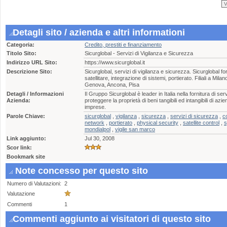
Detagli sito / azienda e altri informationi
Categoria:
Credito, prestiti e finanziamento
Titolo Sito:
Sicurglobal - Servizi di Vigilanza e Sicurezza
Indirizzo URL Sito:
https://www.sicurglobal.it
Descrizione Sito:
Sicurglobal, servizi di vigilanza e sicurezza. Sicurglobal for
satellitare, integrazione di sistemi, portierato. Filiali a M
Genova, Ancona, Pisa
Detagli / Informazioni
Il Gruppo Sicurglobal è leader in Italia nella fornitura di serv
Azienda:
proteggere la proprietà di beni tangibili ed intangibili di azie
imprese.
Parole Chiave:
sicurglobal
,
vigilanza
,
sicurezza
,
servizi di sicurezza
,
co
network
,
portierato
,
physical security
,
satellite control
,
s
mondialpol
,
vigile san marco
Link aggiunto:
Jul 30, 2008
Scor link:
Bookmark site
Note concesso per questo sito
Numero di Valutazioni:
2
Valutazione
Commenti
1
Commenti aggiunto ai visitatori di questo sito