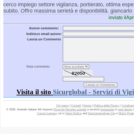
cerco impiego settore vigilanza, portierato, ottima espe
subito. Offro massima serietà e disponibilità. giancar
inviato ilAp
Autore commento:
Indirizzo email autore:
Lascia un Commento
Nota commento:
Visita il sito
Sicurglobal - Servizi di Vig
Chi siamo
|
Contatti
|
Novita
|
Politica della Privacy
|
Condizioni
© 2026. Aziende Italiane Siti Imprese
Ricerche Recente aziende
e recenzii
restaurante
si
web design
Cursuri Lamaze
cat si
Statii Grafice
and
Gastroenterologie Cluj
e
Mulch Produ