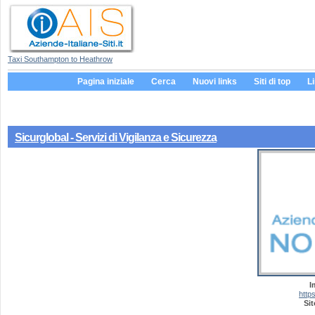
Taxi Southampton to Heathrow
Pagina iniziale
Cerca
Nuovi links
Siti di top
L
Sicurglobal - Servizi di Vigilanza e Sicurezza
I
https
Sit