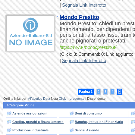
|
Segnala Link Interrotto
Mondo Prestito
Mondo Prestito: chiedi un prest
finanziamento, per dipendenti pri
pensionati, a tasso fisso, trami
anche pignorati o protestati.
https://www.mondoprestito.it/
(Click: 3; Commenti: 0; Link aggiunto:
|
Segnala Link Interrotto
Pagina 1
2
3
4
»
Ordina links per:
Alfabetico
Data
Nota
Click
crescente
| Discendente
Categorie Vicine
Aziende assicurazioni
Beni di consumo
Credito, prestiti e finanziamento
Banche, Istituzioni Finanziarie
Produzione industriale
Servizi Aziende