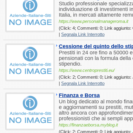
Studio professionale specializza
individuazione di investimenti im
Italia, in mercati altamente remu
https://www.personalmanageroma.it
(Click: 4; Commenti: 0; Link aggiunto: 
|
Segnala Link Interrotto
Cessione del quinto dello st
Prestiti in 24 ore fino a 50000 
pensionati con la formula della 
stipendio.
https://www.centroprestiti.eu/
(Click: 2; Commenti: 0; Link aggiunto: J
|
Segnala Link Interrotto
Finanza e Borsa
Un blog dedicato al mondo fina
e aggiornamenti su prestiti, mut
altro ancora con approfondiment
professionisti che ai sempli app
https://finanzaeborsa.myblog.it
(Click: 2; Commenti: 0; Link aggiunto: 