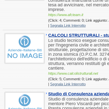
consulenza finanziaria come un
tesa ad avvicinare, nel mercato
imprese.
https://www.afcteam.it
(Click: 4; Commenti: 0; Link aggiunto: 
|
Segnala Link Interrotto
CALCOLI STRUTTURALI - studi
Lo studio tecnico esegue consule
per l'ingegneria civile e archite
strutturale, progettazione di st
in zona sismica (O.P.C.M. 327
l'architettonico dell'edificio o d
struttura, verranno restituiti gli 
cantiere.
https://www.calcolistrutturali.net
(Click: 5; Commenti: 0; Link aggiunto: 
|
Segnala Link Interrotto
Studio di Consulenza azienda
Studio di consulenza aziendale 
mentore Piero Viscardi per pic
Presta consulenze aziendali in 