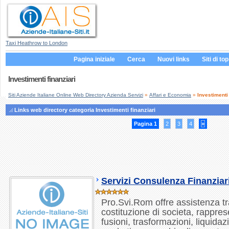
Taxi Heathrow to London
Pagina iniziale
Cerca
Nuovi links
Siti di top
Investimenti finanziari
Siti Aziende Italiane Online Web Directory Azienda Servizi
»
Affari e Economia
»
Investimenti 
Links web directory categoria Investimenti finanziari
Pagina 1
2
3
4
»
Servizi Consulenza Finanziar
Pro.Svi.Rom offre assistenza tra
costituzione di societa, rappres
fusioni, trasformazioni, liquida