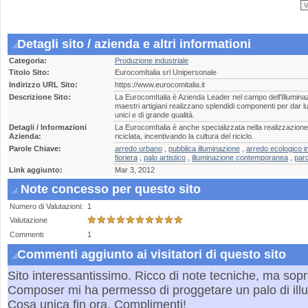
Detagli sito / azienda e altri informationi
Categoria:
Produzione industriale
Titolo Sito:
EurocomItalia srl Unipersonale
Indirizzo URL Sito:
https://www.eurocomitalia.it
Descrizione Sito:
La EurocomItalia è Azienda Leader nel campo dell'Illuminaz
maestri artigiani realizzano splendidi componenti per dar l
unici e di grande qualità.
Detagli / Informazioni
La EurocomItalia è anche specializzata nella realizzazione d
Azienda:
riciclata, incentivando la cultura del riciclo.
Parole Chiave:
arredo urbano
,
pubblica illuminazione
,
arredo ecologico i
fioriera
,
palo artistico
,
illuminazione contemporanea
,
parc
Link aggiunto:
Mar 3, 2012
Note concesso per questo sito
Numero di Valutazioni:
1
Valutazione
Commenti
1
Commenti aggiunto ai visitatori di questo sito
Sito interessantissimo. Ricco di note tecniche, ma soprat
Composer mi ha permesso di proggetare un palo di ill
Cosa unica fin ora. Complimenti!