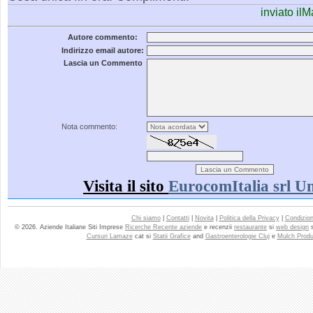
inviato il
Autore commento:
Indirizzo email autore:
Lascia un Commento
Nota commento:
Visita il sito
EurocomItalia srl U
Chi siamo
|
Contatti
|
Novita
|
Politica della Privacy
|
Condizioni
© 2026. Aziende Italiane Siti Imprese
Ricerche Recente aziende
e recenzii
restaurante
si
web design
Cursuri Lamaze
cat si
Statii Grafice
and
Gastroenterologie Cluj
e
Mulch Produ