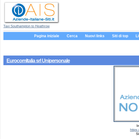
Taxi Southampton to Heathrow
Pagina iniziale
Cerca
Nuovi links
Siti di top
L
EurocomItalia srl Unipersonale
I
https:
Si