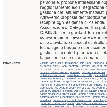
personale, propone interessanti op
l’aggiornamento e/o l’integrazione d
gestione dati attualmente installati 
Attraverso proposte tecnologicame
recepire ogni esigenza di Aziende,
Associazioni di Categoria, Enti pubbl
O.P.E. S.r.l. è in grado di fornire s
software per la rilevazione delle p
delle attività fuori sede, il controll
tecnologie a badge e riconoscimento
gestione dei dati di produzione, l’
la gestione delle risorse umane.
Parole Chiave:
vendita
,
assistenza
,
formazione
,
istruzione
,
supporto
,
presenze
,
online
,
web
,
controllo
,
terminali
,
accessi
,
ma
di controllo presenze a badge magnetico
,
orologi raccolta
accessi e identificazione presenze
,
sistemi di sicurezza
,
digitali a lettura diretta
,
orologi timbra cartellini
,
sistemi di 
gestione presenze
,
software di controllo accessi
,
orologi
mensa
,
applicativi per gestione del personale
,
controllo 
,
sistemi di riconoscimento con tecnologie biometriche
,
co
biometriche
,
software di gestione presenze
,
software di 
videosorveglianza
,
soluzioni web per la rilevazione pres
badge magnetici e di prossimità
,
orologi e sistemi di contr
controllo accessi e identificazione presenze
,
orologi mar
industriali
,
apparecchi per controllo accessi
,
marcatempo
presenze a badge magnetico
,
orologi per gestione mensa
presenza
,
tornelli per controllo accessi
,
contaore
,
orolog