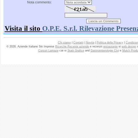
Nota commento:
Visita il sito
O.P.E. S.r.l. Rilevazione Presen
Chi siamo
|
Contatti
|
Novita
|
Politica della Privacy
|
Condizioni
© 2026. Aziende Italiane Siti Imprese
Ricerche Recente aziende
e recenzii
restaurante
si
web design
Cursuri Lamaze
cat si
Statii Grafice
and
Gastroenterologie Cluj
e
Mulch Produ