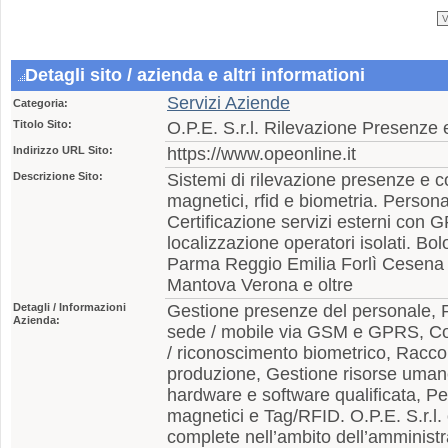
Detagli sito / azienda e altri informationi
Servizi Aziende
Categoria:
Titolo Sito:
O.P.E. S.r.l. Rilevazione Presenze 
Indirizzo URL Sito:
https://www.opeonline.it
Descrizione Sito:
Sistemi di rilevazione presenze e c
magnetici, rfid e biometria. Person
Certificazione servizi esterni co
localizzazione operatori isolati. 
Parma Reggio Emilia Forlì Cesena
Mantova Verona e oltre
Detagli / Informazioni
Gestione presenze del personale, Ri
Azienda:
sede / mobile via GSM e GPRS, Co
/ riconoscimento biometrico, Raccol
produzione, Gestione risorse uman
hardware e software qualificata, P
magnetici e Tag/RFID. O.P.E. S.r.l. 
complete nell’ambito dell’amministr