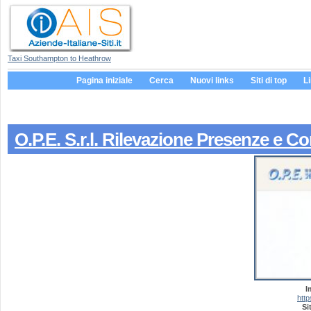
Taxi Southampton to Heathrow
Pagina iniziale
Cerca
Nuovi links
Siti di top
L
O.P.E. S.r.l. Rilevazione Presenze e C
I
http
Si