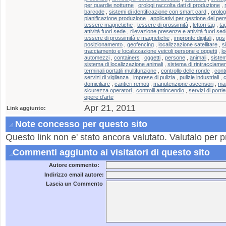
per guardie notturne
,
orologi raccolta dati di produzione
,
barcode
,
sistemi di identificazione con smart card
,
orolog
pianificazione produzione
,
applicativi per gestione del per
tessere magnetiche
,
tessere di prossimità
,
lettori tag
,
tag
attività fuori sede
,
rilevazione presenze e attività fuori se
tessere di prossimità e magnetiche
,
impronte digitali
,
gps
posizionamento
,
geofencing
,
localizzazione satellitare
,
s
tracciamento e localizzazione veicoli persone e oggetti
,
lo
automezzi
,
containers
,
oggetti
,
persone
,
animali
,
sistem
sistema di localizzazione animali
,
sistema di rintracciamen
terminali portatili multifunzione
,
controllo delle ronde
,
cont
servizi di vigilanza
,
imprese di pulizia
,
pulizie industriali
,
c
domiciliare
,
cantieri remoti
,
manutenzione ascensori
,
man
sicurezza operatori
,
controlli antincendio
,
servizi di porti
opere d’arte
Apr 21, 2011
Link aggiunto:
Note concesso per questo sito
Questo link non e' stato ancora valutato. Valutalo per p
Commenti aggiunto ai visitatori di questo sito
Autore commento:
Indirizzo email autore:
Lascia un Commento