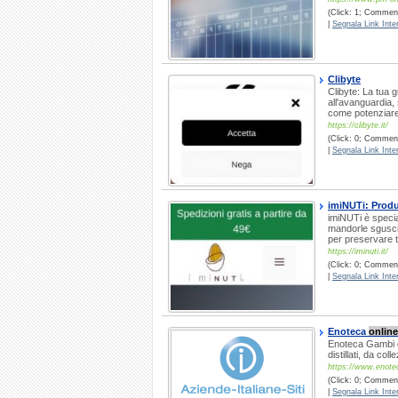
(Click: 1; Commenti
|
Segnala Link Inter
Clibyte
Clibyte: La tua 
all'avanguardia,
come potenziare 
https://clibyte.it/
(Click: 0; Commenti
|
Segnala Link Inter
imiNUTi: Produ
imiNUTi è specia
mandorle sguscia
per preservare tu
https://iminuti.it/
(Click: 0; Comment
|
Segnala Link Inter
Enoteca
online
Enoteca Gambi è 
distillati, da col
https://www.enote
(Click: 0; Comment
|
Segnala Link Inter