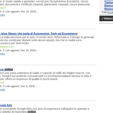
re, in modo rapido e garantito, servizi per l'acquisizione di pratiche, visure
Tratto
ioni, documenti e certificati catastali, planimetrie catastali, visure ipotecarie.
Ristor
ura.it
Ristor
i: 0; Link aggiunto: Dec 18, 2024) ::
Tutti
local
rotto
Videocl
o blog Sleeze che parla di Automotive, Tech ed Ecommerce
e dalla passione per le auto, il mondo tech, l'informatica, il design in generale
di che sembrano distanti sotto alcuni aspetti, ma che in realtà sono
connessi per tanti motivi.
blogspot.com/
i: 0; Link aggiunto: Dec 16, 2024) ::
rotto
Shop
online
rovi una vasta selezione di cialde e capsule di caffè dei migliori marchi, con
i. Scegli il tuo preferito o provali tutti! Le torrefazioni italiane famose in tutto il
r offrirti un espresso di qualità in pochi istanti.
.com
i: 0; Link aggiunto: Dec 6, 2024) ::
rotto
ogle Ads
 un consulente Google ADS con anni di esperienza nell'aiutare le aziende a
o obiettivi di marketing
online
.