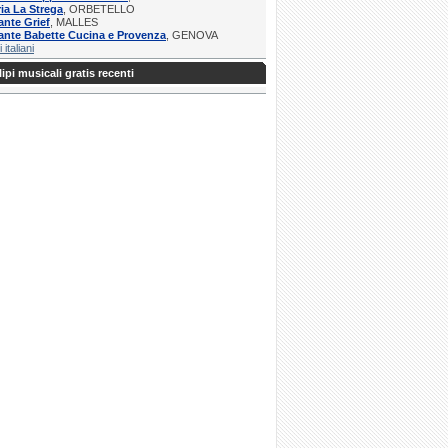
ria La Strega
, ORBETELLO
ante Grief
, MALLES
ante Babette Cucina e Provenza
, GENOVA
i italiani
ipi musicali gratis recenti