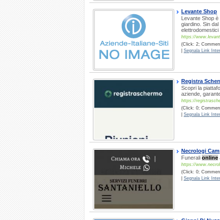
Levante Shop
Levante Shop è 
giardino. Sin da
elettrodomestici 
https://www.levant
(Click: 2; Commenti
|
Segnala Link Inter
Registra Sche
Scopri la piatta
aziende, garante
https://registrasch
(Click: 0; Commenti
|
Segnala Link Inter
Necrologi Ca
Funerali
online
https://www.necro
(Click: 0; Comment
|
Segnala Link Inter