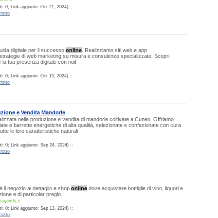
: 0; Link aggiunto: Oct 21, 2024) ::
rotto
guida digitale per il successo
online
. Realizziamo siti web e app
 strategie di web marketing su misura e consulenze specializzate. Scopri
la tua presenza digitale con noi!
: 0; Link aggiunto: Oct 15, 2024) ::
rotto
zione e Vendita Mandorle
lizzata nella produzione e vendita di mandorle coltivate a Cuneo. Offriamo
te e barrette energetiche di alta qualità, selezionate e confezionate con cura
tte le loro caratteristiche naturali
i: 0; Link aggiunto: Sep 24, 2024) ::
rotto
il negozio al dettaglio e shop
online
dove acquistare bottiglie di vino, liquori e
lezione e di particolar pregio.
cagambi.it
i: 0; Link aggiunto: Sep 13, 2024) ::
rotto