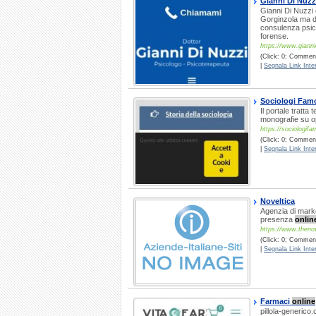
Gianni Di Nuzz
Gianni Di Nuzzi 
Gorginzola ma d
consulenza psico
forense.
https://www.giannid
(Click: 0; Comment
|
Segnala Link Inter
Sociologi Famos
Il portale tratta 
monografie su op
https://sociologifam
(Click: 0; Comment
|
Segnala Link Inter
Noveltica
Agenzia di marke
presenza
onlin
https://www.theno
(Click: 0; Comment
|
Segnala Link Inter
Farmaci
online
pillola-generico