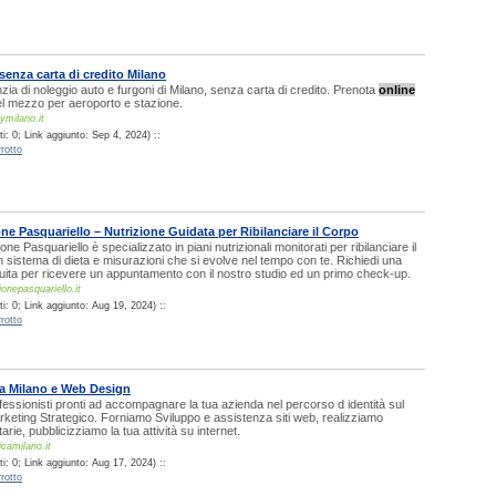
senza carta di credito Milano
nzia di noleggio auto e furgoni di Milano, senza carta di credito. Prenota
online
 del mezzo per aeroporto e stazione.
ymilano.it
: 0; Link aggiunto: Sep 4, 2024) ::
rotto
ne Pasquariello – Nutrizione Guidata per Ribilanciare il Corpo
one Pasquariello è specializzato in piani nutrizionali monitorati per ribilanciare il
 sistema di dieta e misurazioni che si evolve nel tempo con te. Richiedi una
uita per ricevere un appuntamento con il nostro studio ed un primo check-up.
ionepasquariello.it
i: 0; Link aggiunto: Aug 19, 2024) ::
rotto
a Milano e Web Design
fessionisti pronti ad accompagnare la tua azienda nel percorso d identità sul
rketing Strategico. Forniamo Sviluppo e assistenza siti web, realizziamo
tarie, pubblicizziamo la tua attività su internet.
icamilano.it
i: 0; Link aggiunto: Aug 17, 2024) ::
rotto