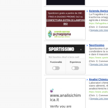
Azienda Agricol
La Fragolina è un
trasforma ortaggi
agricola e innova
https://lafragolina.
(Click: 2; Commenti
|
Segnala Link Inter
Sportissimo
Sportissimo è pr
condividere la su
e dare il massim
https://www.sportm
(Click: 0; Commenti
|
Segnala Link Inter
Analisi Chimic
Laboratori chimi
siano alimenti, ri
analisichimiche.i
https://www.analisi
(Click: 1; Commenti
|
Segnala Link Inter