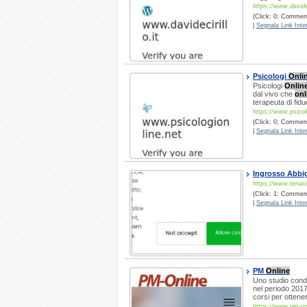
https://www.davideci
(Click: 0; Comment
|
Segnala Link Inter
Psicologi
Onli
Psicologi
Onlin
dal vivo che
onl
terapeuta di fidu
https://www.psicol
(Click: 0; Comment
|
Segnala Link Inter
Ingrosso Abbi
https://www.tenax
(Click: 1; Comment
|
Segnala Link Inter
PM
Online
Uno studio cond
nel periodo 2017
corsi per ottene
https://www.pm-onl