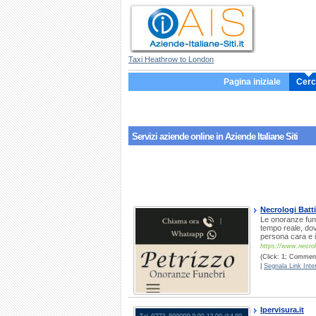
Taxi Heathrow to London
Pagina iniziale
Cerc
Servizi aziende
online
in Aziende Italiane Siti
Necrologi Batt
Le onoranze fune
tempo reale, dove
persona cara e i
https://www.necrolo
(Click: 1; Comment
|
Segnala Link Inter
Ipervisura.it