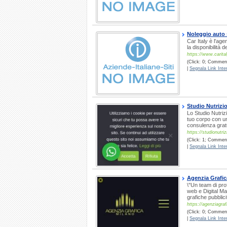
Noleggio auto 
Car Italy è l'age
la disponibilità
https://www.carital
(Click: 0; Commenti
|
Segnala Link Inter
Studio Nutrizio
Lo Studio Nutrizi
tuo corpo con un
consulenza grat
https://studionutriz
(Click: 1; Comment
|
Segnala Link Inter
Agenzia Grafic
\"Un team di pro
web e Digital Ma
grafiche pubblici
https://agenziagraf
(Click: 0; Comment
|
Segnala Link Inter