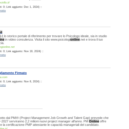
rillo.it/
i: 0; Link aggiunto: Dec 1, 2024) ::
rotto
ne
e
è lo storico portale di riferimento per trovare lo Psicologo ideale, sia in studio
ine
in video consulenza. Visita il sito www.psicologi
online
.net e trova il tuo
cia.
ogionline.net
i: 0; Link aggiunto: Nov 18, 2024) ::
rotto
gliamento Firmato
ia.com
i: 0; Link aggiunto: Nov 8, 2024) ::
rotto
otto dal PMI® (Project Management Job Growth and Talent Gap) prevede che
-2027 serviranno 2,2 milioni nuovi project manager all'anno. PM
Online
offre
re la certificazione PMP attestante le capacità manageriali del candidato.
ine.it/