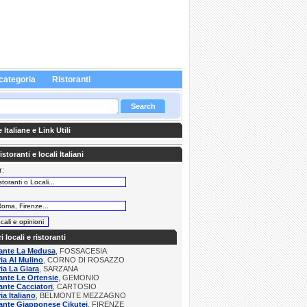
categoria
Ristoranti
Italiane e Link Utili
storanti e locali Italiani
r:
:
ri locali e ristoranti
rante La Medusa
, FOSSACESIA
ria Al Mulino
, CORNO DI ROSAZZO
ria La Giara
, SARZANA
ante Le Ortensie
, GEMONIO
ante Cacciatori
, CARTOSIO
ia Italiano
, BELMONTE MEZZAGNO
ante Giapponese Cikutei
, FIRENZE