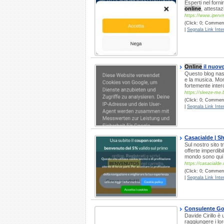
Esperti nel forni
online
, attestaz
https://www.ipervis
(Click: 0; Comment
|
Segnala Link Inter
Online
il nuov
Questo blog nasc
e la musica. Mon
fortemente inter
https://sleeze-me.
(Click: 0; Comment
|
Segnala Link Inter
Casacialde | 
Sul nostro sito t
offerte imperdibil
mondo sono qui pe
https://casacialde
(Click: 0; Comment
|
Segnala Link Inter
Consulente Go
Davide Cirillo è
raggiungere i lor