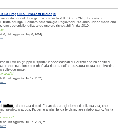
a La Fragolina - Prodotti Biologici
'azienda agricola biologica situata nella Valle Stura (CN), che coltiva e
, frutta e funghi. Fondata dalla famiglia Degiovanni, l'azienda unisce tradizione
zione sostenibile, utilizzando energie rinnovabili fin dal 2010.
net/
: 0; Link aggiunto: Aug 8, 2024) ::
rotto
ima di tutto un gruppo di sportivi e appassionati di ciclismo che ha scelto di
a grande passione con chi è alla ricerca dell’attrezzatura giusta per divertirsi
o sulle due ruote.
o.shop/it/
: 0; Link aggiunto: Jul 19, 2024) ::
rotto
a
ci
online
, alla portata di tutti. Fai analizzare gli elementi della tua vita, che
fiuti, prodotti o acqua. Kit per le analisi fai da te da inviare in laboratorio. Visita
t
chimica.it/
: 0; Link aggiunto: Jul 16, 2024) ::
rotto