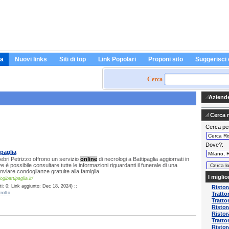
a
Nuovi links
Siti di top
Link Popolari
Proponi sito
Suggerisci 
Cerca
Aziende 
Cerca ri
Cerca pe
Dove?
ipaglia
bri Petrizzo offrono un servizio
online
di necrologi a Battipaglia aggiornati in
 è possibile consultare tutte le informazioni riguardanti il funerale di una
nviare condoglianze gratuite alla famiglia.
I miglio
gibattipaglia.it/
i: 0; Link aggiunto: Dec 18, 2024) ::
Risto
rotto
Tratto
Tratto
Ristor
Ristor
Trattor
Ristor