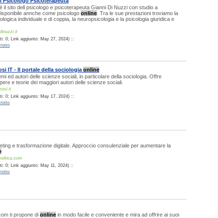
i Psicologo Psicoterapeuta
è il sito dell psicologo e psicoterapeuta Gianni Di Nuzzi con studio a
isponibile annche come psicologo
online
. Tra le sue prestazioni troviamo la
logica individuale e di coppia, la neuropsicologia e la psicologia giuridica e
inuzzi.it
i: 0; Link aggiunto: May 27, 2024) ::
rotto
i IT - Il portale della sociologia
online
temi ed autori delle scienze sociali, in particolare della sociologia. Offre
ere e teorie dei maggiori autori delle scienze sociali.
osi.it
i: 0; Link aggiunto: May 17, 2024) ::
rotto
ting e trasformazione digitale. Approccio consulenziale per aumentare la
e
veltica.com
i: 0; Link aggiunto: May 11, 2024) ::
rotto
.com ti propone di
online
in modo facile e conveniente e mira ad offrire ai suoi