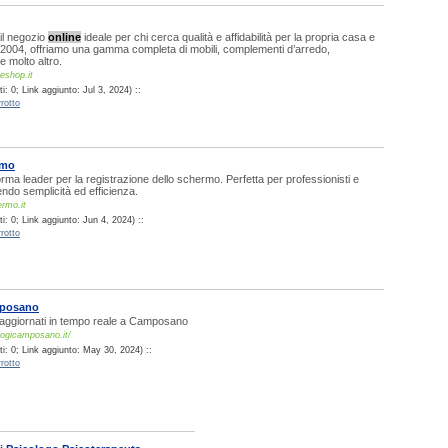
il negozio
online
ideale per chi cerca qualità e affidabilità per la propria casa e
l 2004, offriamo una gamma completa di mobili, complementi d’arredo,
e molto altro.
eshop.it
: 0; Link aggiunto: Jul 3, 2024) ::
rotto
rmo
forma leader per la registrazione dello schermo. Perfetta per professionisti e
ndo semplicità ed efficienza.
ermo.it
: 0; Link aggiunto: Jun 4, 2024) ::
rotto
mposano
aggiornati in tempo reale a Camposano
logicamposano.it/
i: 0; Link aggiunto: May 30, 2024) ::
rotto