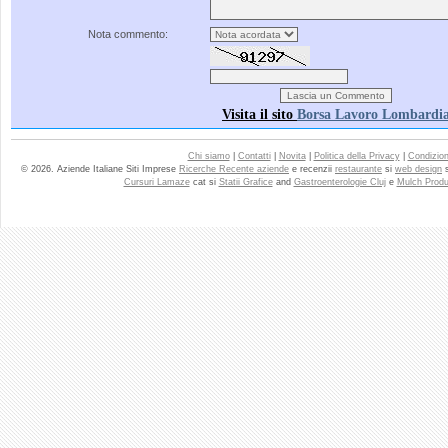
Nota commento:
Visita il sito
Borsa Lavoro Lombardi
Chi siamo
|
Contatti
|
Novita
|
Politica della Privacy
|
Condizioni
© 2026. Aziende Italiane Siti Imprese
Ricerche Recente aziende
e recenzii
restaurante
si
web design
Cursuri Lamaze
cat si
Statii Grafice
and
Gastroenterologie Cluj
e
Mulch Produ