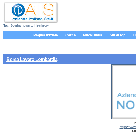
Taxi Southampton to Heathrow
Pagina iniziale
Cerca
Nuovi links
Siti di top
L
Borsa Lavoro Lombardia
I
https://ww
Si