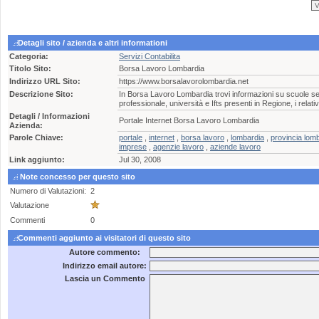
Detagli sito / azienda e altri informationi
Categoria:
Servizi Contabilita
Titolo Sito:
Borsa Lavoro Lombardia
Indirizzo URL Sito:
https://www.borsalavorolombardia.net
Descrizione Sito:
In Borsa Lavoro Lombardia trovi informazioni su scuole s
professionale, università e Ifts presenti in Regione, i relati
Detagli / Informazioni
Portale Internet Borsa Lavoro Lombardia
Azienda:
Parole Chiave:
portale
,
internet
,
borsa lavoro
,
lombardia
,
provincia lom
imprese
,
agenzie lavoro
,
aziende lavoro
Link aggiunto:
Jul 30, 2008
Note concesso per questo sito
Numero di Valutazioni:
2
Valutazione
Commenti
0
Commenti aggiunto ai visitatori di questo sito
Autore commento:
Indirizzo email autore:
Lascia un Commento