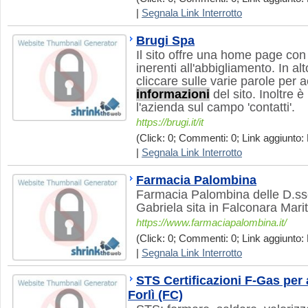
|
Segnala Link Interrotto
Brugi Spa
Il sito offre una home page con
inerenti all'abbigliamento. In al
cliccare sulle varie parole per 
informazioni
del sito. Inoltre è
l'azienda sul campo 'contatti'.
https://brugi.it/it
(Click: 0; Commenti: 0; Link aggiunto: 
|
Segnala Link Interrotto
Farmacia Palombina
Farmacia Palombina delle D.sse
Gabriela sita in Falconara Mari
https://www.farmaciapalombina.it/
(Click: 0; Commenti: 0; Link aggiunto: 
|
Segnala Link Interrotto
STS Certificazioni F-Gas per 
Forlì (FC)