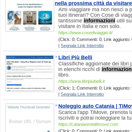
nella prossima città da visitare
Ami viaggiare ma non riesci a 
tuoi itinerari? Con Cose di viag
tantissime
informazioni
utili su
visitare in Italia e non solo.
https://www.cosediviaggio.it/
(Click: 0; Commenti: 0; Link aggiunto: 
|
Segnala Link Interrotto
Libri Più Belli
Classifiche aggiornate dei libr
in elenchi ricchi di
informazion
libro.
https://www.libripiubelli.it
(Click: 1; Commenti: 0; Link aggiunto: 
|
Segnala Link Interrotto
Noleggio auto Catania | TiMo
Scarica l'app TiMove, prenota la 
Iscriviti e potrai noleggiare la 
https://cataniarentaltimove.com
(Click: 0; Commenti: 0; Link aggiunto: 