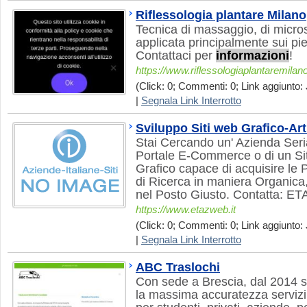
Riflessologia plantare Milano
Tecnica di massaggio, di micro
applicata principalmente sui pie
Contattaci per
informazioni
!
https://www.riflessologiaplantaremilano.
(Click: 0; Commenti: 0; Link aggiunto: 
|
Segnala Link Interrotto
Sviluppo Siti web Grafico-Art
Stai Cercando un' Azienda Seria
Portale E-Commerce o di un Sit
Grafico capace di acquisire le 
di Ricerca in maniera Organica,
nel Posto Giusto. Contatta: 
https://www.etazweb.it
(Click: 0; Commenti: 0; Link aggiunto: 
|
Segnala Link Interrotto
ABC Traslochi
Con sede a Brescia, dal 2014 si
la massima accuratezza servizi 