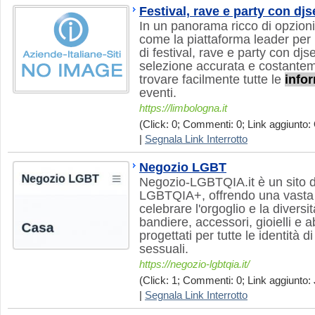
Festival, rave e party con dj
In un panorama ricco di opzioni,
come la piattaforma leader per 
di festival, rave e party con dj
selezione accurata e costantem
trovare facilmente tutte le
info
eventi.
https://limbologna.it
(Click: 0; Commenti: 0; Link aggiunto: 
|
Segnala Link Interrotto
Negozio LGBT
Negozio-LGBTQIA.it è un sito d
LGBTQIA+, offrendo una vasta 
celebrare l'orgoglio e la diversi
bandiere, accessori, gioielli e 
progettati per tutte le identità 
sessuali.
https://negozio-lgbtqia.it/
(Click: 1; Commenti: 0; Link aggiunto: 
|
Segnala Link Interrotto