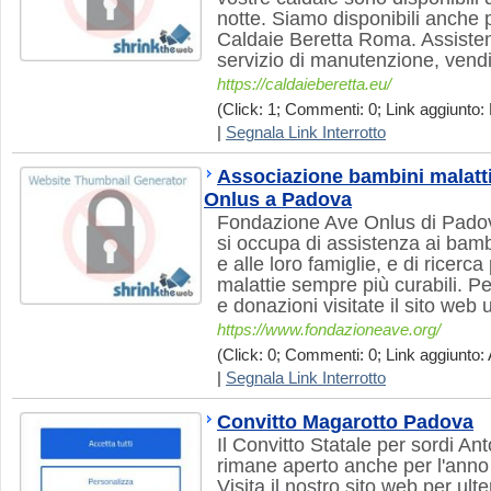
notte. Siamo disponibili anche 
Caldaie Beretta Roma. Assiste
servizio di manutenzione, vendi
https://caldaieberetta.eu/
(Click: 1; Commenti: 0; Link aggiunto: 
|
Segnala Link Interrotto
Associazione bambini malatti
Onlus a Padova
Fondazione Ave Onlus di Padov
si occupa di assistenza ai bambi
e alle loro famiglie, e di ricerc
malattie sempre più curabili. P
e donazioni visitate il sito web 
https://www.fondazioneave.org/
(Click: 0; Commenti: 0; Link aggiunto: 
|
Segnala Link Interrotto
Convitto Magarotto Padova
Il Convitto Statale per sordi A
rimane aperto anche per l'anno
Visita il nostro sito web per ulte