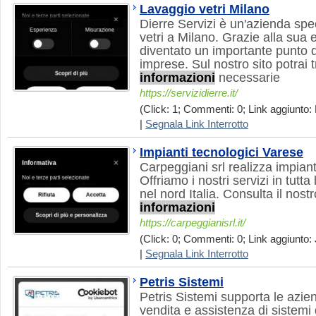
Lavaggio vetri Milano
Dierre Servizi è un'azienda spe
vetri a Milano. Grazie alla sua 
diventato un importante punto di
imprese. Sul nostro sito potrai t
informazioni
necessarie
https://servizidierre.it/
(Click: 1; Commenti: 0; Link aggiunto: 
|
Segnala Link Interrotto
Impianti tecnologici Varese
Carpeggiani srl realizza impiant
Offriamo i nostri servizi in tutt
nel nord Italia. Consulta il nost
informazioni
https://carpeggianisrl.it/
(Click: 0; Commenti: 0; Link aggiunto: 
|
Segnala Link Interrotto
Petris Sistemi
Petris Sistemi supporta le azie
vendita e assistenza di sistemi 