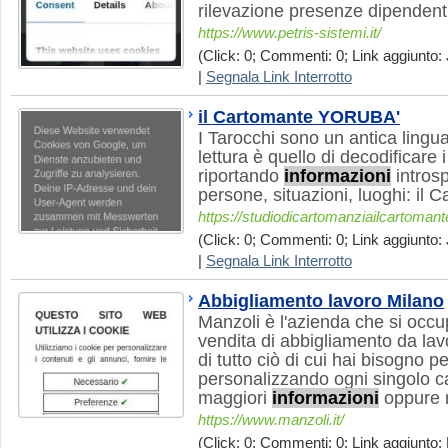
rilevazione presenze dipendenti
https://www.petris-sistemi.it/
(Click: 0; Commenti: 0; Link aggiunto: 
|
Segnala Link Interrotto
il Cartomante YORUBA'
I Tarocchi sono un antica lingua
lettura è quello di decodificare i
riportando
informazioni
introsp
persone, situazioni, luoghi: i
https://studiodicartomanziailcartoma
(Click: 0; Commenti: 0; Link aggiunto: 
|
Segnala Link Interrotto
Abbigliamento lavoro Milano
Manzoli è l'azienda che si occu
vendita di abbigliamento da la
di tutto ciò di cui hai bisogno p
personalizzando ogni singolo c
maggiori
informazioni
oppure r
https://www.manzoli.it/
(Click: 0; Commenti: 0; Link aggiunto: 