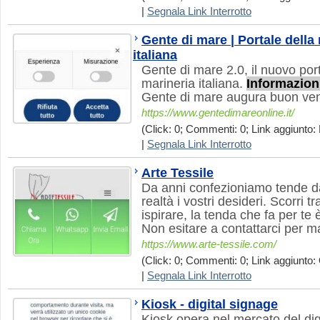
|
Segnala Link Interrotto
Gente di mare | Portale della 
italiana
Gente di mare 2.0, il nuovo port
marineria italiana.
Informazion
Gente di mare augura buon vent
https://www.gentedimareonline.it/
(Click: 0; Commenti: 0; Link aggiunto: 
|
Segnala Link Interrotto
Arte Tessile
Da anni confezioniamo tende d
realtà i vostri desideri. Scorri tr
ispirare, la tenda che fa per te 
Non esitare a contattarci per m
https://www.arte-tessile.com/
(Click: 0; Commenti: 0; Link aggiunto: 
|
Segnala Link Interrotto
Kiosk - digital signage
Kiosk opera nel mercato del dig