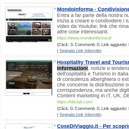
Mondoinforma - Condivisione
Entra a far parte della nostra
Inizia a creare e condividere i tu
video da Youtube, link che rima
altre cose interessanti.
https://www.mondoinforma.it/
(Click: 3; Commenti: 0; Link aggiunto: 
|
Segnala Link Interrotto
Hospitality Travel and Tour
Informazioni
, notizie e tende
dell'ospitalità e Turismo in Ita
di consulenza alberghiera o extr
che concerne la distribuzione 
corrispondenza, ma anche digit
Content marketing in IT, UK, D
https://httclub.com/
(Click: 0; Commenti: 0; Link aggiunto: 
|
Segnala Link Interrotto
CoseDiViaggio.it - Per scopri