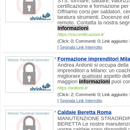
STS: formare, saldare, valorizz
certificazione e formazione per 
Offriamo corsi per saldatori, ce
taratura strumenti. Docenze ed
remoto. Contatta la nostra segr
informazioni
.
https://stscertificazioni.it/
(Click: 0; Commenti: 0; Link aggiunto: 
|
Segnala Link Interrotto
Formazione imprenditori Mil
Andrea Anilonti si occupa della
imprenditori a Milano: un coach 
migliorare qualsiasi aspetto dell
maggiori
informazioni
puoi cons
https://anilonti.it/
(Click: 2; Commenti: 0; Link aggiunto: 
|
Segnala Link Interrotto
Caldaie Beretta Roma
MANUTENZIONE STRAORDIN
BERETTA Le nostre manutenzion
vostre caldaie sono disponibili d