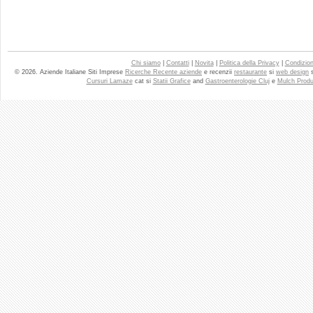
Chi siamo
|
Contatti
|
Novita
|
Politica della Privacy
|
Condizioni
© 2026. Aziende Italiane Siti Imprese
Ricerche Recente aziende
e recenzii
restaurante
si
web design
Cursuri Lamaze
cat si
Statii Grafice
and
Gastroenterologie Cluj
e
Mulch Produ