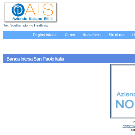
Taxi Southampton to Heathrow
Pagina iniziale
Cerca
Nuovi links
Siti di top
L
Banca Intesa San Paolo Italia
I
https:/
Si