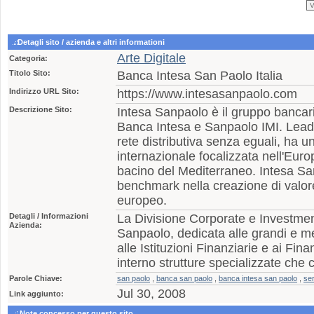
Detagli sito / azienda e altri informationi
Arte Digitale
Categoria:
Titolo Sito:
Banca Intesa San Paolo Italia
Indirizzo URL Sito:
https://www.intesasanpaolo.com
Descrizione Sito:
Intesa Sanpaolo è il gruppo bancari
Banca Intesa e Sanpaolo IMI. Leader
rete distributiva senza eguali, ha u
internazionale focalizzata nell'Euro
bacino del Mediterraneo. Intesa S
benchmark nella creazione di valor
europeo.
Detagli / Informazioni
La Divisione Corporate e Investmen
Azienda:
Sanpaolo, dedicata alle grandi e m
alle Istituzioni Finanziarie e ai Fin
interno strutture specializzate ch
Parole Chiave:
san paolo
,
banca san paolo
,
banca intesa san paolo
,
ser
Jul 30, 2008
Link aggiunto:
Note concesso per questo sito