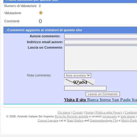
Numero di Valutazioni:
2
Valutazione
0
Commenti
Commenti aggiunto ai visitatori di questo sito
Autore commento:
Indirizzo email autore:
Lascia un Commento
Nota commento:
Visita il sito
Banca Intesa San Paolo Ita
Chi siamo
|
Contatti
|
Novita
|
Politica della Privacy
|
Condizioni
© 2026. Aziende Italiane Siti Imprese
Ricerche Recente aziende
e recenzii
restaurante
si
web design
Cursuri Lamaze
cat si
Statii Grafice
and
Gastroenterologie Cluj
e
Mulch Produ