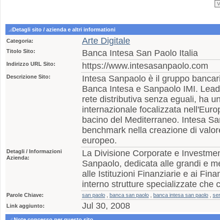
Detagli sito / azienda e altri informationi
Arte Digitale
Categoria:
Titolo Sito:
Banca Intesa San Paolo Italia
Indirizzo URL Sito:
https://www.intesasanpaolo.com
Descrizione Sito:
Intesa Sanpaolo è il gruppo bancari
Banca Intesa e Sanpaolo IMI. Leader
rete distributiva senza eguali, ha u
internazionale focalizzata nell'Euro
bacino del Mediterraneo. Intesa S
benchmark nella creazione di valor
europeo.
Detagli / Informazioni
La Divisione Corporate e Investmen
Azienda:
Sanpaolo, dedicata alle grandi e m
alle Istituzioni Finanziarie e ai Fin
interno strutture specializzate ch
Parole Chiave:
san paolo
,
banca san paolo
,
banca intesa san paolo
,
ser
Jul 30, 2008
Link aggiunto:
Note concesso per questo sito