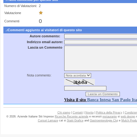
Numero di Valutazioni:
2
Valutazione
0
Commenti
Commenti aggiunto ai visitatori di questo sito
Autore commento:
Indirizzo email autore:
Lascia un Commento
Nota commento:
Visita il sito
Banca Intesa San Paolo Ita
Chi siamo
|
Contatti
|
Novita
|
Politica della Privacy
|
Condizioni
© 2026. Aziende Italiane Siti Imprese
Ricerche Recente aziende
e recenzii
restaurante
si
web design
Cursuri Lamaze
cat si
Statii Grafice
and
Gastroenterologie Cluj
e
Mulch Produ