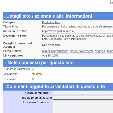
Detagli sito / azienda e altri informationi
Categoria:
Produttori Auto
Titolo Sito:
Parksmania.it | il sito italiano dedicato ai parchi divertiment
Indirizzo URL Sito:
https://www.parksmania.it/
Descrizione Sito:
Parksmania, il sito dedicato ai parchi divertimento di tutto
hotel, recensioni, foto e informazioni.
Detagli / Informazioni
Non disponibile
Azienda:
Parole Chiave:
parchi di divertimento
,
parchi divertimenti
,
didattico
,
tema
Link aggiunto:
Aug 18, 2008
Note concesso per questo sito
Numero di Valutazioni:
3
Valutazione
Commenti
0
Commenti aggiunto ai visitatori di questo sito
Autore commento:
Indirizzo email autore:
Lascia un Commento