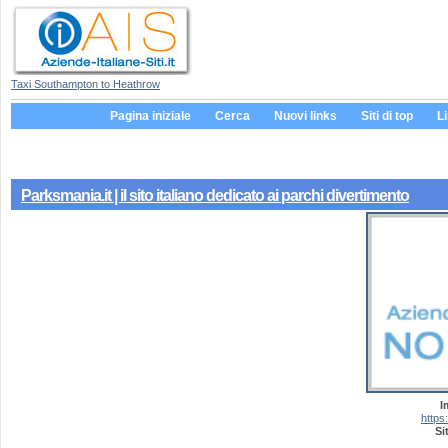
Taxi Southampton to Heathrow
Pagina iniziale
Cerca
Nuovi links
Siti di top
L
Parksmania.it | il sito italiano dedicato ai parchi divertimento
I
https
Si