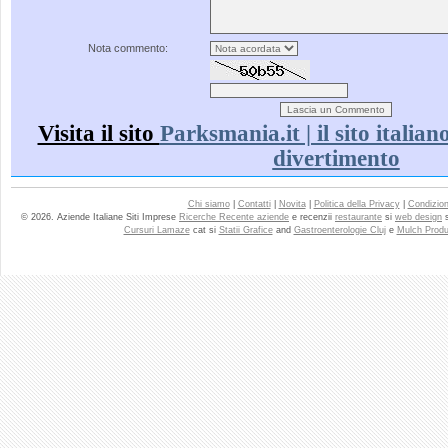
Nota commento:
Visita il sito
Parksmania.it | il sito italia
divertimento
Chi siamo
|
Contatti
|
Novita
|
Politica della Privacy
|
Condizioni
© 2026. Aziende Italiane Siti Imprese
Ricerche Recente aziende
e recenzii
restaurante
si
web design
Cursuri Lamaze
cat si
Statii Grafice
and
Gastroenterologie Cluj
e
Mulch Produ