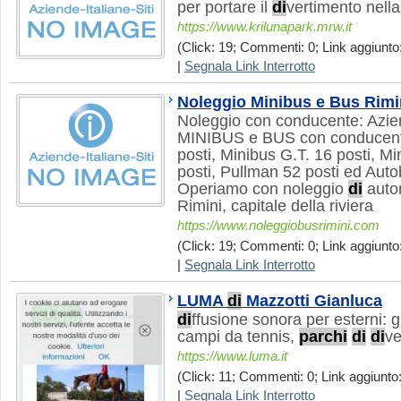
per portare il
di
vertimento nella 
https://www.krilunapark.mrw.it
(Click: 19; Commenti: 0; Link aggiunto
|
Segnala Link Interrotto
Noleggio Minibus e Bus Rimi
Noleggio con conducente: Azi
MINIBUS e BUS con conducent
posti, Minibus G.T. 16 posti, M
posti, Pullman 52 posti ed Auto
Operiamo con noleggio
di
auto
Rimini, capitale della riviera
https://www.noleggiobusrimini.com
(Click: 19; Commenti: 0; Link aggiunto:
|
Segnala Link Interrotto
LUMA
di
Mazzotti Gianluca
di
ffusione sonora per esterni: g
campi da tennis,
parchi
di
di
ve
https://www.luma.it
(Click: 11; Commenti: 0; Link aggiunto:
|
Segnala Link Interrotto