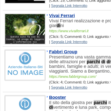
(Click: 29; Commenti: 0; Link aggiunto:
|
Segnala Link Interrotto
Vivai Ferrari
Vivai Ferrari realizzazione e p
giar
di
ni
https://www.vivaiferrari.it
(Click: 5; Commenti: 0; Link aggiunto: 
|
Segnala Link Interrotto
Fabbri Group
Presentiamo una vasta gamm
delle attrazioni per
parchi
di
di
bambini, famiglie e adulti; in v
viaggianti. Siamo a Bergantino
https://www.fabbrigroup.com/
(Click: 4; Commenti: 0; Link aggiunto: 
|
Segnala Link Interrotto
Booster
Il sito della giostra per
parchi
it
di
vertimento e luna park, com