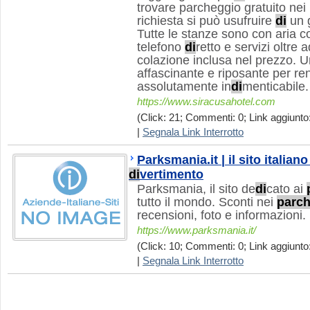
trovare parcheggio gratuito nei 
richiesta si può usufruire
di
un 
Tutte le stanze sono con aria c
telefono
di
retto e servizi oltre
colazione inclusa nel prezzo. 
affascinante e riposante per re
assolutamente in
di
menticabile.
https://www.siracusahotel.com
(Click: 21; Commenti: 0; Link aggiunto:
|
Segnala Link Interrotto
Parksmania.it | il sito italiano
di
vertimento
Parksmania, il sito de
di
cato ai
tutto il mondo. Sconti nei
parch
recensioni, foto e informazioni.
https://www.parksmania.it/
(Click: 10; Commenti: 0; Link aggiunto:
|
Segnala Link Interrotto