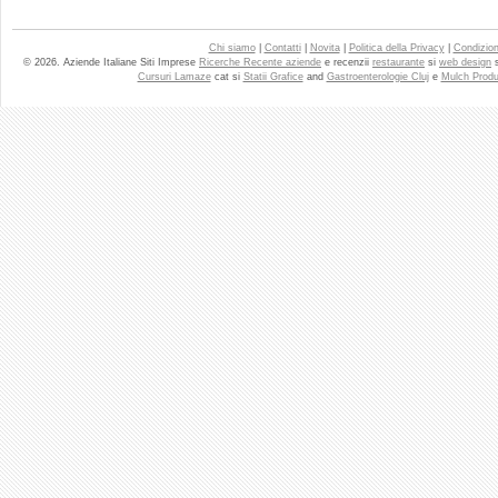
Chi siamo
|
Contatti
|
Novita
|
Politica della Privacy
|
Condizioni
© 2026. Aziende Italiane Siti Imprese
Ricerche Recente aziende
e recenzii
restaurante
si
web design
Cursuri Lamaze
cat si
Statii Grafice
and
Gastroenterologie Cluj
e
Mulch Produ