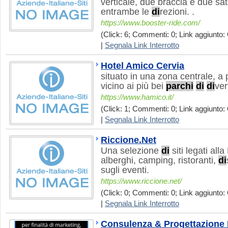
verticale, due braccia e due sate
entrambe le
di
rezioni. .
https://www.booster-ride.com/
(Click: 6; Commenti: 0; Link aggiunto: 
|
Segnala Link Interrotto
Hotel Amico Cervia
situato in una zona centrale, a
vicino ai più bei
parchi
di
di
ver
https://www.hamico.it/
(Click: 1; Commenti: 0; Link aggiunto: 
|
Segnala Link Interrotto
Riccione.Net
Una selezione
di
siti legati all
alberghi, camping, ristoranti,
di
sugli eventi.
https://www.riccione.net/
(Click: 0; Commenti: 0; Link aggiunto: 
|
Segnala Link Interrotto
Consulenza & Progettazion