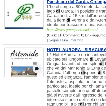
Peschiera del Garda, Greenp
L'hotel sorge a 800 metri dal c
lago
di
Garda. In posizione tran
Gardaland, a 15 km dall'aereo
dalla fiera
di
Verona e dall'Are
ideale per trascorrere una vaca
https://www.greenparkhotel.com/
(Click: 11; Commenti: 0; Link aggiunto:
|
Segnala Link Interrotto
HOTEL AURORA - SIRACUSA 
L? Hotel Aurora è un incantevo
ubicato sul lungomare
di
Levant
Ortigia davanti ad uno splen
di
d
che va dal Mar Ionio all'Etna de
Catania.L'albergo
di
spone
di
8 
gusto ed eleganza, l'ambiente i
l'atmosfera ospitale, ne fanno 
particolare, ideale per chi ama v
pastello completano quell'atmo
già si avverte dall'ingresso dell
interesse storico dell'isola e i l
raggiungibili a pie
di
.Per chi arr