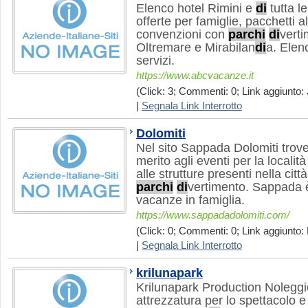
Elenco hotel Rimini e
di
tutta l
offerte per famiglie, pacchetti a
convenzioni con
parchi
di
vert
Oltremare e Mirabilan
di
a. Elen
servizi.
https://www.abcvacanze.it
(Click: 3; Commenti: 0; Link aggiunto: J
|
Segnala Link Interrotto
Dolomiti
Nel sito Sappada Dolomiti trove
merito agli eventi per la locali
alle strutture presenti nella città
parchi
di
vertimento. Sappada è 
vacanze in famiglia.
https://www.sappadadolomiti.com/
(Click: 0; Commenti: 0; Link aggiunto:
|
Segnala Link Interrotto
krilunapark
Krilunapark Production Noleggi
attrezzatura per lo spettacolo 