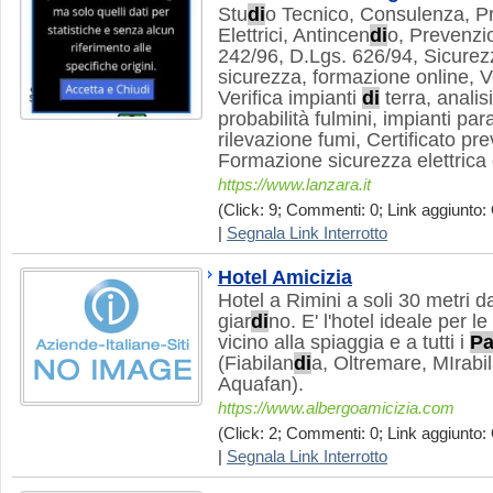
Stu
di
o Tecnico, Consulenza, Pr
Elettrici, Antincen
di
o, Prevenzi
242/96, D.Lgs. 626/94, Sicurez
sicurezza, formazione online, Ver
Verifica impianti
di
terra, analisi
probabilità fulmini, impianti par
rilevazione fumi, Certificato pr
Formazione sicurezza elettrica 
https://www.lanzara.it
(Click: 9; Commenti: 0; Link aggiunto: 
|
Segnala Link Interrotto
Hotel Amicizia
Hotel a Rimini a soli 30 metri 
giar
di
no. E' l'hotel ideale per l
vicino alla spiaggia e a tutti i
Pa
(Fiabilan
di
a, Oltremare, MIrabi
Aquafan).
https://www.albergoamicizia.com
(Click: 2; Commenti: 0; Link aggiunto: 
|
Segnala Link Interrotto