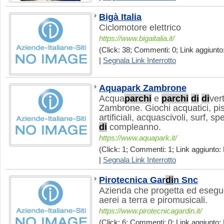
Bigà Italia
Ciclomotore elettrico
https://www.bigaitalia.it/
(Click: 38; Commenti: 0; Link aggiunto:
|
Segnala Link Interrotto
Aquapark Zambrone
Acqua
parchi
e
parchi
di
di
ver
Zambrone. Giochi acquatici, pis
artificiali, acquascivoli, surf, s
di
compleanno.
https://www.aquapark.it/
(Click: 1; Commenti: 1; Link aggiunto: 
|
Segnala Link Interrotto
Pirotecnica Gar
di
n Snc
Azienda che progetta ed esegue 
aerei a terra e piromusicali.
https://www.pirotecnicagardin.it/
(Click: 6; Commenti: 0; Link aggiunto: 