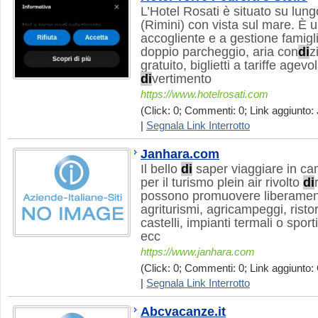
L’Hotel Rosati è situato su lu
(Rimini) con vista sul mare. È u
accogliente e a gestione famiglia
doppio parcheggio, aria con
di
z
gratuito, biglietti a tariffe agevo
di
vertimento
https://www.hotelrosati.com
(Click: 0; Commenti: 0; Link aggiunto: 
|
Segnala Link Interrotto
Janhara.com
Il bello
di
saper viaggiare in ca
per il turismo plein air rivolto
di
possono promuovere liberamen
agriturismi, agricampeggi, ristoran
castelli, impianti termali o sport
ecc
https://www.janhara.com
(Click: 0; Commenti: 0; Link aggiunto: 
|
Segnala Link Interrotto
Abcvacanze.it