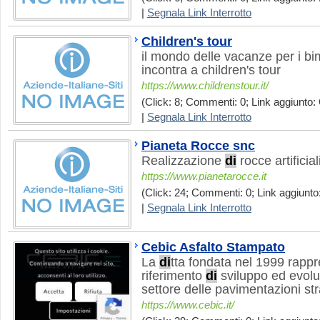
|
Segnala Link Interrotto
Children's tour
il mondo delle vacanze per i bim
incontra a children's tour
https://www.childrenstour.it/
(Click: 8; Commenti: 0; Link aggiunto: 
|
Segnala Link Interrotto
Pianeta Rocce snc
Realizzazione
di
rocce artificiali
https://www.pianetarocce.it
(Click: 24; Commenti: 0; Link aggiunto:
|
Segnala Link Interrotto
Cebic Asfalto Stampato
La
di
tta fondata nel 1999 rapp
riferimento
di
sviluppo ed evolu
settore delle pavimentazioni str
https://www.cebic.it/