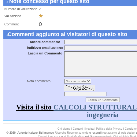
Note concesso per questo sito
Numero di Valutazioni:
2
Valutazione
0
Commenti
Commenti aggiunto ai visitatori di questo sito
Autore commento:
Indirizzo email autore:
Lascia un Commento
Nota commento:
Visita il sito
CALCOLI STRUTTURALI - s
ingegneria
Chi siamo
|
Contatti
|
Novita
|
Politica della Privacy
|
Condizioni
© 2026. Aziende Italiane Siti Imprese
Ricerche Recente aziende
e recenzii
restaurante
si
web design
Cursuri Lamaze
cat si
Statii Grafice
and
Gastroenterologie Cluj
e
Mulch Produ