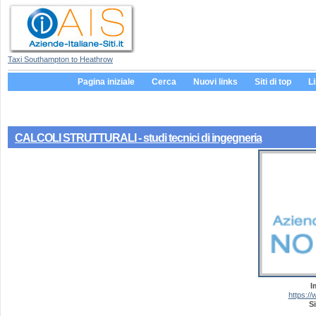
Taxi Southampton to Heathrow
Pagina iniziale
Cerca
Nuovi links
Siti di top
L
CALCOLI STRUTTURALI - studi tecnici di ingegneria
I
https://
Si