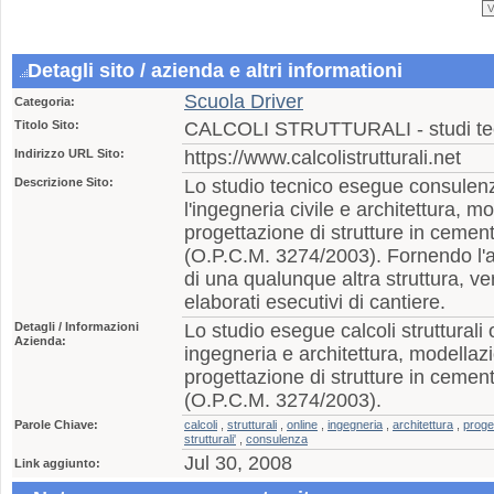
Detagli sito / azienda e altri informationi
Scuola Driver
Categoria:
Titolo Sito:
CALCOLI STRUTTURALI - studi tecn
Indirizzo URL Sito:
https://www.calcolistrutturali.net
Descrizione Sito:
Lo studio tecnico esegue consulenze
l'ingegneria civile e architettura, m
progettazione di strutture in cemen
(O.P.C.M. 3274/2003). Fornendo l'arc
di una qualunque altra struttura, verr
elaborati esecutivi di cantiere.
Detagli / Informazioni
Lo studio esegue calcoli strutturali o
Azienda:
ingegneria e architettura, modellazi
progettazione di strutture in cemen
(O.P.C.M. 3274/2003).
Parole Chiave:
calcoli
,
strutturali
,
online
,
ingegneria
,
architettura
,
proge
strutturali'
,
consulenza
Jul 30, 2008
Link aggiunto: