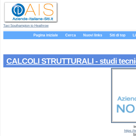
Taxi Southampton to Heathrow
Pagina iniziale
Cerca
Nuovi links
Siti di top
L
CALCOLI STRUTTURALI - studi tecnici
I
https://
Si