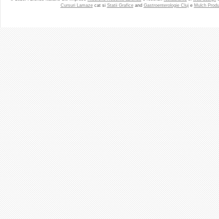
Cursuri Lamaze
cat si
Statii Grafice
and
Gastroenterologie Cluj
e
Mulch Produ