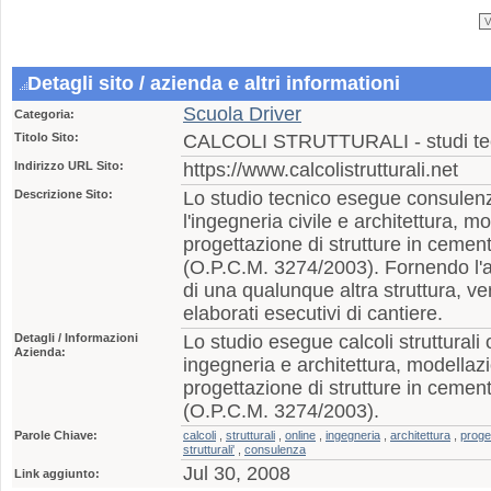
Detagli sito / azienda e altri informationi
Scuola Driver
Categoria:
Titolo Sito:
CALCOLI STRUTTURALI - studi tecn
Indirizzo URL Sito:
https://www.calcolistrutturali.net
Descrizione Sito:
Lo studio tecnico esegue consulenze
l'ingegneria civile e architettura, m
progettazione di strutture in cemen
(O.P.C.M. 3274/2003). Fornendo l'arc
di una qualunque altra struttura, verr
elaborati esecutivi di cantiere.
Detagli / Informazioni
Lo studio esegue calcoli strutturali o
Azienda:
ingegneria e architettura, modellazi
progettazione di strutture in cemen
(O.P.C.M. 3274/2003).
Parole Chiave:
calcoli
,
strutturali
,
online
,
ingegneria
,
architettura
,
proge
strutturali'
,
consulenza
Jul 30, 2008
Link aggiunto: