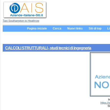
Taxi Southampton to Heathrow
Pagina iniziale
Cerca
Nuovi links
Siti di top
L
CALCOLI STRUTTURALI - studi tecnici di ingegneria
I
https://
Si