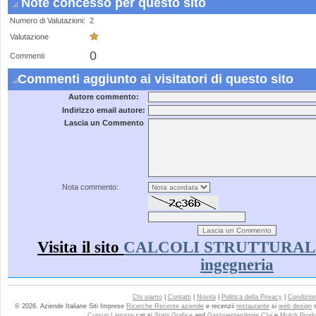
Note concesso per questo sito
Numero di Valutazioni:
2
Valutazione
0
Commenti
Commenti aggiunto ai visitatori di questo sito
Autore commento:
Indirizzo email autore:
Lascia un Commento
Nota commento:
Visita il sito
CALCOLI STRUTTURALI - s
ingegneria
Chi siamo
|
Contatti
|
Novita
|
Politica della Privacy
|
Condizioni
© 2026. Aziende Italiane Siti Imprese
Ricerche Recente aziende
e recenzii
restaurante
si
web design
Cursuri Lamaze
cat si
Statii Grafice
and
Gastroenterologie Cluj
e
Mulch Produ