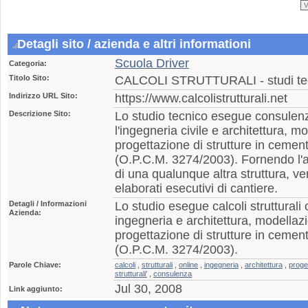
Detagli sito / azienda e altri informationi
Scuola Driver
Categoria:
Titolo Sito:
CALCOLI STRUTTURALI - studi tecn
Indirizzo URL Sito:
https://www.calcolistrutturali.net
Descrizione Sito:
Lo studio tecnico esegue consulenze
l'ingegneria civile e architettura, m
progettazione di strutture in cemen
(O.P.C.M. 3274/2003). Fornendo l'arc
di una qualunque altra struttura, verr
elaborati esecutivi di cantiere.
Detagli / Informazioni
Lo studio esegue calcoli strutturali o
Azienda:
ingegneria e architettura, modellazi
progettazione di strutture in cemen
(O.P.C.M. 3274/2003).
Parole Chiave:
calcoli
,
strutturali
,
online
,
ingegneria
,
architettura
,
proge
strutturali'
,
consulenza
Jul 30, 2008
Link aggiunto: