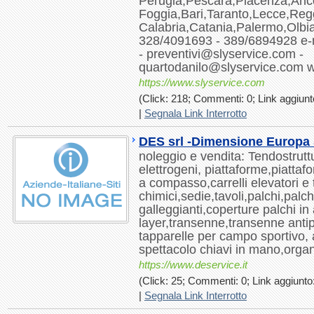
Perugia,Pescara,Piacenza,Anc
Foggia,Bari,Taranto,Lecce,Reg
Calabria,Catania,Palermo,Olbia
328/4091693 - 389/6894928 e-m
- preventivi@slyservice.com -
quartodanilo@slyservice.com 
https://www.slyservice.com
(Click: 218; Commenti: 0; Link aggiunto
|
Segnala Link Interrotto
DES srl -Dimensione Europa 
noleggio e vendita: Tendostrutt
elettrogeni, piattaforme,piattaf
a compasso,carrelli elevatori e 
chimici,sedie,tavoli,palchi,palch
galleggianti,coperture palchi in a
layer,transenne,transenne antip
tapparelle per campo sportivo, al
spettacolo chiavi in mano,organ
https://www.deservice.it
(Click: 25; Commenti: 0; Link aggiunto
|
Segnala Link Interrotto