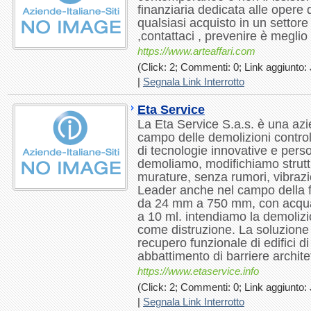
finanziaria dedicata alle opere d
qualsiasi acquisto in un settore 
,contattaci , prevenire è meglio di ..
https://www.arteaffari.com
(Click: 2; Commenti: 0; Link aggiunto: 
|
Segnala Link Interrotto
Eta Service
La Eta Service S.a.s. è una azie
campo delle demolizioni control
di tecnologie innovative e pers
demoliamo, modifichiamo struttu
murature, senza rumori, vibrazio
Leader anche nel campo della fo
da 24 mm a 750 mm, con acqua 
a 10 ml. intendiamo la demoliz
come distruzione. La soluzione gi
recupero funzionale di edifici di
abbattimento di barriere architet
https://www.etaservice.info
(Click: 2; Commenti: 0; Link aggiunto: 
|
Segnala Link Interrotto