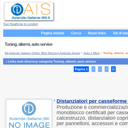
Taxi Heathrow to London
Pagina iniziale
Cerca
Nuovi links
Siti di top
Tuning, allarmi, auto service
Siti Aziende Italiane Online Web Directory Azienda Servizi
»
Auto e Moto
»
Tuning, allarmi, a
Links web directory categoria Tuning, allarmi, auto service
Pagina 1
2
3
4
»
Distanziatori per casseforme
Produzione e commercializzazio
monoblocco certificati per cass
calcestruzzo, distanziatori copr
per pannelloni, accessori e com