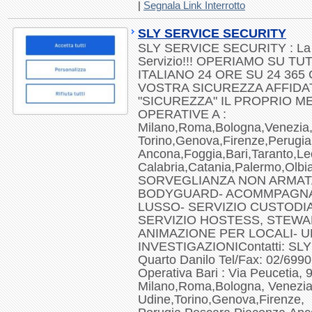
|
Segnala Link Interrotto
SLY SERVICE SECURITY
SLY SERVICE SECURITY : La 
Servizio!!! OPERIAMO SU TU
ITALIANO 24 ORE SU 24 365 
VOSTRA SICUREZZA AFFIDAT
"SICUREZZA" IL PROPRIO M
OPERATIVE A :
Milano,Roma,Bologna,Venezia,
Torino,Genova,Firenze,Perugia
Ancona,Foggia,Bari,Taranto,L
Calabria,Catania,Palermo,Olb
SORVEGLIANZA NON ARMATA
BODYGUARD- ACOMMPAGNA
LUSSO- SERVIZIO CUSTODI
SERVIZIO HOSTESS, STEW
ANIMAZIONE PER LOCALI- UN
INVESTIGAZIONIContatti: SL
Quarto Danilo Tel/Fax: 02/699
Operativa Bari : Via Peucetia,
Milano,Roma,Bologna, Venezia
Udine,Torino,Genova,Firenze,