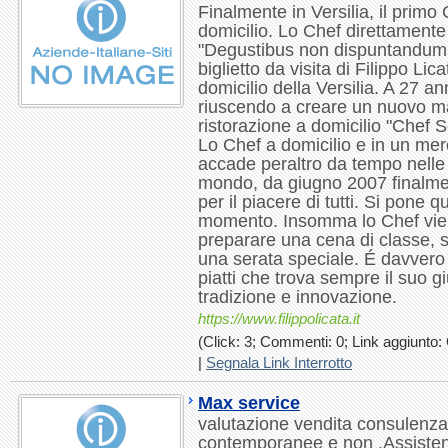
Finalmente in Versilia, il primo
domicilio. Lo Chef direttamente
"Degustibus non dispuntandum e
biglietto da visita di Filippo Lic
domicilio della Versilia. A 27 an
riuscendo a creare un nuovo mar
ristorazione a domicilio "Chef Se
Lo Chef a domicilio e in un mer
accade peraltro da tempo nelle 
mondo, da giugno 2007 finalmen
per il piacere di tutti. Si pone 
momento. Insomma lo Chef vien
preparare una cena di classe, s
una serata speciale. É davvero 
piatti che trova sempre il suo gi
tradizione e innovazione.
https://www.filippolicata.it
(Click: 3; Commenti: 0; Link aggiunto: 
|
Segnala Link Interrotto
Max service
valutazione vendita consulenza
contemporanee e non .Assisten