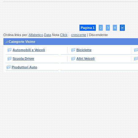
Pagina 1
2
3
4
»
Ordina links per:
Alfabetico
Data
Nota
Click
crescente
| Discendente
Categorie Vicine
Automobili e Veicoli
Biciclette
Scuola Driver
Altri Veicoli
Produttori Auto