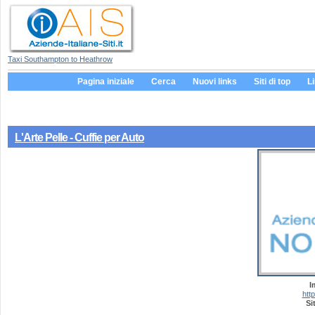
Taxi Southampton to Heathrow
Pagina iniziale
Cerca
Nuovi links
Siti di top
L
L'Arte Pelle - Cuffie per Auto
I
http
Si