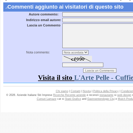
Commenti aggiunto ai visitatori di questo sito
Autore commento:
Indirizzo email autore:
Lascia un Commento
Nota commento:
Visita il sito
L'Arte Pelle - Cuffi
Chi siamo
|
Contatti
|
Novita
|
Politica della Privacy
|
Condizioni
© 2026. Aziende Italiane Siti Imprese
Ricerche Recente aziende
e recenzii
restaurante
si
web design
Cursuri Lamaze
cat si
Statii Grafice
and
Gastroenterologie Cluj
e
Mulch Produ