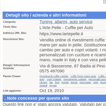
Detagli sito / azienda e altri informationi
Tuning, allarmi, auto service
Categoria:
Titolo Sito:
L'Arte Pelle - Cuffie per Auto
Indirizzo URL Sito:
https://www.lartepelle.it
Descrizione Sito:
Vendita online di rivestimenti cuffie
mano per auto in pelle. Sostituzion
cambio per auto e copri volanti. I 
personalizzati con cuciture e ricami
mano, made in Italy e con vera pell
Detagli / Informazioni
Via di Basserone, 87 Badia al Pino 
Azienda:
0575 497090
Parole Chiave:
rivestimenti cuffie cambio
,
cuffie freno mano auto
,
cuffie 
auto
,
copri volante
,
rivestimento volante
,
personalizzazi
citroen
,
fiat
,
ford
,
honda
,
lancia
,
mercedes
,
opel
,
peug
renault
,
toyota
Oct 19, 2010
Link aggiunto:
Note concesso per questo sito
Questo link non e' stato ancora valutato. Valutalo per p