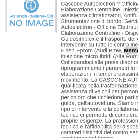
Cascone Autoelectron ? Officin
Elaborazione Centraline, Iniezi
assistenza climatizzatori, Antifurt
Strumentazione di bordo, Servi
Autoelectron - Officina Elettrau
Elaborazione Centraline - Dispos
Guidosimplex e il trasporto dei
intervenire su tutte le centrali
Flash-Eprom (Audi,Bmw,
Merc
iniezione micro-ibridi (Alfa Rom
Collegandoci alla presa diagnosi
riprogrammiamo i parametri in
elaborazioni in tempi brevissim
movimento. La CASCONE AU
qualificata nella trasformazion
assistenza di veicoli per perso
per coloro che richiedono partico
guida, dell'autovettura. Siamo i
tipo di intervento e la collaboraz
tecnico ci permette di compiere
proprie esigenze. La profession
tecnica e l'affidabilità dei dispos
caratteri distintivi del nostro ser