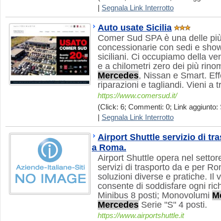
|
Segnala Link Interrotto
Auto usate Sicilia
Comer Sud SPA è una delle pi
concessionarie con sedi e show
siciliani. Ci occupiamo della ve
e a chilometri zero dei più rino
Mercedes
, Nissan e Smart. Eff
riparazioni e tagliandi. Vieni a t
https://www.comersud.it/
(Click: 6; Commenti: 0; Link aggiunto: 
|
Segnala Link Interrotto
Airport Shuttle servizio di tra
a Roma.
Airport Shuttle opera nel settore
servizi di trasporto da e per R
soluzioni diverse e pratiche. Il 
consente di soddisfare ogni ric
Minibus 8 posti; Monovolumi
M
Mercedes
Serie "S" 4 posti.
https://www.airportshuttle.it