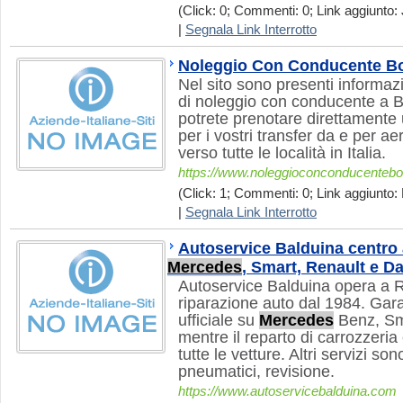
(Click: 0; Commenti: 0; Link aggiunto: 
|
Segnala Link Interrotto
Noleggio Con Conducente B
Nel sito sono presenti informazi
di noleggio con conducente a B
potrete prenotare direttamente 
per i vostri transfer da e per ae
verso tutte le località in Italia.
https://www.noleggioconconducentebol
(Click: 1; Commenti: 0; Link aggiunto: 
|
Segnala Link Interrotto
Autoservice Balduina centro a
Mercedes
, Smart, Renault e D
Autoservice Balduina opera a 
riparazione auto dal 1984. Gar
ufficiale su
Mercedes
Benz, Sma
mentre il reparto di carrozzeria 
tutte le vetture. Altri servizi so
pneumatici, revisione.
https://www.autoservicebalduina.com