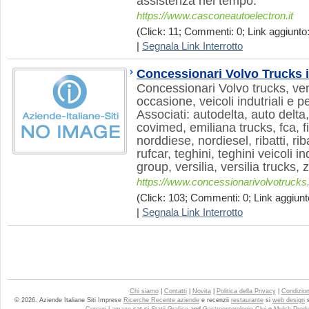
assistenza nel tempo.
https://www.casconeautoelectron.it
(Click: 11; Commenti: 0; Link aggiunto:
|
Segnala Link Interrotto
Concessionari Volvo Trucks i
Concessionari Volvo trucks, ven
occasione, veicoli indutriali e 
Associati: autodelta, auto delta
covimed, emiliana trucks, fca, fi
norddiese, nordiesel, ribatti, riba
rufcar, teghini, teghini veicoli ind
group, versilia, versilia trucks, 
https://www.concessionarivolvotrucks.
(Click: 103; Commenti: 0; Link aggiunto
|
Segnala Link Interrotto
Chi siamo
|
Contatti
|
Novita
|
Politica della Privacy
|
Condizioni
© 2026. Aziende Italiane Siti Imprese
Ricerche Recente aziende
e recenzii
restaurante
si
web design