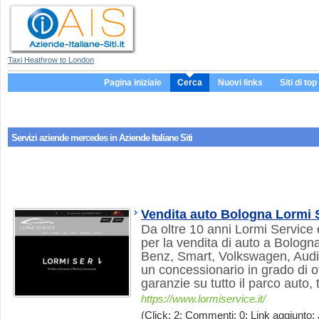
Taxi Heathrow to London
Pagina iniziale
Cerca
Nuovi links
Siti di top
Servizi aziende
mercedes
in Aziende Italiane Siti
Vendita auto Bologna Lormi 
Da oltre 10 anni Lormi Service è
per la vendita di auto a Bologn
Benz, Smart, Volkswagen, Audi
un concessionario in grado di of
garanzie su tutto il parco auto, t
https://www.lormiservice.it/
(Click: 2; Commenti: 0; Link aggiunto: J