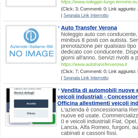
https://www.noleggio-lungo-termine.eu
(Click: 3; Commenti: 0; Link aggiunto: J
|
Segnala Link Interrotto
Auto Transfer Verona
Noleggio auto con conducente, 
minibus 8 posti con autista. Se
prenotazione per qualsiasi tipo
dedicato con conducente. Dispo
giorni all'anno. Servizi rivolti a
https://www.autotransferverona.it
(Click: 7; Commenti: 0; Link aggiunto: 
|
Segnala Link Interrotto
Vendita di automobili nuove
veicoli industriali - Concessio
Officina allestimenti veicoli ind
L'azienda è concessionaria Rena
nuove ed usate. Commercializz
0 e veicoli industriali Fiat, Opel
Lancia, Alfa Romeo, furgoni, auto
cabinati e cassoni fissi.