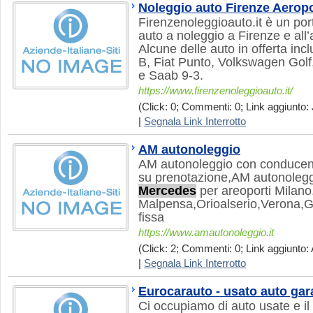
Noleggio auto Firenze Aerop
Firenzenoleggioauto.it è un port
auto a noleggio a Firenze e all’
Alcune delle auto in offerta in
B, Fiat Punto, Volkswagen Golf
e Saab 9-3.
https://www.firenzenoleggioauto.it/
(Click: 0; Commenti: 0; Link aggiunto: 
|
Segnala Link Interrotto
AM autonoleggio
AM autonoleggio con conducent
su prenotazione,AM autonoleggi
Mercedes
per areoporti Milano
Malpensa,Orioalserio,Verona,G
fissa
https://www.amautonoleggio.it
(Click: 2; Commenti: 0; Link aggiunto: 
|
Segnala Link Interrotto
Eurocarauto - usato auto gar
Ci occupiamo di auto usate e il