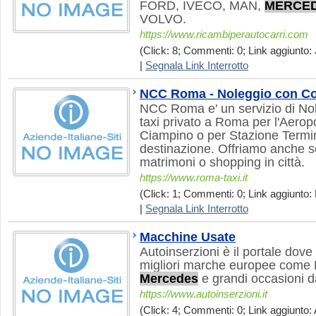
FORD, IVECO, MAN,
MERCE
VOLVO.
https://www.ricambiperautocarri.com
(Click: 8; Commenti: 0; Link aggiunto: 
|
Segnala Link Interrotto
NCC Roma - Noleggio con C
NCC Roma e' un servizio di No
taxi privato a Roma per l'Aerop
Ciampino o per Stazione Termin
destinazione. Offriamo anche se
matrimoni o shopping in città.
https://www.roma-taxi.it
(Click: 1; Commenti: 0; Link aggiunto:
|
Segnala Link Interrotto
Macchine Usate
Autoinserzioni è il portale dove
migliori marche europee come F
Mercedes
e grandi occasioni da
https://www.autoinserzioni.it
(Click: 4; Commenti: 0; Link aggiunto: 