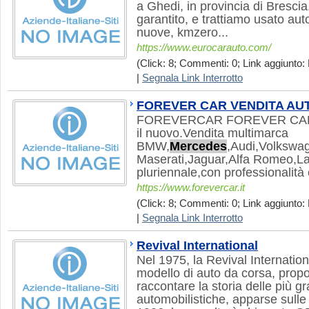
a Ghedi, in provincia di Brescia.
garantito, e trattiamo usato aut
nuove, kmzero...
https://www.eurocarauto.com/
(Click: 8; Commenti: 0; Link aggiunto: 
|
Segnala Link Interrotto
FOREVER CAR VENDITA A
FOREVERCAR FOREVER CAR Vet
il nuovo.Vendita multimarca
BMW,
Mercedes
,Audi,Volkswag
Maserati,Jaguar,Alfa Romeo,La
pluriennale,con professionalità 
https://www.forevercar.it
(Click: 8; Commenti: 0; Link aggiunto: 
|
Segnala Link Interrotto
Revival International
Nel 1975, la Revival Internation
modello di auto da corsa, propo
raccontare la storia delle più g
automobilistiche, apparse sulle 