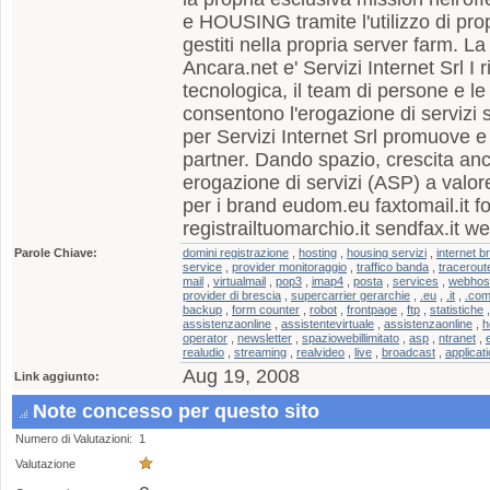
e HOUSING tramite l'utilizzo di prop
gestiti nella propria server farm. La
Ancara.net e' Servizi Internet Srl I ris
tecnologica, il team di persone e 
consentono l'erogazione di servizi s
per Servizi Internet Srl promuove e
partner. Dando spazio, crescita an
erogazione di servizi (ASP) a valore
per i brand eudom.eu faxtomail.it for
registrailtuomarchio.it sendfax.it we
Parole Chiave:
domini registrazione
,
hosting
,
housing servizi
,
internet b
service
,
provider monitoraggio
,
traffico banda
,
tracerout
mail
,
virtualmail
,
pop3
,
imap4
,
posta
,
services
,
webhos
provider di brescia
,
supercarrier gerarchie
,
.eu
,
.it
,
.co
backup
,
form counter
,
robot
,
frontpage
,
ftp
,
statistiche
assistenzaonline
,
assistentevirtuale
,
assistenzaonline
,
h
operator
,
newsletter
,
spaziowebillimitato
,
asp
,
ntranet
,
realudio
,
streaming
,
realvideo
,
live
,
broadcast
,
applicat
Aug 19, 2008
Link aggiunto:
Note concesso per questo sito
Numero di Valutazioni:
1
Valutazione