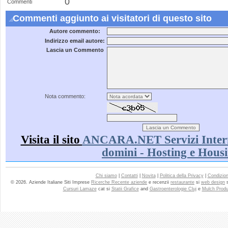
0
Commenti
Commenti aggiunto ai visitatori di questo sito
Autore commento:
Indirizzo email autore:
Lascia un Commento
Nota commento:
Visita il sito
ANCARA.NET Servizi Interne
domini - Hosting e Hous
Chi siamo
|
Contatti
|
Novita
|
Politica della Privacy
|
Condizioni
© 2026. Aziende Italiane Siti Imprese
Ricerche Recente aziende
e recenzii
restaurante
si
web design
Cursuri Lamaze
cat si
Statii Grafice
and
Gastroenterologie Cluj
e
Mulch Produ