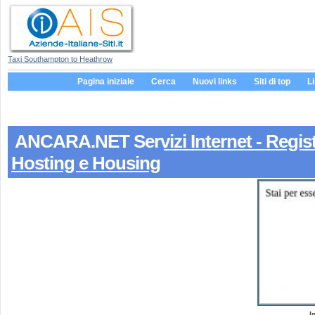
Taxi Southampton to Heathrow
Pagina iniziale
Cerca
Nuovi links
Siti di top
L
ANCARA.NET Servizi Internet - Regist
Hosting e Housing
I