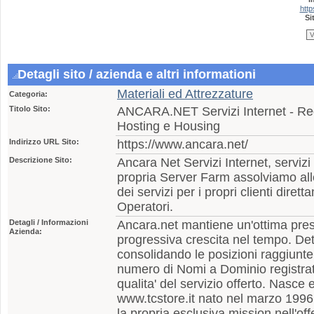
http
Si
Detagli sito / azienda e altri informationi
Materiali ed Attrezzature
Categoria:
Titolo Sito:
ANCARA.NET Servizi Internet - Reg
Hosting e Housing
Indirizzo URL Sito:
https://www.ancara.net/
Descrizione Sito:
Ancara Net Servizi Internet, serviz
propria Server Farm assolviamo alle
dei servizi per i propri clienti diret
Operatori.
Detagli / Informazioni
Ancara.net mantiene un'ottima pr
Azienda:
progressiva crescita nel tempo. D
consolidando le posizioni raggiunte 
numero di Nomi a Dominio registrati 
qualita' del servizio offerto. Nasce 
www.tcstore.it nato nel marzo 1996
la propria esclusiva mission nell'of