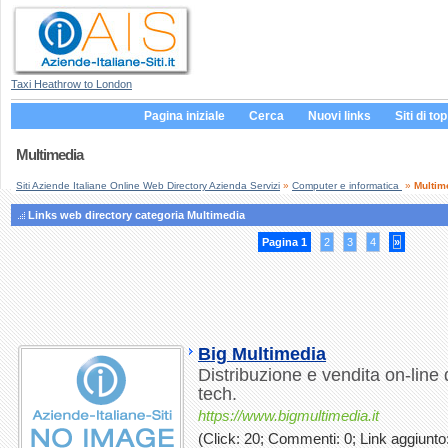
Taxi Heathrow to London
Pagina iniziale
Cerca
Nuovi links
Siti di top
Multimedia
Siti Aziende Italiane Online Web Directory Azienda Servizi
»
Computer e informatica
»
Multim
Links web directory categoria Multimedia
Pagina 1
2
3
4
»
Big Multimedia
Distribuzione e vendita on-line d
tech.
https://www.bigmultimedia.it
(Click: 20; Commenti: 0; Link aggiunto: