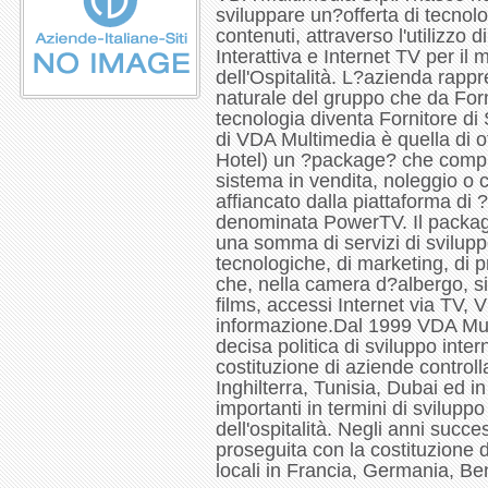
sviluppare un?offerta di tecnolo
contenuti, attraverso l'utilizzo 
Interattiva e Internet TV per il 
dell'Ospitalità. L?azienda rappr
naturale del gruppo che da Forn
tecnologia diventa Fornitore di S
di VDA Multimedia è quella di offr
Hotel) un ?package? che compre
sistema in vendita, noleggio o 
affiancato dalla piattaforma di 
denominata PowerTV. Il package
una somma di servizi di svilupp
tecnologiche, di marketing, di 
che, nella camera d?albergo, si
films, accessi Internet via TV,
informazione.Dal 1999 VDA Mul
decisa politica di sviluppo inter
costituzione di aziende controll
Inghilterra, Tunisia, Dubai ed in
importanti in termini di svilupp
dell'ospitalità. Negli anni succe
proseguita con la costituzione
locali in Francia, Germania, B