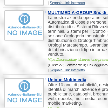
|
Segnala Link Interrotto
MULTIMEDIA-GROUP Snc di Fo
La nostra azienda opera nel set
Automatica di Cose e Persone.
distributoridi si Sistemi Rileva
terminali, Sistemi per il Control
sezione Orologeria Industriale è
distribuzione di Orologi Timbra
Orologi Marcatempo. Garantiam
di fabbricazione di tipo interna
venduto.
https://stores.ebay.it/rilevazione-pres
(Click: 27; Commenti: 0; Link aggiunto:
|
Segnala Link Interrotto
Unique Multimedia
Oltre 10 anni di pubblicità, de
identità di marchi,aziende e pr
pubblicitarie, cataloghi, brochur
web, ebooks, multimedia, ecom
mobile marketing.