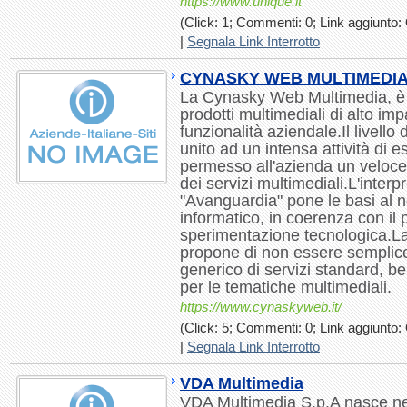
https://www.unique.it
(Click: 1; Commenti: 0; Link aggiunto: 
|
Segnala Link Interrotto
CYNASKY WEB MULTIMEDI
La Cynasky Web Multimedia, è i
prodotti multimediali di alto imp
funzionalità aziendale.Il livello 
unito ad un intensa attività di 
permesso all'azienda un veloce
dei servizi multimediali.L'interp
"Avanguardia" pone le basi al n
informatico, in coerenza con il p
sperimentazione tecnologica.L
propone di non essere semplic
generico di servizi standard, b
per le tematiche multimediali.
https://www.cynaskyweb.it/
(Click: 5; Commenti: 0; Link aggiunto: 
|
Segnala Link Interrotto
VDA Multimedia
VDA Multimedia S.p.A nasce nel 