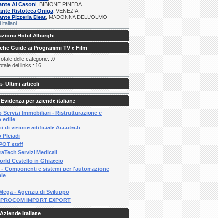
ante Ai Casoni
, BIBIONE PINEDA
ante Ristoteca Oniga
, VENEZIA
ante Pizzeria Eleat
, MADONNA DELL'OLMO
i italiani
zione Hotel Alberghi
iche Guide ai Programmi TV e Film
tale delle categorie: :0
tale dei links:: 16
a
- Ultimi articoli
 Evidenza per aziende italiane
 Servizi Immobiliari - Ristrutturazione e
 edile
i di visione artificiale Accutech
 Pleiadi
OT staff
aTech Servizi Medicali
orld Cestello in Ghiaccio
 - Componenti e sistemi per l'automazione
ale
Mega - Agenzia di Sviluppo
RPROCOM IMPORT EXPORT
Aziende Italiane