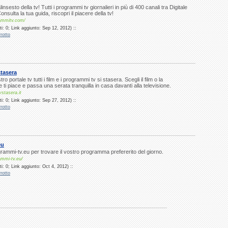
insesto della tv! Tutti i programmi tv giornalieri in più di 400 canali tra Digitale
nsulta la tua guida, riscopri il piacere della tv!
ammitv.com/
i: 0; Link aggiunto: Sep 12, 2012) ::
rotto
tasera
ro portale tv tutti i film e i programmi tv si stasera. Scegli il film o la
 ti piace e passa una serata tranquilla in casa davanti alla televisione.
vstasera.it
i: 0; Link aggiunto: Sep 27, 2012) ::
rotto
eu
ogrammi-tv.eu per trovare il vostro programma prefererito del giorno.
ammi-tv.eu/
: 0; Link aggiunto: Oct 4, 2012) ::
rotto