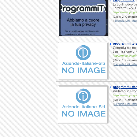
Programmi tv
Ecco il nuovo pal
Terrestre Sky! Co
https://www.progr
(Click: 2; Comment
|
Segnala Link Inter
programmi tv s
Controlla nel nost
trasmissione che
https://programmit
(Click: 1; Comment
|
Segnala Link Inter
programmi-tv.
Visitateci in Pr
https://www.progr
(Click: 1; Commenti
|
Segnala Link Inter