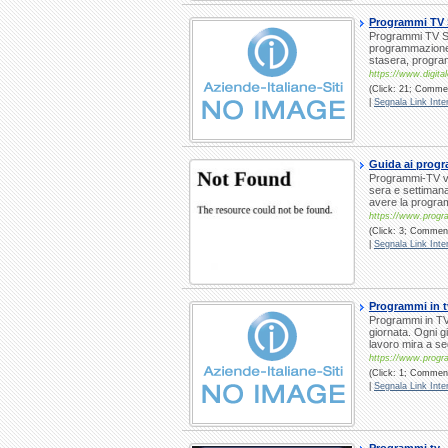
Programmi TV S
Programmi TV St
programmazione 
stasera, program
https://www.digital
(Click: 21; Commen
|
Segnala Link Inter
Guida ai progr
Programmi-TV vi 
sera e settimana.
avere la program
https://www.progr
(Click: 3; Commenti
|
Segnala Link Inter
Programmi in t
Programmi in TV 
giornata. Ogni g
lavoro mira a seg
https://www.progra
(Click: 1; Commenti
|
Segnala Link Inter