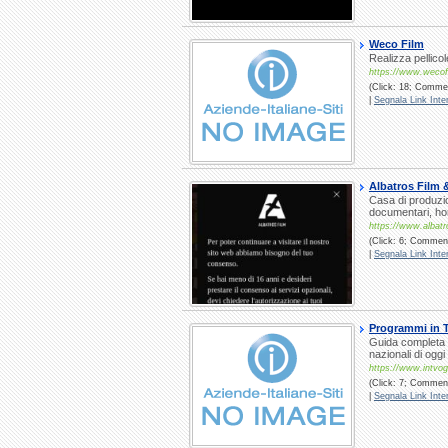
Weco Film
Realizza pellicol
https://www.wecofi
(Click: 18; Commen
|
Segnala Link Inter
Albatros Film 
Casa di produzion
documentari, hom
https://www.albatr
(Click: 6; Commenti
|
Segnala Link Inter
Programmi in 
Guida completa e 
nazionali di ogg
https://www.intvo
(Click: 7; Commenti
|
Segnala Link Inter