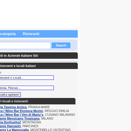
 categoria
Ristoranti
li in Aziende Italiane Siti
storanti e locali Italiani
r:
:
ri locali e ristoranti
ria Taverna Antica
, PRAIA A MARE
a / Wine Bar Enoteca Morini
, REGGIO EMILIA
a / Wine Bar I Vini di Mariu's
, CUSANO MILANINO
ante Messicano Tropicana
, MILANO
ria Dorfnerhof
, MONTAGNA
ante Hanswirt
, PARCINES
ante La Marescialla
, MONTEBELLO VICENTINO