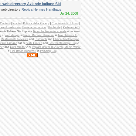
e web directory Aziende Italiane Siti
e web directory
Replica Hermes Handbags
Jul 24, 2008
Contatti
|
Novita
|
Politica della Privacy
|
Condizioni di Utilizzo
|
are il nostro sito
|
Invia ad un amico
|
Pubblicita
|
Parteneri AIS
ende Italiane Siti Imprese
Ricerche Recente aziende
e recenzii
e
si
web design
si
Prezzi Bitcoin Ethereum
si
Taxi Gatwick to
d
Restaurants Reviews
and
Ristoranti
and
Clinica Kinetoterapie
rsuri Lamaze
cat si
Statii Grafice
and
Gastroenterologie Cluj
e
cer
and
Curs Valutar
e si
Implant dentar Bucuresti
Bitcoin Valore
e
Fier Beton Bucuresti
in
Psiholog Cluj