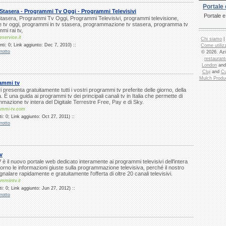
Portale 
tasera - Programmi Tv Oggi - Programmi Televisivi
Portale 
asera, Programmi Tv Oggi, Programmi Televisivi, programmi televisione,
tv oggi, programmi in tv stasera, programmazione tv stasera, programma tv
mi rai tv,
eservice.it
Chi siamo
|
ti: 0; Link aggiunto: Dec 7, 2010) ::
Come utilizz
rotto
© 2026. Azi
restaurant
London
an
Cluj
and
Cu
Mulch Produ
ammi tv
presenta gratuitamente tutti i vostri programmi tv preferite delle giorno, della
 È una guida ai programmi tv dei principali canali tv in Italia che permette di
mazione tv intera del Digitale Terrestre Free, Pay e di Sky.
ammi-tv.com
: 0; Link aggiunto: Oct 27, 2011) ::
rotto
v
è il nuovo portale web dedicato interamente ai programmi televisivi dell'intera
iorno le informazioni giuste sulla programmazione televisiva, perché il nostro
nalare rapidamente e gratuitamente l'offerta di oltre 20 canali televisivi.
mmiintv.it
: 0; Link aggiunto: Jun 27, 2012) ::
rotto