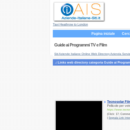
Taxi Heathrow to London
Pagina iniziale
Cerc
Guide ai Programmi TV e Film
Siti Aziende Italiane Online Web Directory Azienda Serviz
Links web directory categoria Guide ai Progra
Tecnosolar Film
Pellicole per vetr
https://www.tecnoso
(Click: 17; Commen
|
Segnala Link Inter