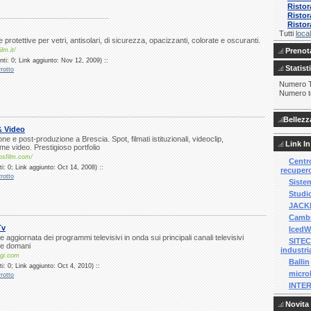
Ristor
Ristor
Ristor
Tutti
local
e protettive per vetri, antisolari, di sicurezza, opacizzanti, colorate e oscuranti.
lm.it/
Prenota
ti: 0; Link aggiunto: Nov 12, 2009) ::
Statist
rotto
Numero To
Numero to
Bellezz
& Video
e e post-produzione a Brescia. Spot, filmati istituzionali, videoclip,
Link In
e video. Prestigioso portfolio
osfilm.com/
Centro
: 0; Link aggiunto: Oct 14, 2008) ::
recupero
rotto
Sistem
Studio
JACKP
Cambr
Tv
IcedW
aggiornata dei programmi televisivi in onda sui principali canali televisivi
SITEC
i e domani
industri
ggi.com
Ballin
: 0; Link aggiunto: Oct 4, 2010) ::
micro
rotto
INTE
Novita 