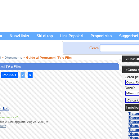
a
Nuovi links
Siti di top
Link Popolari
Proponi sito
Suggerisci
Cerca
i
»
Divertimento
»
Guide ai Programmi TV e Film
Link Uti
mmi TV e Film
Cerca ri
Pagina 1
2
»
Cerca pe
Dove?
I miglio
 S.r.l.
i.
Tratto
larfirenze.it/
Enotec
Enotec
ti: 0; Link aggiunto: Aug 26, 2009) ::
Ristor
rotto
Tratto
Ristor
Ristor